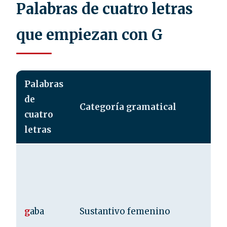
Palabras de cuatro letras
que empiezan con G
Palabras
de
Categoría gramatical
De
cuatro
letras
Pre
anc
Ta
ac
g
aba
Sustantivo femenino
Ác