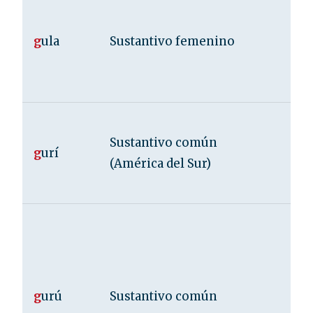
Exc
g
ula
Sustantivo femenino
com
Ni
Sustantivo común
(en
g
urí
(América del Sur)
paí
Amé
Ma
esp
hi
Per
g
urú
Sustantivo común
se 