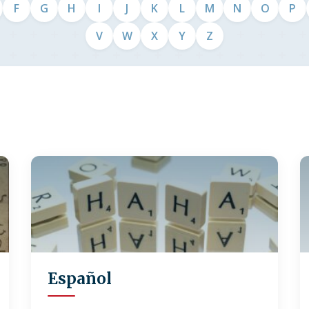
F
G
H
I
J
K
L
M
N
O
P
V
W
X
Y
Z
Español