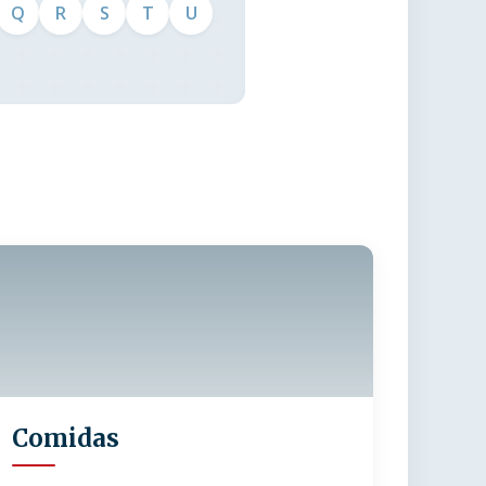
Q
R
S
T
U
Comidas