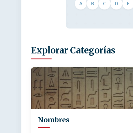
A
B
C
D
E
Explorar Categorías
Nombres