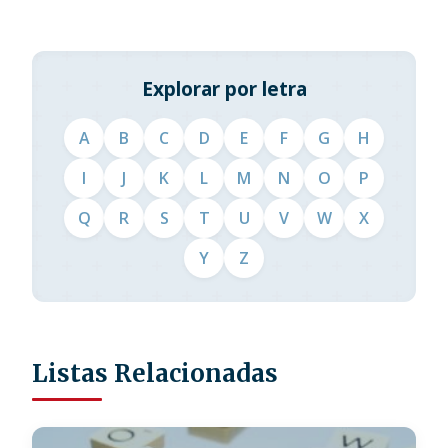
Explorar por letra
A
B
C
D
E
F
G
H
I
J
K
L
M
N
O
P
Q
R
S
T
U
V
W
X
Y
Z
Listas Relacionadas