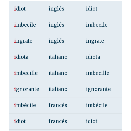
i
diot
inglés
idiot
i
mbecile
inglés
imbecile
i
ngrate
inglés
ingrate
i
diota
italiano
idiota
i
mbecille
italiano
imbecille
i
gnorante
italiano
ignorante
i
mbécile
francés
imbécile
i
diot
francés
idiot