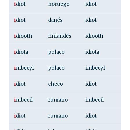
i
diot
noruego
idiot
i
diot
danés
idiot
i
diootti
finlandés
idiootti
i
diota
polaco
idiota
i
mbecyl
polaco
imbecyl
i
diot
checo
idiot
i
mbecil
rumano
imbecil
i
diot
rumano
idiot