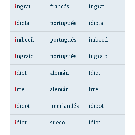
i
ngrat
francés
ingrat
i
diota
portugués
idiota
i
mbecil
portugués
imbecil
i
ngrato
portugués
ingrato
I
diot
alemán
Idiot
I
rre
alemán
Irre
i
dioot
neerlandés
idioot
i
diot
sueco
idiot