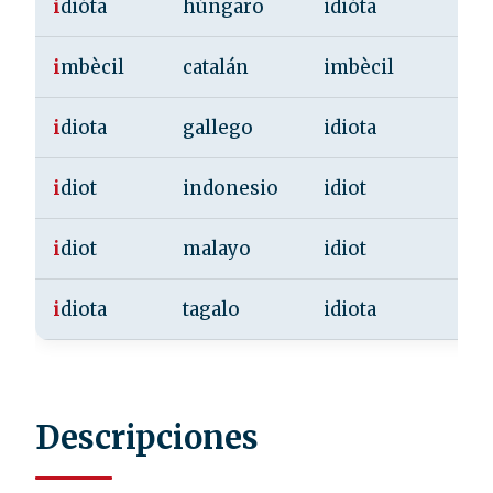
i
dióta
húngaro
idióta
i
mbècil
catalán
imbècil
i
diota
gallego
idiota
i
diot
indonesio
idiot
i
diot
malayo
idiot
i
diota
tagalo
idiota
Descripciones