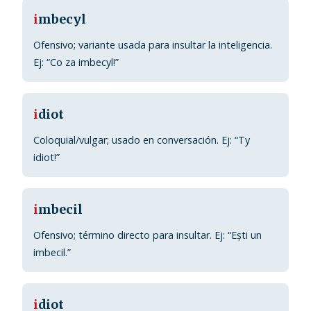
i
mbecyl
Ofensivo; variante usada para insultar la inteligencia.
Ej: “Co za imbecyl!”
i
diot
Coloquial/vulgar; usado en conversación. Ej: “Ty
idiot!”
i
mbecil
Ofensivo; término directo para insultar. Ej: “Ești un
imbecil.”
i
diot