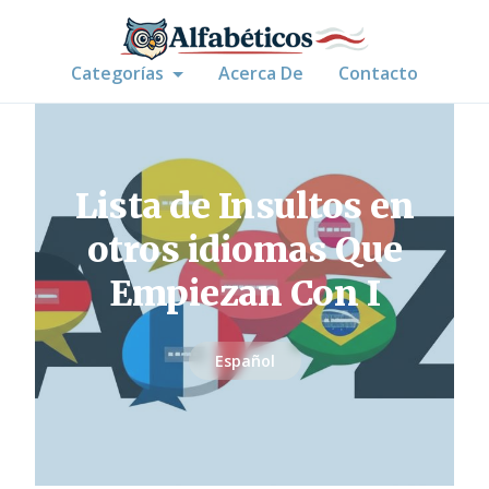
Categorías
Acerca De
Contacto
Lista de Insultos en
otros idiomas Que
Empiezan Con I
Español