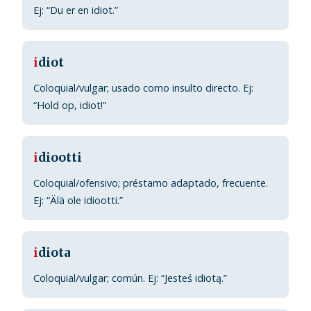
Ej: “Du er en idiot.”
i
diot
Coloquial/vulgar; usado como insulto directo. Ej:
“Hold op, idiot!”
i
diootti
Coloquial/ofensivo; préstamo adaptado, frecuente.
Ej: “Älä ole idiootti.”
i
diota
Coloquial/vulgar; común. Ej: “Jesteś idiotą.”