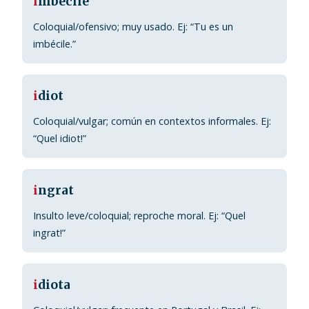
i
mbécile
Coloquial/ofensivo; muy usado. Ej: “Tu es un
imbécile.”
i
diot
Coloquial/vulgar; común en contextos informales. Ej:
“Quel idiot!”
i
ngrat
Insulto leve/coloquial; reproche moral. Ej: “Quel
ingrat!”
i
diota