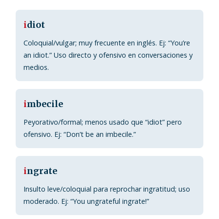
i
diot
Coloquial/vulgar; muy frecuente en inglés. Ej: “You’re
an idiot.” Uso directo y ofensivo en conversaciones y
medios.
i
mbecile
Peyorativo/formal; menos usado que “idiot” pero
ofensivo. Ej: “Don’t be an imbecile.”
i
ngrate
Insulto leve/coloquial para reprochar ingratitud; uso
moderado. Ej: “You ungrateful ingrate!”