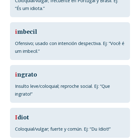
Coloquial/vulgar; frecuente en Portugal y Brasil. Ej:
“És um idiota.”
i
mbecil
Ofensivo; usado con intención despectiva. Ej: “Você é
um imbecil.”
i
ngrato
Insulto leve/coloquial; reproche social. Ej: “Que
ingrato!”
I
diot
Coloquial/vulgar; fuerte y común. Ej: “Du Idiot!”