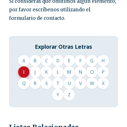
Si consideras que omitimos algún elemento,
por favor escríbenos utilizando el
formulario de contacto.
Explorar Otras Letras
A
B
C
D
E
F
G
H
I
J
K
L
M
N
O
P
Q
R
S
T
U
V
W
X
Y
Z