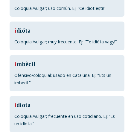
Coloquial/vulgar; uso común. Ej: “Ce idiot ești!”
i
dióta
Coloquial/vulgar; muy frecuente. Ej: “Te idióta vagy!”
i
mbècil
Ofensivo/coloquial; usado en Cataluña. Ej: “Ets un
imbècil.”
i
diota
Coloquial/vulgar; frecuente en uso cotidiano. Ej: “Es
un idiota.”