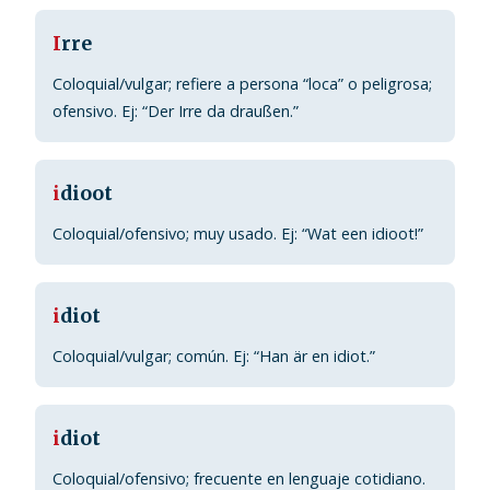
I
rre
Coloquial/vulgar; refiere a persona “loca” o peligrosa;
ofensivo. Ej: “Der Irre da draußen.”
i
dioot
Coloquial/ofensivo; muy usado. Ej: “Wat een idioot!”
i
diot
Coloquial/vulgar; común. Ej: “Han är en idiot.”
i
diot
Coloquial/ofensivo; frecuente en lenguaje cotidiano.