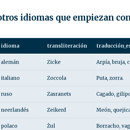
 otros idiomas que empiezan co
idioma
transliteración
traducción_e
alemán
Zicke
Arpía, bruja, 
italiano
Zoccola
Puta, zorra.
ruso
Zasranets
Cagado, gilipo
neerlandés
Zeikerd
Meón, quejica
polaco
Żul
Borracho, vag