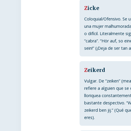
Z
icke
Coloquial/Ofensivo. Se 
una mujer malhumorada,
o difícil. Literalmente sig
“cabra”. “Hör auf, so ein
sein!” (¡Deja de ser tan a
Z
eikerd
Vulgar. De “zeiken” (mea
refiere a alguien que se
lloriquea constantement
bastante despectivo. “
zeikerd ben jij.” (Qué qu
eres).