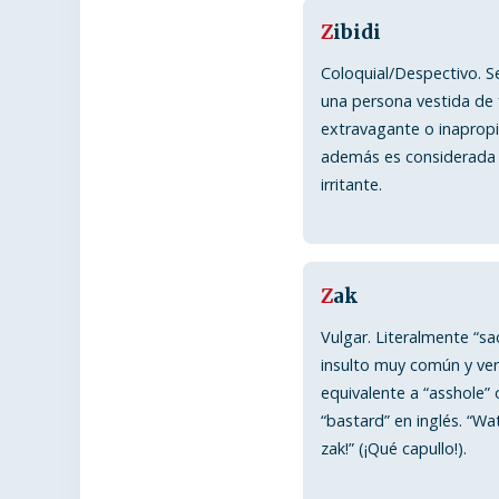
Z
ibidi
Coloquial/Despectivo. Se
una persona vestida de
extravagante o inaprop
además es considerada
irritante.
Z
ak
Vulgar. Literalmente “sa
insulto muy común y vers
equivalente a “asshole” 
“bastard” en inglés. “Wa
zak!” (¡Qué capullo!).