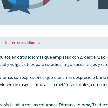
nsultos en otros idiomas
ultos en otros idiomas que empiezan con Z, desde “Zak” hasta “زبال
al y vulgar, útiles para estudios lingüísticos, viajes y ref
 idiomas son expresiones que muestran desprecio o burla 
vienen de rasgos culturales o metáforas locales, como in
arás la tabla con las columnas Término, Idioma, Traducci