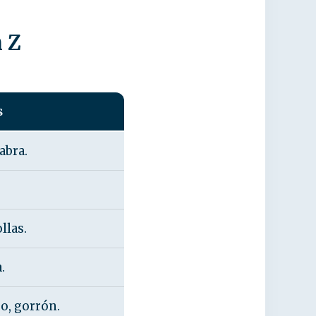
n Z
s
cabra.
llas.
.
o, gorrón.