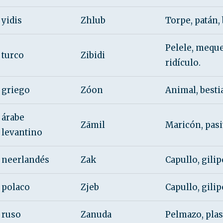
yidis
Zhlub
Torpe, patán, 
Pelele, meque
turco
Zibidi
ridículo.
griego
Zóon
Animal, bestia
árabe
Zāmil
Maricón, pasi
levantino
neerlandés
Zak
Capullo, gilip
polaco
Zjeb
Capullo, gilip
ruso
Zanuda
Pelmazo, plas