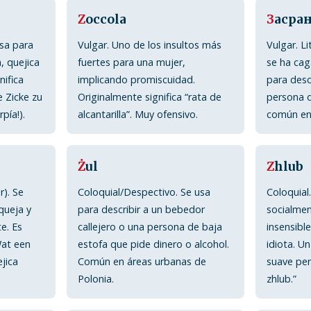
Z
occola
З
асра
usa para
Vulgar. Uno de los insultos más
Vulgar. L
 quejica
fuertes para una mujer,
se ha cag
nifica
implicando promiscuidad.
para desc
e Zicke zu
Originalmente significa “rata de
persona d
rpía!).
alcantarilla”. Muy ofensivo.
común en 
Ż
ul
Z
hlub
r). Se
Coloquial/Despectivo. Se usa
Coloquial
 queja y
para describir a un bebedor
socialmen
e. Es
callejero o una persona de baja
insensibl
Wat een
estofa que pide dinero o alcohol.
idiota. U
ejica
Común en áreas urbanas de
suave per
Polonia.
zhlub.”