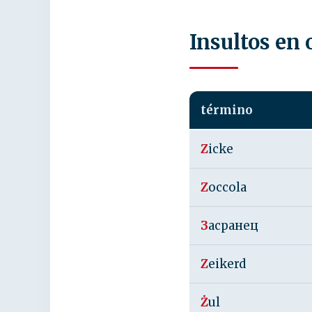
Insultos en
término
Z
icke
Z
occola
З
асранец
Z
eikerd
Ż
ul