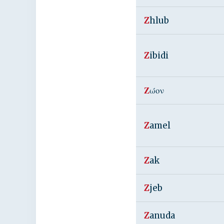
Z
hlub
Z
ibidi
Ζ
ώον
Z
amel
Z
ak
Z
jeb
Z
anuda