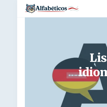
Lis
idio