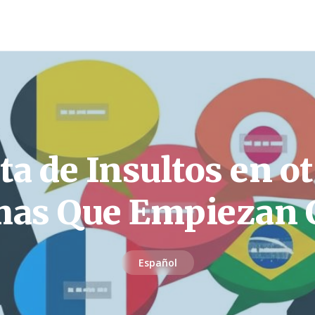
ta de Insultos en o
mas Que Empiezan 
Español