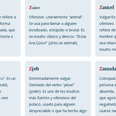
Ζ
ώον
Z
amel
 refiere a
Ofensivo. Literalmente “animal”.
Vulgar/E
 forma
Se usa para llamar a alguien
ofensivo.
iada, que
incivilizado, estúpido o brutal. Es
refiere d
 tonta o
un insulto clásico y directo. “Είσαι
hombre qu
ένα ζώον!” (¡Eres un animal!).
una relac
insulto m
Z
jeb
Z
anud
co”. Es un
Extremadamente vulgar.
Coloquial.
átil,
Derivado del verbo “jebać”
persona 
o
(joder). Es uno de los insultos
aburrida
t een
más fuertes y ofensivos del
que agot
polaco, usado para alguien
negativid
despreciable o que ha hecho algo
usarse t