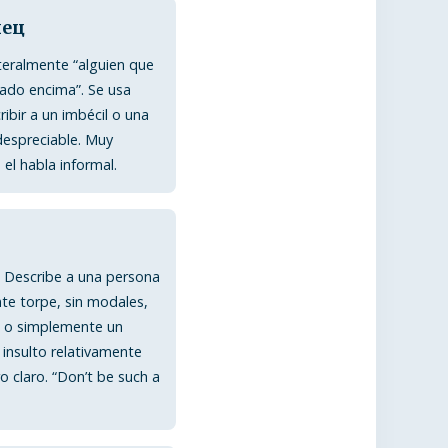
нец
iteralmente “alguien que
ado encima”. Se usa
ribir a un imbécil o una
espreciable. Muy
el habla informal.
. Describe a una persona
te torpe, sin modales,
e o simplemente un
n insulto relativamente
o claro. “Don’t be such a