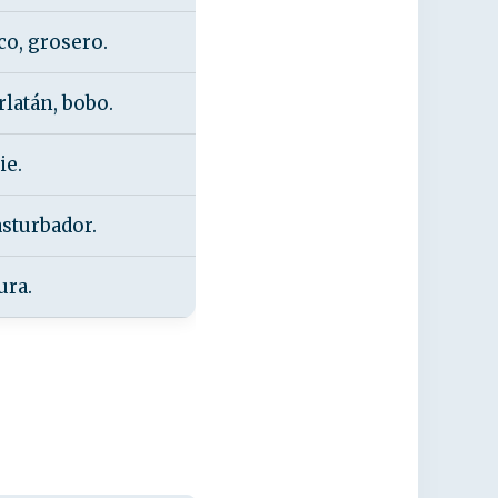
co, grosero.
rlatán, bobo.
ie.
asturbador.
ura.