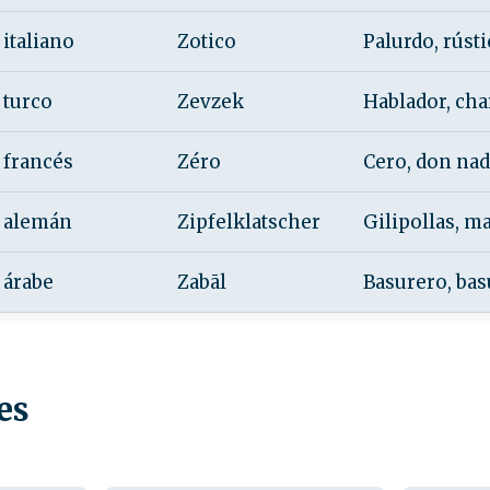
italiano
Zotico
Palurdo, rústi
turco
Zevzek
Hablador, cha
francés
Zéro
Cero, don nad
alemán
Zipfelklatscher
Gilipollas, m
árabe
Zabāl
Basurero, bas
es