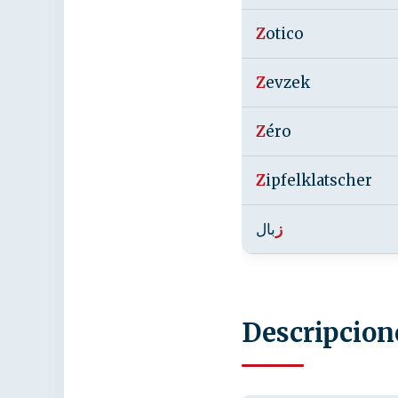
Z
otico
Z
evzek
Z
éro
Z
ipfelklatscher
ز
بال
Descripcion