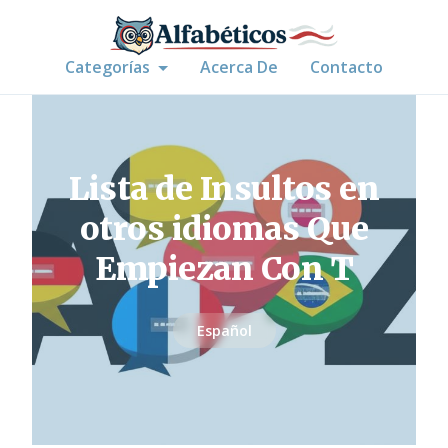
Categorías
Acerca De
Contacto
Lista de Insultos en
otros idiomas Que
Empiezan Con T
Español