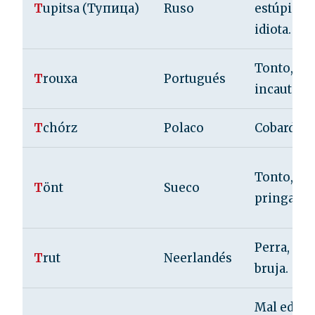
T
upitsa (Тупица)
Ruso
estúpida, 
idiota.
Tonto, cré
T
rouxa
Portugués
incauto.
T
chórz
Polaco
Cobarde.
Tonto, ner
T
önt
Sueco
pringado.
Perra, zor
T
rut
Neerlandés
bruja.
Mal educa