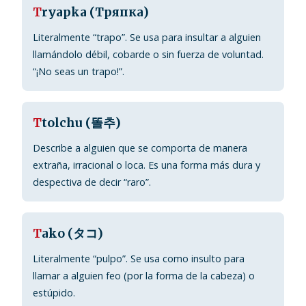
T
ryapka (Тряпка)
Literalmente “trapo”. Se usa para insultar a alguien
llamándolo débil, cobarde o sin fuerza de voluntad.
“¡No seas un trapo!”.
T
tolchu (똘추)
Describe a alguien que se comporta de manera
extraña, irracional o loca. Es una forma más dura y
despectiva de decir “raro”.
T
ako (タコ)
Literalmente “pulpo”. Se usa como insulto para
llamar a alguien feo (por la forma de la cabeza) o
estúpido.