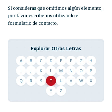
Si consideras que omitimos algún elemento,
por favor escríbenos utilizando el
formulario de contacto.
Explorar Otras Letras
A
B
C
D
E
F
G
H
I
J
K
L
M
N
O
P
Q
R
S
T
U
V
W
X
Y
Z