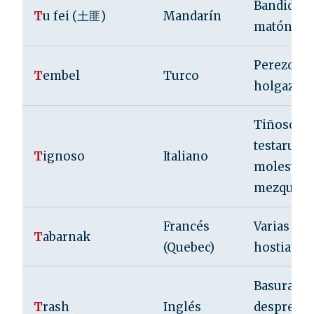
Bandido, r
T
u fei (土匪)
Mandarín
matón.
Perezoso,
T
embel
Turco
holgazán.
Tiñoso;
testarudo,
T
ignoso
Italiano
molesto,
mezquino
Francés
Varias (jod
T
abarnak
(Quebec)
hostia, mi
Basura; p
T
rash
Inglés
desprecia