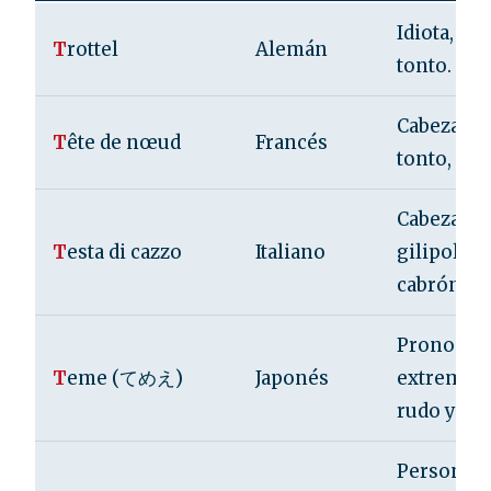
Idiota, imb
T
rottel
Alemán
tonto.
Cabeza de
T
ête de nœud
Francés
tonto, idio
Cabeza de
T
esta di cazzo
Italiano
gilipollas,
cabrón.
Pronombr
T
eme (てめえ)
Japonés
extremad
rudo y agr
Persona