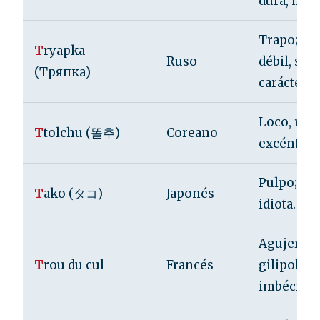
dura, men
Trapo; pe
T
ryapka
Ruso
débil, sin
(Тряпка)
carácter.
Loco, rari
T
tolchu (똘추)
Coreano
excéntric
Pulpo; feo
T
ako (タコ)
Japonés
idiota.
Agujero de
T
rou du cul
Francés
gilipollas,
imbécil.