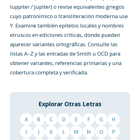
Iuppiter / Jupiter) o revise equivalentes griegos
cuyo patronímico o transliteración moderna use
Y. Examine también epítetos locales y nombres
etruscos en ediciones críticas, donde pueden
aparecer variantes ortográficas. Consulte las
listas A–Z y las entradas de Smith u OCD para
obtener variantes, referencias primarias y una
cobertura completa y verificada.
Explorar Otras Letras
A
B
C
D
E
F
G
H
I
J
K
L
M
N
O
P