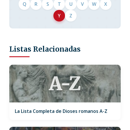
Q
R
S
T
U
V
W
X
Y
Z
Listas Relacionadas
A-Z
La Lista Completa de Dioses romanos A-Z