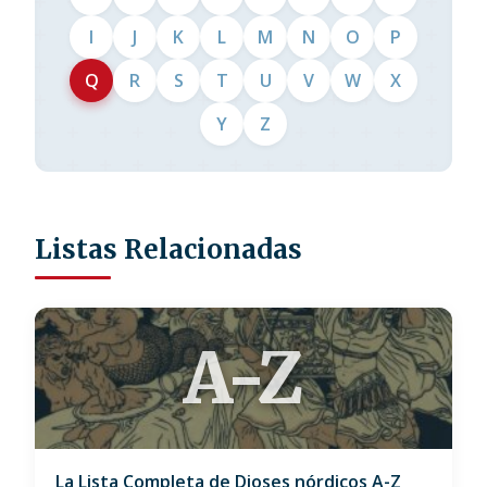
I
J
K
L
M
N
O
P
Q
R
S
T
U
V
W
X
Y
Z
Listas Relacionadas
A-Z
La Lista Completa de Dioses nórdicos A-Z