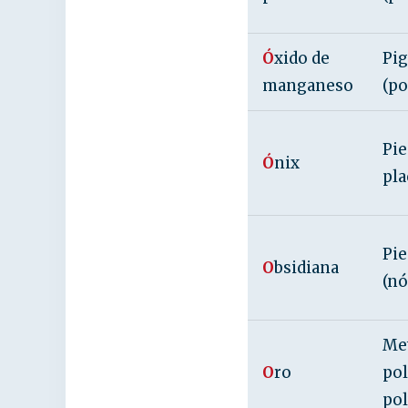
Ó
xido de
Pi
manganeso
(po
Pie
Ó
nix
pla
Pie
O
bsidiana
(nó
Met
O
ro
pol
pol