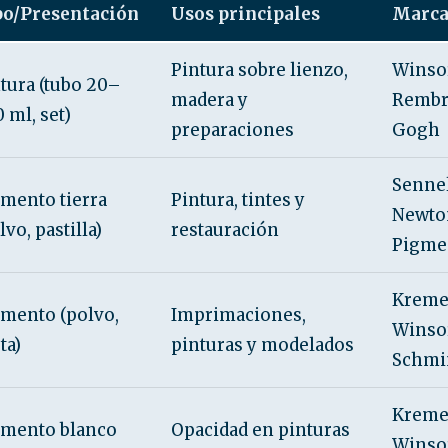
po/Presentación
Usos principales
Marca
Pintura sobre lienzo,
Winso
tura (tubo 20–
madera y
Rembra
 ml, set)
preparaciones
Gogh
Sennel
mento tierra
Pintura, tintes y
Newto
lvo, pastilla)
restauración
Pigme
Kreme
mento (polvo,
Imprimaciones,
Winso
ta)
pinturas y modelados
Schmi
Kreme
gmento blanco
Opacidad en pinturas
Winso