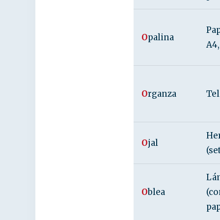
Pap
O
palina
A4,
O
rganza
Tel
Her
O
jal
(se
Lá
O
blea
(co
pap