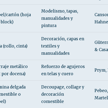
Modelismo, tapas,
el/cartón (hoja
Canson
manualidades y
 block)
Hahn
pintura
Decoración, capas en
Güter
a (rollo, cinta)
textiles y
& Casa
manualidades
raje metálico
Refuerzo de agujeros
Prym, 
t por docena)
en telas y cuero
mina delgada
Decoupage, collage y
Pebeo,
mestible o
decoración
Martel
el)
comestible