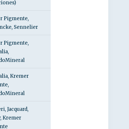
ciones)
r Pigmente,
ncke, Sennelier
r Pigmente,
lia,
doMineral
lia, Kremer
nte,
doMineral
i, Jacquard,
, Kremer
nte