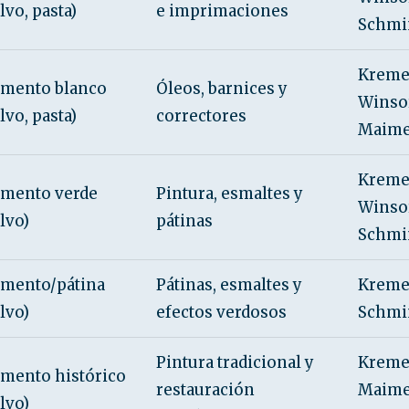
lvo, pasta)
e imprimaciones
Schmi
Kreme
gmento blanco
Óleos, barnices y
Winso
lvo, pasta)
correctores
Maime
Kreme
gmento verde
Pintura, esmaltes y
Winso
lvo)
pátinas
Schmi
gmento/pátina
Pátinas, esmaltes y
Kreme
lvo)
efectos verdosos
Schmi
Pintura tradicional y
Kreme
mento histórico
restauración
Maimer
lvo)