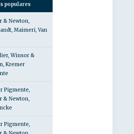
s populares
r & Newton,
ndt, Maimeri, Van
ier, Winsor &
n, Kremer
nte
r Pigmente,
r & Newton,
ncke
r Pigmente,
r & Newton,