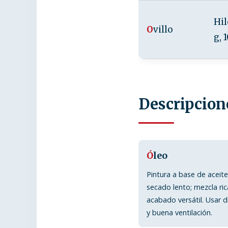
Hil
O
villo
g, 
Descripcion
Ó
leo
Pintura a base de aceit
secado lento; mezcla ric
acabado versátil. Usar d
y buena ventilación.