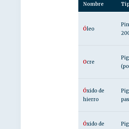
Nombre
Ti
Pin
Ó
leo
200
Pig
O
cre
(po
Ó
xido de
Pig
hierro
pas
Ó
xido de
Pi