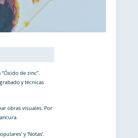
 “Óxido de zinc”.
grabado y técnicas
ear obras visuales. Por
lancura.
pulares’ y ‘Notas’.