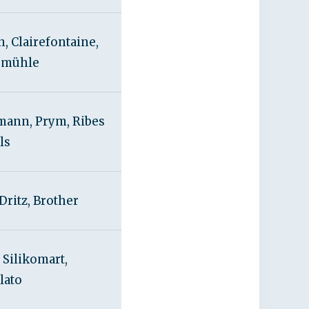
, Clairefontaine,
emühle
mann, Prym, Ribes
ls
Dritz, Brother
 Silikomart,
lato