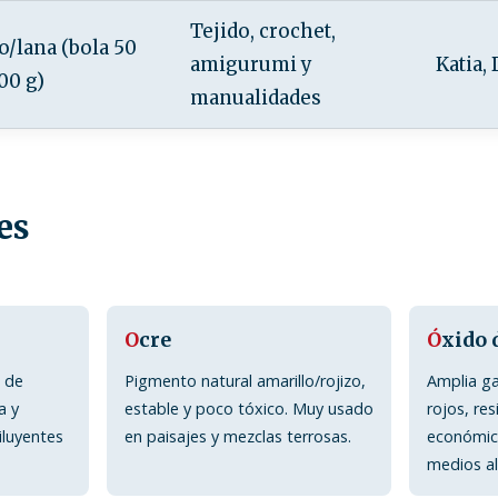
Tejido, crochet,
o/lana (bola 50
amigurumi y
Katia,
100 g)
manualidades
es
O
cre
Ó
xido 
e de
Pigmento natural amarillo/rojizo,
Amplia g
a y
estable y poco tóxico. Muy usado
rojos, res
iluyentes
en paisajes y mezclas terrosas.
económic
medios al 