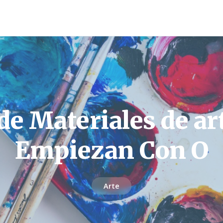
 de Materiales de ar
Empiezan Con O
Arte