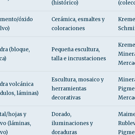
(histórico)
(colec
gmento/óxido
Cerámica, esmaltes y
Kreme
lvo)
coloraciones
Schmi
Kreme
dra (bloque,
Pequeña escultura,
Minera
ca)
talla e incrustaciones
Merca
Escultura, mosaico y
Minera
dra volcánica
herramientas
Pigme
dulos, láminas)
decorativas
Merca
al/hojas y
Dorado,
Maimer
vo (láminas,
iluminaciones y
Rublev
vo)
doraduras
Pigme