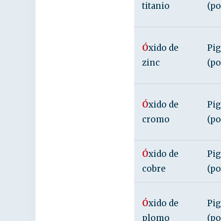
titanio
(po
Ó
xido de
Pi
zinc
(po
Ó
xido de
Pi
cromo
(po
Ó
xido de
Pi
cobre
(po
Ó
xido de
Pig
plomo
(po