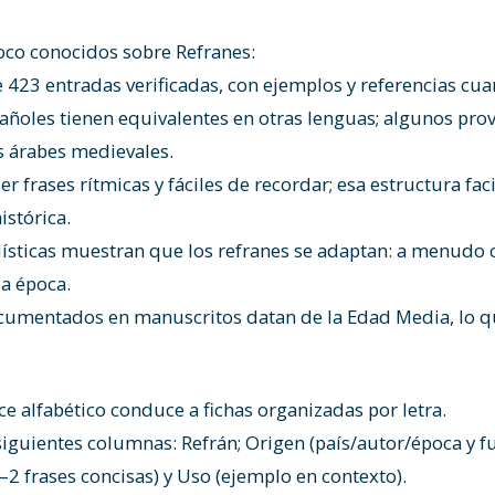
oco conocidos sobre Refranes:
e 423 entradas verificadas, con ejemplos y referencias cua
añoles tienen equivalentes en otras lenguas; algunos pro
as árabes medievales.
er frases rítmicas y fáciles de recordar; esa estructura fac
istórica.
güísticas muestran que los refranes se adaptan: a menudo
la época.
cumentados en manuscritos datan de la Edad Media, lo q
ce alfabético conduce a fichas organizadas por letra.
 siguientes columnas: Refrán; Origen (país/autor/época y 
1–2 frases concisas) y Uso (ejemplo en contexto).