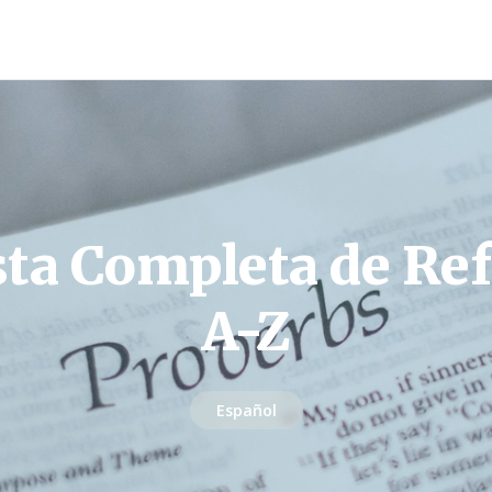
sta Completa de Re
A-Z
Español