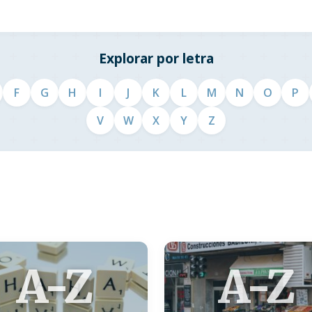
Explorar por letra
F
G
H
I
J
K
L
M
N
O
P
V
W
X
Y
Z
A-Z
A-Z