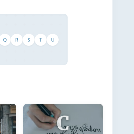
Q
R
S
T
U
C