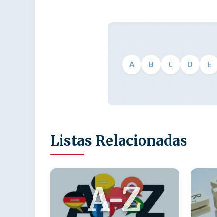
A
B
C
D
E
Listas Relacionadas
A-Z