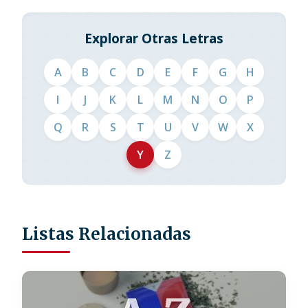
Explorar Otras Letras
A
B
C
D
E
F
G
H
I
J
K
L
M
N
O
P
Q
R
S
T
U
V
W
X
Y
Z
Listas Relacionadas