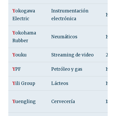
Y
okogawa
Instrumentación
1915
Electric
electrónica
Y
okohama
Neumáticos
1917
Rubber
Y
ouku
Streaming de video
200
Y
PF
Petróleo y gas
1922
Y
ili Group
Lácteos
1993
Y
uengling
Cervecería
1829