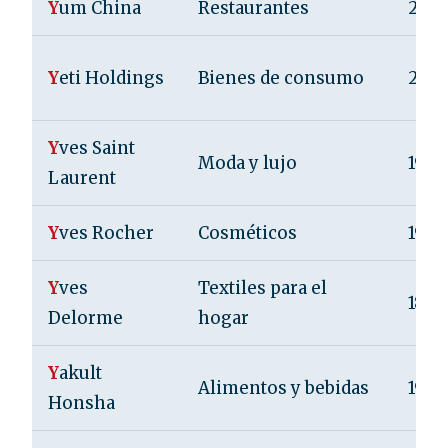
Y
um China
Restaurantes
2016
Y
eti Holdings
Bienes de consumo
200
Y
ves Saint
Moda y lujo
1961
Laurent
Y
ves Rocher
Cosméticos
1959
Y
ves
Textiles para el
1845
Delorme
hogar
Y
akult
Alimentos y bebidas
1935
Honsha