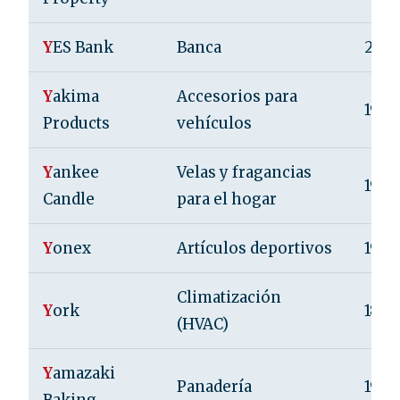
Y
ES Bank
Banca
200
Y
akima
Accesorios para
1978
Products
vehículos
Y
ankee
Velas y fragancias
1969
Candle
para el hogar
Y
onex
Artículos deportivos
1946
Climatización
Y
ork
1874
(HVAC)
Y
amazaki
Panadería
1948