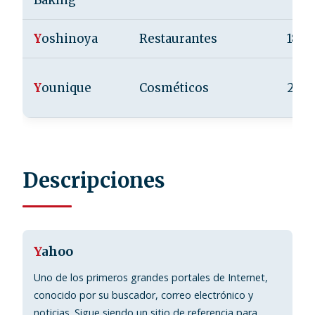
Baking
Y
oshinoya
Restaurantes
1899
Y
ounique
Cosméticos
2012
Descripciones
Y
ahoo
Uno de los primeros grandes portales de Internet,
conocido por su buscador, correo electrónico y
noticias. Sigue siendo un sitio de referencia para