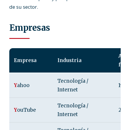
de su sector.
Empresas
Año 
Empresa
Industria
fund
Tecnología /
Y
ahoo
1994
Internet
Tecnología /
Y
ouTube
200
Internet