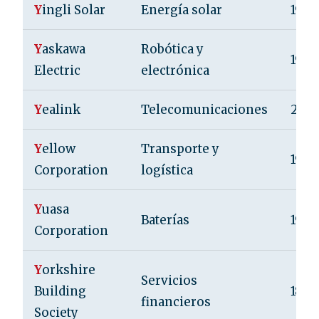
Y
ingli Solar
Energía solar
1998
Y
askawa
Robótica y
1915
Electric
electrónica
Y
ealink
Telecomunicaciones
2001
Y
ellow
Transporte y
1924
Corporation
logística
Y
uasa
Baterías
1918
Corporation
Y
orkshire
Servicios
Building
1864
financieros
Society