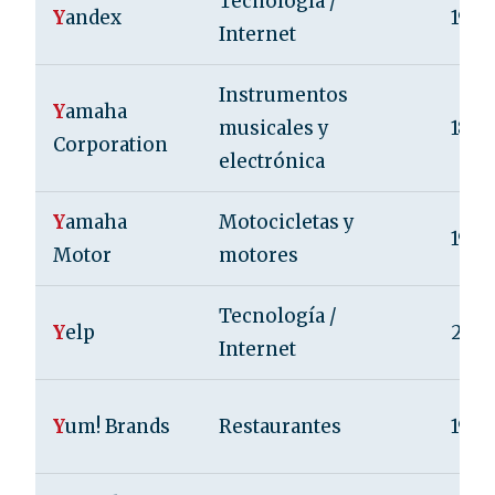
Tecnología /
Y
andex
1997
Internet
Instrumentos
Y
amaha
musicales y
1887
Corporation
electrónica
Y
amaha
Motocicletas y
1955
Motor
motores
Tecnología /
Y
elp
200
Internet
Y
um! Brands
Restaurantes
1997