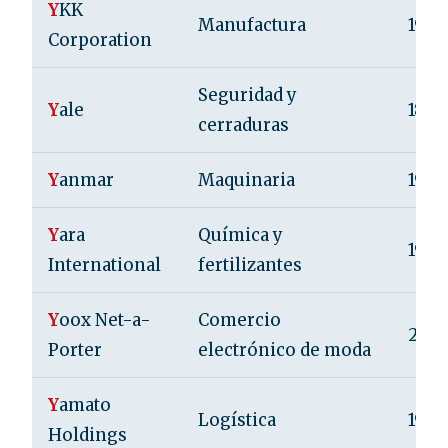
Y
KK
Manufactura
1934
Corporation
Seguridad y
Y
ale
1868
cerraduras
Y
anmar
Maquinaria
1912
Y
ara
Química y
1905
International
fertilizantes
Y
oox Net-a-
Comercio
200
Porter
electrónico de moda
Y
amato
Logística
1919
Holdings