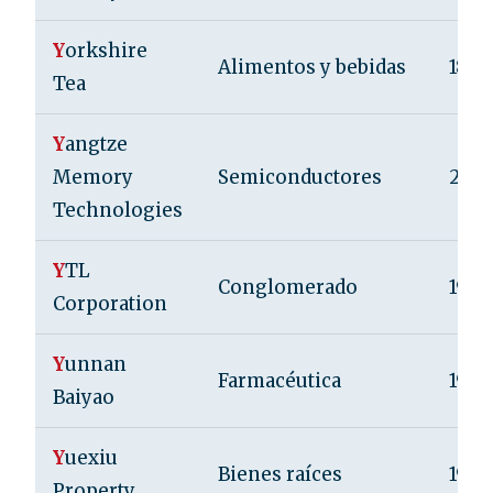
Y
orkshire
Alimentos y bebidas
1886
Tea
Y
angtze
Memory
Semiconductores
2016
Technologies
Y
TL
Conglomerado
1955
Corporation
Y
unnan
Farmacéutica
1902
Baiyao
Y
uexiu
Bienes raíces
1983
Property