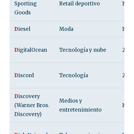
Sporting
Retail deportivo
1948
Goods
D
iesel
Moda
1978
D
igitalOcean
Tecnología y nube
2011
D
iscord
Tecnología
2015
D
iscovery
Medios y
(Warner Bros.
1985
entretenimiento
Discovery)