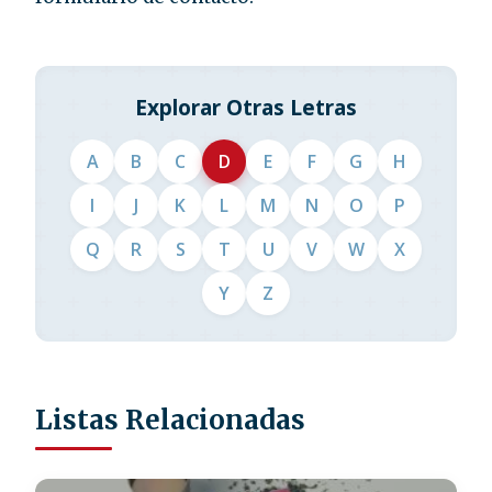
Explorar Otras Letras
A
B
C
D
E
F
G
H
I
J
K
L
M
N
O
P
Q
R
S
T
U
V
W
X
Y
Z
Listas Relacionadas