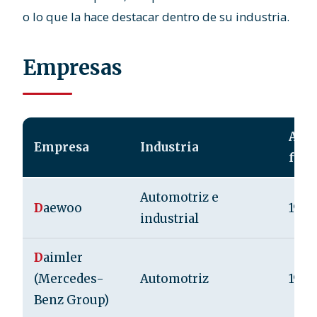
o lo que la hace destacar dentro de su industria.
Empresas
Año 
Empresa
Industria
fund
Automotriz e
D
aewoo
1967
industrial
D
aimler
(Mercedes-
Automotriz
1926
Benz Group)