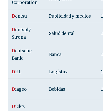
Corporation
D
entsu
Publicidad y medios
1901
D
entsply
Salud dental
1899
Sirona
D
eutsche
Banca
1870
Bank
D
HL
Logística
1969
D
iageo
Bebidas
1997
D
ick’s