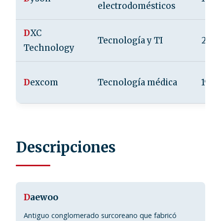
electrodomésticos
D
XC
Tecnología y TI
2017
Technology
D
excom
Tecnología médica
1999
Descripciones
D
aewoo
Antiguo conglomerado surcoreano que fabricó