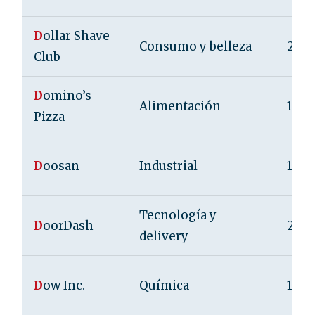
D
ollar Shave
Consumo y belleza
2011
Club
D
omino’s
Alimentación
1960
Pizza
D
oosan
Industrial
1896
Tecnología y
D
oorDash
2013
delivery
D
ow Inc.
Química
1897