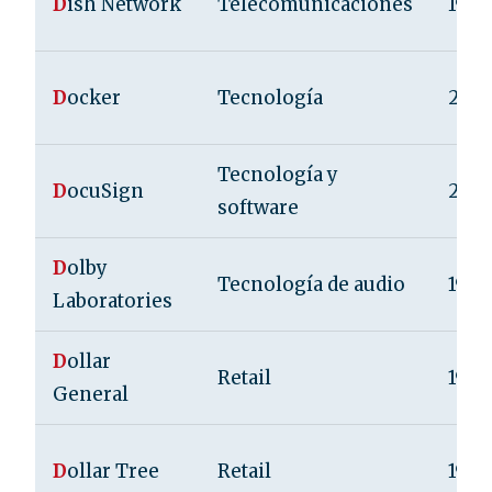
D
ish Network
Telecomunicaciones
1980
D
ocker
Tecnología
2013
Tecnología y
D
ocuSign
200
software
D
olby
Tecnología de audio
1965
Laboratories
D
ollar
Retail
1939
General
D
ollar Tree
Retail
1986