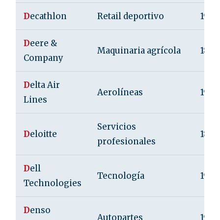
D
ecathlon
Retail deportivo
1976
D
eere &
Maquinaria agrícola
1837
Company
D
elta Air
Aerolíneas
1924
Lines
Servicios
D
eloitte
1845
profesionales
D
ell
Tecnología
1984
Technologies
D
enso
Autopartes
1949