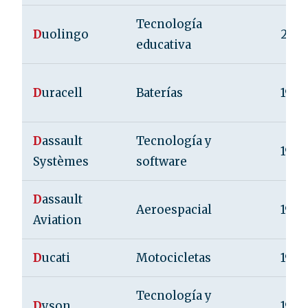
Tecnología
D
uolingo
2011
educativa
D
uracell
Baterías
1964
D
assault
Tecnología y
1981
Systèmes
software
D
assault
Aeroespacial
1929
Aviation
D
ucati
Motocicletas
1926
Tecnología y
D
yson
1991