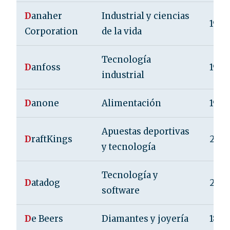
D
anaher
Industrial y ciencias
1969
Corporation
de la vida
Tecnología
D
anfoss
1933
industrial
D
anone
Alimentación
1919
Apuestas deportivas
D
raftKings
2012
y tecnología
Tecnología y
D
atadog
2010
software
D
e Beers
Diamantes y joyería
1888