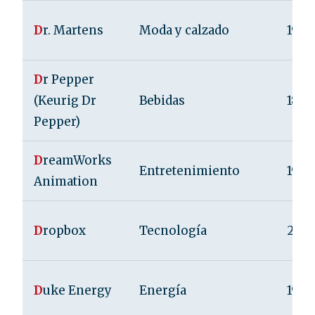
D
r. Martens
Moda y calzado
1960
D
r Pepper
(Keurig Dr
Bebidas
1885
Pepper)
D
reamWorks
Entretenimiento
1994
Animation
D
ropbox
Tecnología
200
D
uke Energy
Energía
1904