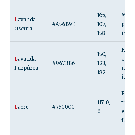
165,
Miste
L
avanda
#A56B9E
107,
prof
Oscura
158
intro
Reale
150,
L
avanda
espir
#967BB6
123,
Purpúrea
medi
182
intui
Pasió
117, 0,
tradi
L
acre
#750000
0
elega
fuerz