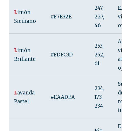
247,
Energ
L
imón
#F7E32E
227,
vital
Siciliano
46
opti
Alegr
253,
L
imón
vital
#FDFC3D
252,
Brillante
atenc
61
opti
Suavi
234,
L
avanda
dulzu
#EAADEA
173,
Pastel
roma
234
inoce
Elega
160,