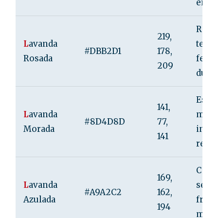
energ
Roma
219,
L
avanda
ternu
#DBB2D1
178,
Rosada
femi
209
dulzu
Espir
141,
L
avanda
medi
#8D4D8D
77,
Morada
intui
141
reale
C cal
169,
L
avanda
seren
#A9A2C2
162,
Azulada
fresc
194
mist