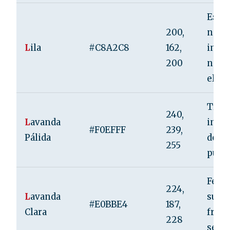
Espir
200,
noble
L
ila
#C8A2C8
162,
imag
200
nosta
elega
Tranq
240,
L
avanda
inoce
#F0EFFF
239,
Pálida
delic
255
purez
Femi
224,
L
avanda
suavi
#E0BBE4
187,
Clara
fresc
228
seren