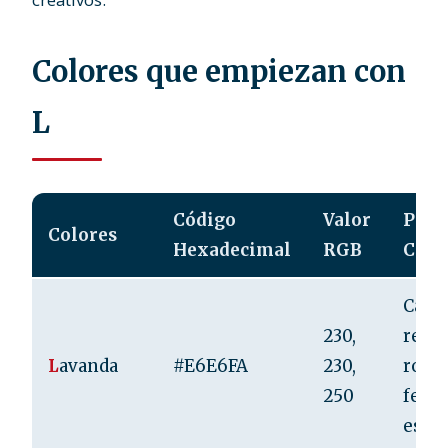
Colores que empiezan con
L
Código
Valor
Psico
Colores
Hexadecimal
RGB
Colo
Calm
230,
relaj
L
avanda
#E6E6FA
230,
roma
250
femi
espir