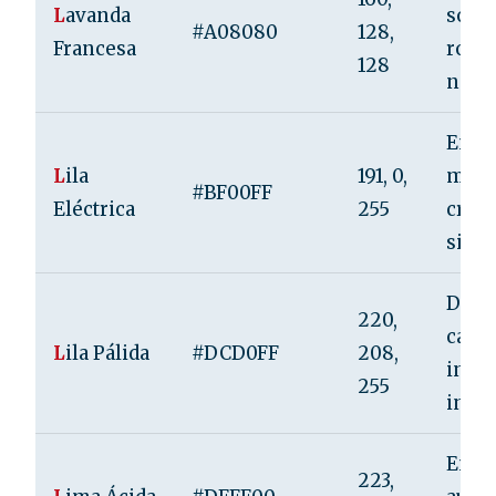
L
avanda
sofis
#A08080
128,
Francesa
roma
128
nosta
Energ
L
ila
191, 0,
mode
#BF00FF
Eléctrica
255
creat
singu
Delic
220,
calma
L
ila Pálida
#DCD0FF
208,
inoce
255
intro
Energ
223,