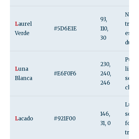
Natur
93,
L
aurel
tranq
#5D6E1E
110,
Verde
estab
30
durab
Purez
230,
L
una
limpi
#E6F0F6
240,
Blanca
seren
246
clari
Lujo,
146,
sofis
L
acado
#921F00
31, 0
forma
tradi