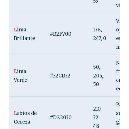
53
vital
Vital
L
ima
178,
opti
#B2F700
Brillante
247, 0
energ
mode
Natur
50,
L
ima
fresc
#32CD32
205,
Verde
creci
50
equil
Pasió
210,
L
abios de
sedu
#D22030
32,
Cereza
glam
48