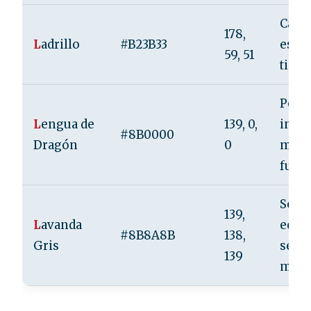
Calid
178,
L
adrillo
#B23B33
estab
59, 51
tierr
Poder
L
engua de
139, 0,
inten
#8B0000
Dragón
0
miste
fuerz
Sofis
139,
L
avanda
equil
#8B8A8B
138,
Gris
seren
139
mode