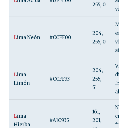
L
ima Ácida
#DFFF00
audac
255, 0
vital
Mode
204,
energ
L
ima Neón
#CCFF00
255, 0
vivac
atenc
Vital
204,
L
ima
diver
#CCFF33
255,
Limón
fresc
51
alegr
Natur
161,
L
ima
creci
#A1C935
201,
Hierba
fresc