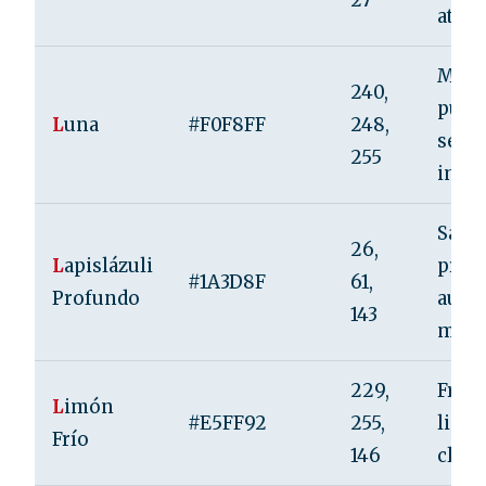
27
atrac
Miste
240,
purez
L
una
#F0F8FF
248,
seren
255
imag
Sabid
26,
L
apislázuli
prof
#1A3D8F
61,
Profundo
autor
143
miste
229,
Fresc
L
imón
#E5FF92
255,
limpi
Frío
146
clari