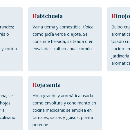
H
abichuela
H
inojo
randes;
Vaina tierna y comestible, típica
Bulbo cru
rés o
como judía verde o ejote. Se
aromática
e
consume hervida, salteada o en
Usado cr
 y cocina.
ensaladas; cultivo anual común.
cocido en
jardinerí
aromática
H
oja santa
ana; se
Hoja grande y aromática usada
 hojas
como envoltura y condimento en
r a
cocina mexicana; se emplea en
culinario.
tamales, salsas y guisos, planta
perenne.