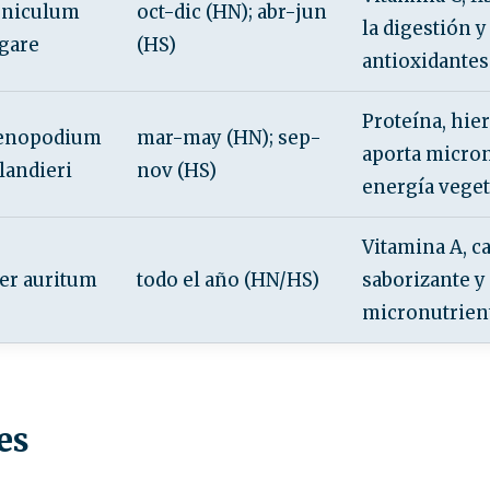
eniculum
oct-dic (HN); abr-jun
la digestión y
gare
(HS)
antioxidantes
Proteína, hier
enopodium
mar-may (HN); sep-
aporta micron
landieri
nov (HS)
energía veget
Vitamina A, ca
er auritum
todo el año (HN/HS)
saborizante y
micronutrient
es