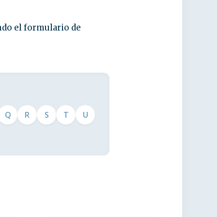
ndo el formulario de
Q
R
S
T
U