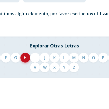
itimos algún elemento, por favor escríbenos utiliza
Explorar Otras Letras
F
G
H
I
J
K
L
M
N
O
P
V
W
X
Y
Z