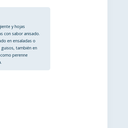
jiente y hojas
s con sabor anisado.
udo en ensaladas o
 guisos, también en
a como perenne
.