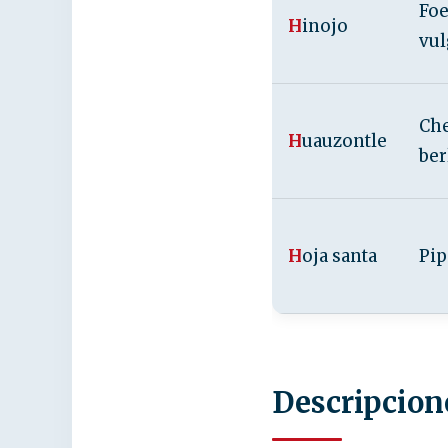
Fo
H
inojo
vul
Ch
H
uauzontle
ber
H
oja santa
Pip
Descripcion