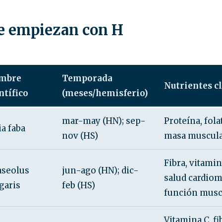
e empiezan con H
mbre
Temporada
Nutrientes cl
ntífico
(meses/hemisferio)
mar-may (HN); sep-
Proteína, fola
ia faba
nov (HS)
masa muscular
Fibra, vitamin
aseolus
jun-ago (HN); dic-
salud cardiom
garis
feb (HS)
función musc
Vitamina C, fib