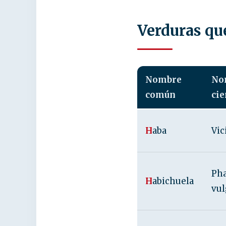
Verduras qu
Nombre
No
común
cie
H
aba
Vic
Ph
H
abichuela
vul