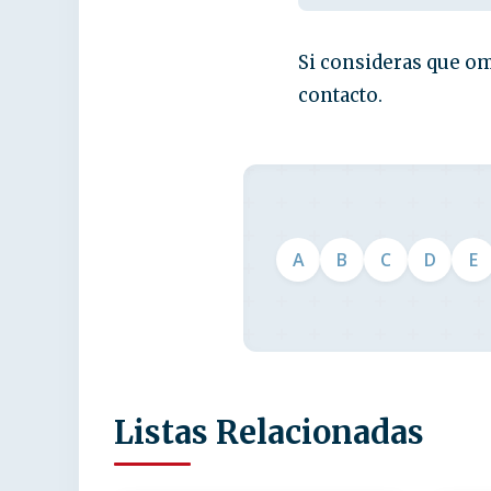
Si consideras que om
contacto.
A
B
C
D
E
Listas Relacionadas