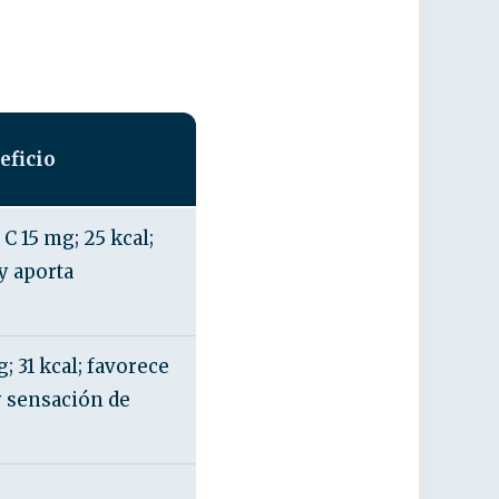
eficio
 C 15 mg; 25 kcal;
y aporta
g; 31 kcal; favorece
 y sensación de