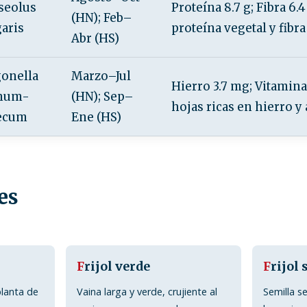
seolus
Proteína 8.7 g; Fibra 6.4
(HN); Feb–
aris
proteína vegetal y fibr
Abr (HS)
gonella
Marzo–Jul
Hierro 3.7 mg; Vitamina 
num-
(HN); Sep–
hojas ricas en hierro y
ecum
Ene (HS)
es
F
rijol verde
F
rijol 
planta de
Vaina larga y verde, crujiente al
Semilla s