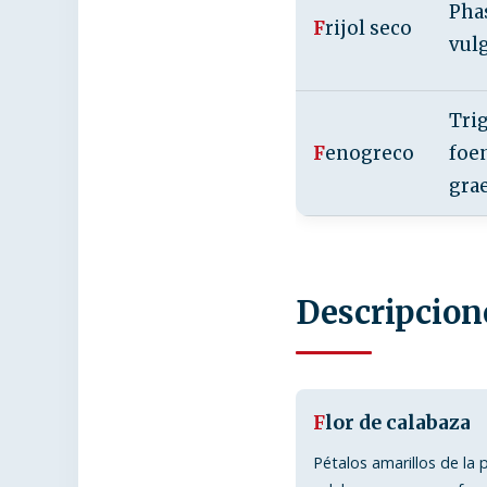
Pha
F
rijol seco
vulg
Tri
F
enogreco
foe
gra
Descripcion
F
lor de calabaza
Pétalos amarillos de la 