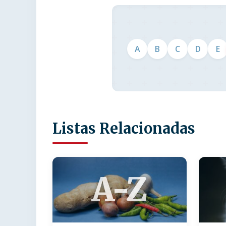
A
B
C
D
E
Listas Relacionadas
A-Z