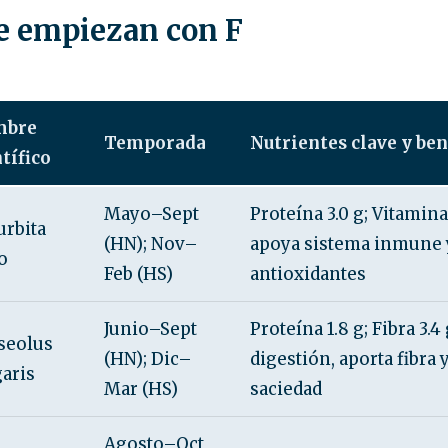
e empiezan con F
mbre
Temporada
Nutrientes clave y ben
tífico
Mayo–Sept
Proteína 3.0 g; Vitamina
urbita
(HN); Nov–
apoya sistema inmune 
o
Feb (HS)
antioxidantes
Junio–Sept
Proteína 1.8 g; Fibra 3.4 
seolus
(HN); Dic–
digestión, aporta fibra
aris
Mar (HS)
saciedad
Agosto–Oct