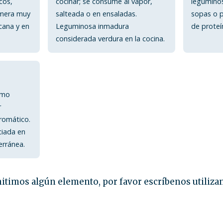
cos,
cocinar; se consume al vapor,
leguminos
fímera muy
salteada o en ensaladas.
sopas o p
cana y en
Leguminosa inmadura
de proteín
considerada verdura en la cocina.
omo
r
romático.
ciada en
erránea.
itimos algún elemento, por favor escríbenos utiliza