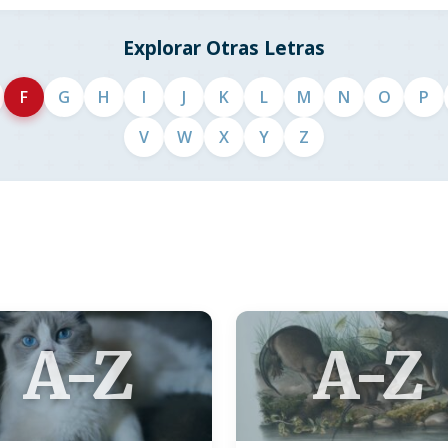
Explorar Otras Letras
F
G
H
I
J
K
L
M
N
O
P
V
W
X
Y
Z
A-Z
A-Z