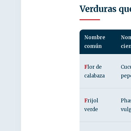
Verduras qu
Nombre
No
común
cien
F
lor de
Cuc
calabaza
pep
F
rijol
Pha
verde
vulg