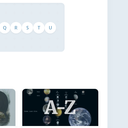
Q
R
S
T
U
A-Z