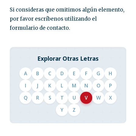
Si consideras que omitimos algún elemento,
por favor escríbenos utilizando el
formulario de contacto.
Explorar Otras Letras
A
B
C
D
E
F
G
H
I
J
K
L
M
N
O
P
Q
R
S
T
U
V
W
X
Y
Z