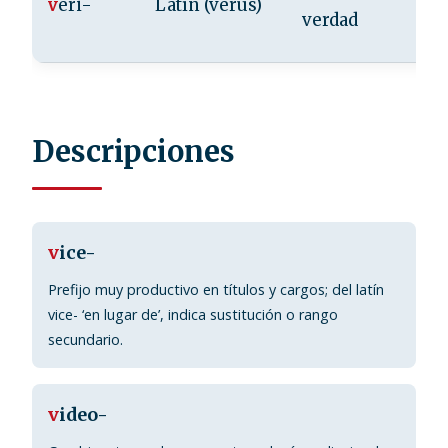
v
eri-
Latín (verus)
verdad
Descripciones
v
ice-
Prefijo muy productivo en títulos y cargos; del latín
vice- ‘en lugar de’, indica sustitución o rango
secundario.
v
ideo-