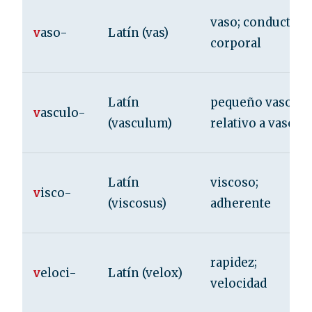
vaso; conducto
v
aso-
Latín (vas)
corporal
Latín
pequeño vaso;
v
asculo-
(vasculum)
relativo a vasos
Latín
viscoso;
v
isco-
(viscosus)
adherente
rapidez;
v
eloci-
Latín (velox)
velocidad