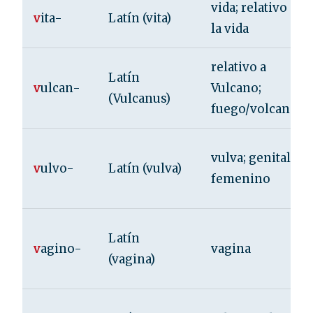
vida; relativo a
v
ita-
Latín (vita)
la vida
relativo a
Latín
v
ulcan-
Vulcano;
(Vulcanus)
fuego/volcanes
vulva; genital
v
ulvo-
Latín (vulva)
femenino
Latín
v
agino-
vagina
(vagina)