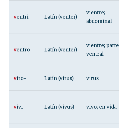
vientre;
v
entri-
Latín (venter)
abdominal
vientre; parte
v
entro-
Latín (venter)
ventral
v
iro-
Latín (virus)
virus
v
ivi-
Latín (vivus)
vivo; en vida