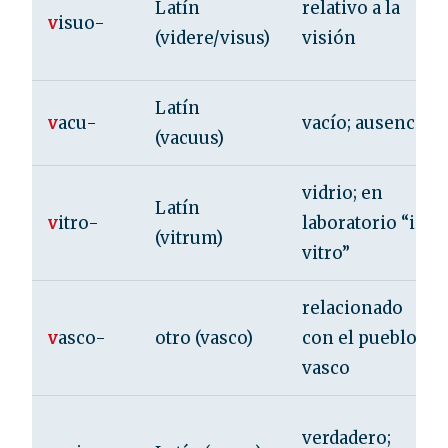
Latín
relativo a la
v
isuo-
(videre/visus)
visión
Latín
v
acu-
vacío; ausencia
(vacuus)
vidrio; en
Latín
v
itro-
laboratorio “in
(vitrum)
vitro”
relacionado
v
asco-
otro (vasco)
con el pueblo
vasco
verdadero;