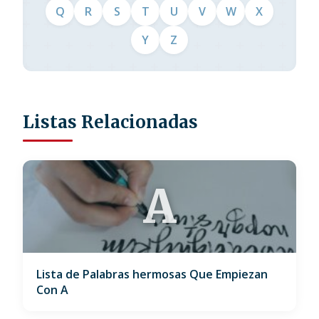
Q
R
S
T
U
V
W
X
Y
Z
Listas Relacionadas
A
Lista de Palabras hermosas Que Empiezan
Con A