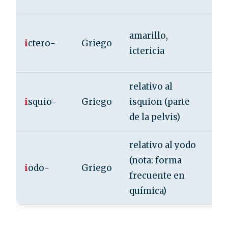
ion
icte
amarillo,
i
ctero-
Griego
ict
ictericia
ict
relativo al
isq
i
squio-
Griego
isquion (parte
isq
de la pelvis)
isq
relativo al yodo
(nota: forma
iod
i
odo-
Griego
frecuente en
iod
química)