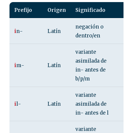
Prefijo
Origen
Significado
Eje
negación o
imp
i
n-
Latín
dentro/en
inc
variante
imp
asimilada de
i
m-
Latín
imp
in- antes de
imp
b/p/m
variante
ileg
i
l-
Latín
asimilada de
ilú
in- antes de l
variante
irr