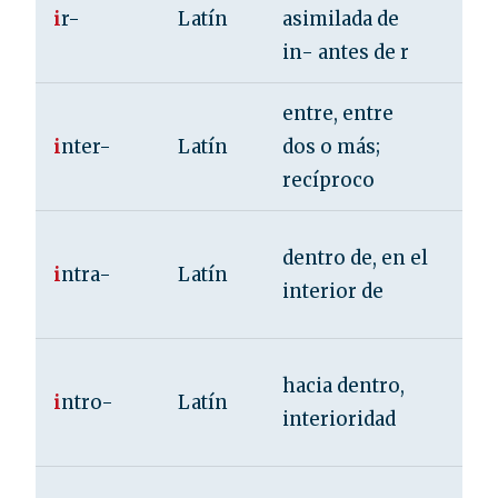
i
r-
Latín
asimilada de
irr
in- antes de r
irr
entre, entre
int
i
nter-
Latín
dos o más;
int
recíproco
int
int
dentro de, en el
i
ntra-
Latín
int
interior de
int
int
hacia dentro,
i
ntro-
Latín
int
interioridad
int
inf