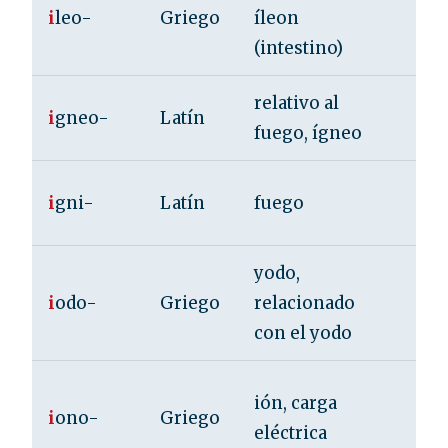
ile
i
leo-
Griego
íleon
ile
(intestino)
relativo al
roc
i
gneo-
Latín
fuego, ígneo
ma
ign
i
gni-
Latín
fuego
ign
yodo,
iod
i
odo-
Griego
relacionado
iod
con el yodo
ion
ión, carga
i
ono-
Griego
ion
eléctrica