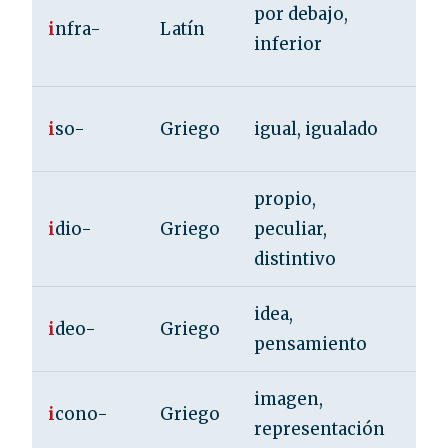
por debajo,
i
nfra-
Latín
inf
inferior
in
isó
i
so-
Griego
igual, igualado
iso
propio,
idi
i
dio-
Griego
peculiar,
idi
distintivo
idea,
ide
i
deo-
Griego
pensamiento
ide
imagen,
ico
i
cono-
Griego
representación
ico