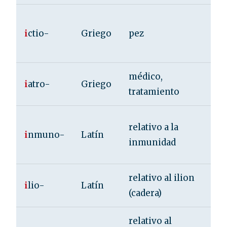
icti
i
ctio-
Griego
pez
ict
ict
médico,
iatr
i
atro-
Griego
tratamiento
iat
inm
relativo a la
i
nmuno-
Latín
inm
inmunidad
inm
relativo al ilion
ili
i
lio-
Latín
(cadera)
ili
relativo al