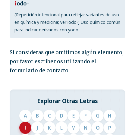
i
odo-
(Repetición intencional para reflejar variantes de uso
en química y medicina; ver iodo-) Uso químico común
para indicar derivados con yodo.
Si consideras que omitimos algún elemento,
por favor escríbenos utilizando el
formulario de contacto.
Explorar Otras Letras
A
B
C
D
E
F
G
H
I
J
K
L
M
N
O
P