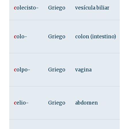
c
olecisto-
Griego
vesícula biliar
c
olo-
Griego
colon (intestino)
c
olpo-
Griego
vagina
c
elio-
Griego
abdomen