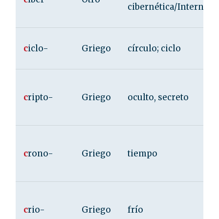
cibernética/Internet
c
iclo-
Griego
círculo; ciclo
c
ripto-
Griego
oculto, secreto
c
rono-
Griego
tiempo
c
rio-
Griego
frío