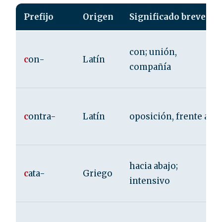
Prefijo
Origen
Significado breve
con; unión,
c
on-
Latín
compañía
c
ontra-
Latín
oposición, frente a
hacia abajo;
c
ata-
Griego
intensivo