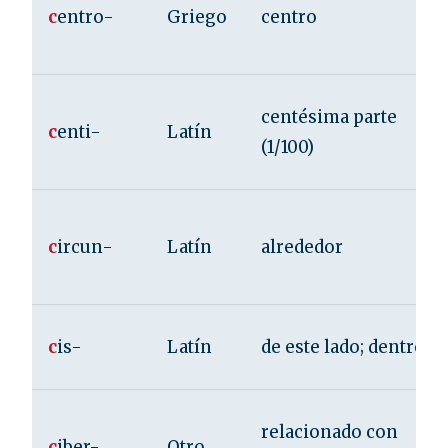
c
entro-
Griego
centro
centésima parte
c
enti-
Latín
(1/100)
c
ircun-
Latín
alrededor
c
is-
Latín
de este lado; dentro
relacionado con
c
iber-
Otro