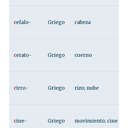
c
efalo-
Griego
cabeza
c
erato-
Griego
cuerno
c
irro-
Griego
rizo; nube
c
ine-
Griego
movimiento; cine