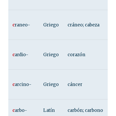
c
raneo-
Griego
cráneo; cabeza
c
ardio-
Griego
corazón
c
arcino-
Griego
cáncer
c
arbo-
Latín
carbón; carbono