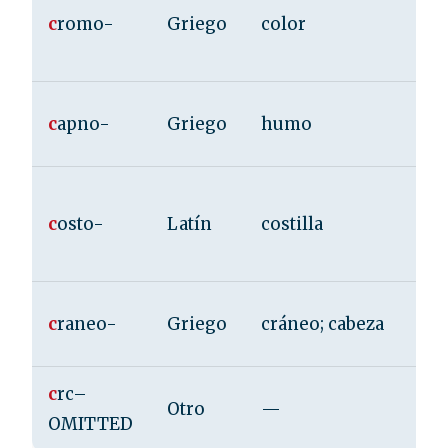
c
romo-
Griego
color
c
apno-
Griego
humo
c
osto-
Latín
costilla
c
raneo-
Griego
cráneo; cabeza
c
rc–
Otro
—
OMITTED