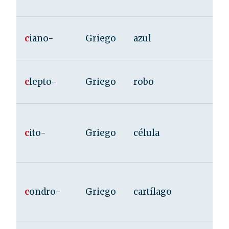
c
iano-
Griego
azul
c
lepto-
Griego
robo
c
ito-
Griego
célula
c
ondro-
Griego
cartílago