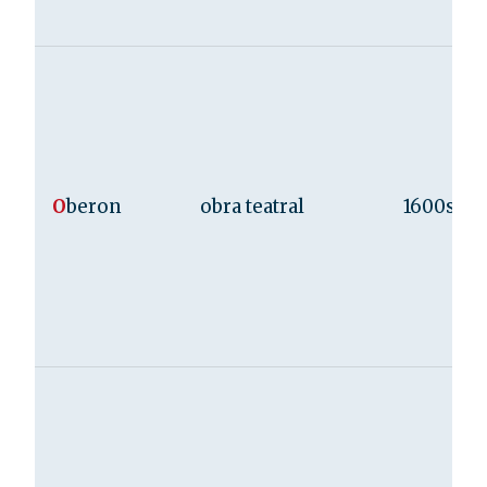
O
beron
obra teatral
1600s