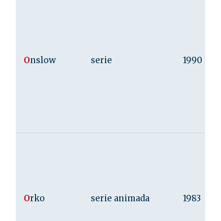
O
nslow
serie
1990
O
rko
serie animada
1983