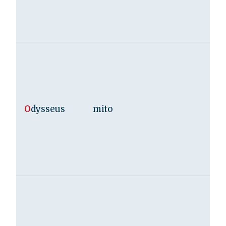
O
dysseus
mito