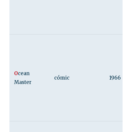
O
cean
cómic
1966
Master