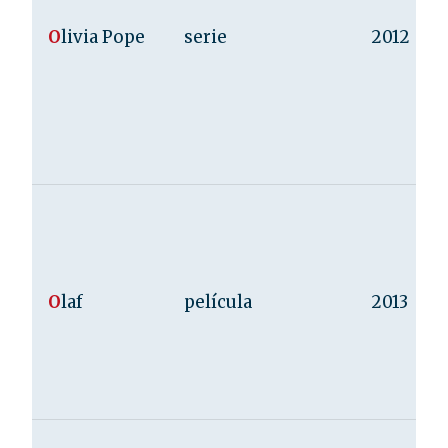
O
livia Pope
serie
2012
O
laf
película
2013