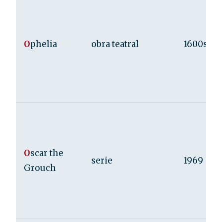
O
phelia
obra teatral
1600s
O
scar the
serie
1969
Grouch