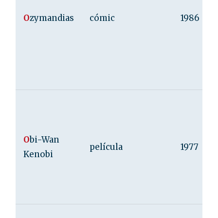
O
zymandias
cómic
1986
O
bi-Wan
película
1977
Kenobi