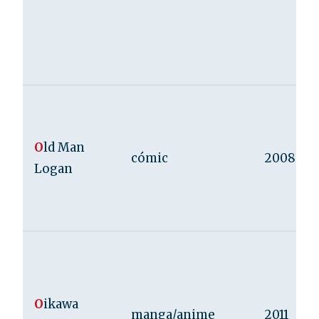
O
ld Man
cómic
2008
Logan
O
ikawa
manga/anime
2011