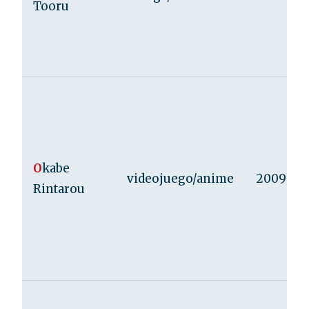
Tooru
O
kabe
videojuego/anime
2009
Rintarou