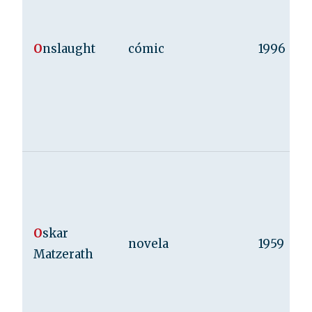
O
nslaught
cómic
1996
O
skar
novela
1959
Matzerath