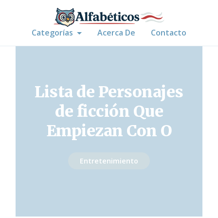
Categorías
Acerca De
Contacto
Lista de Personajes
de ficción Que
Empiezan Con O
Entretenimiento