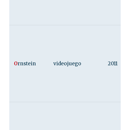
O
rnstein
videojuego
2011