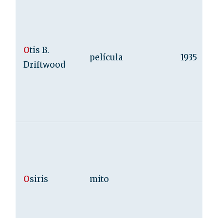
O
tis B.
película
1935
Driftwood
O
siris
mito