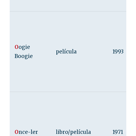
O
ogie
película
1993
Boogie
O
nce-ler
libro/película
1971