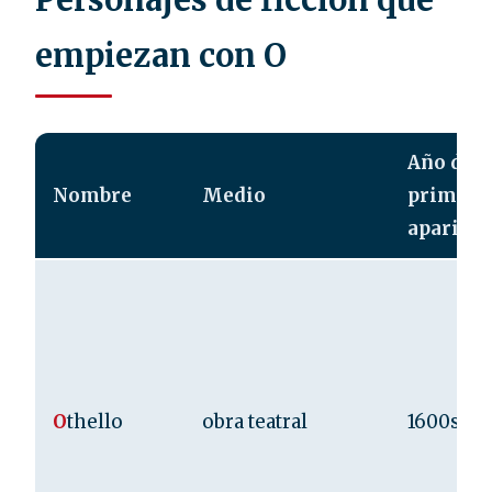
Personajes de ficción que
empiezan con O
Año de
Nombre
Medio
primera
aparició
O
thello
obra teatral
1600s