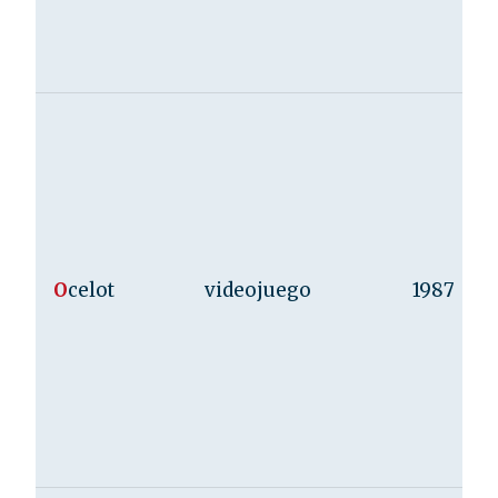
O
celot
videojuego
1987