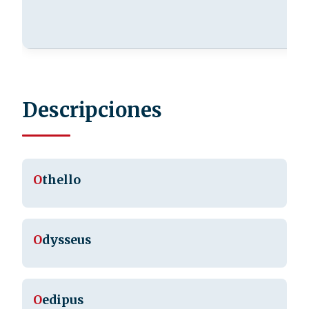
Descripciones
O
thello
O
dysseus
O
edipus