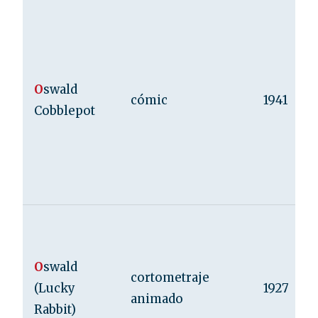
O
swald
cómic
1941
Cobblepot
O
swald
cortometraje
(Lucky
1927
animado
Rabbit)