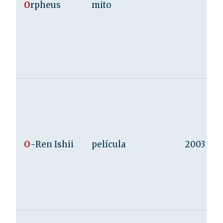
O
rpheus
mito
O
-Ren Ishii
película
2003