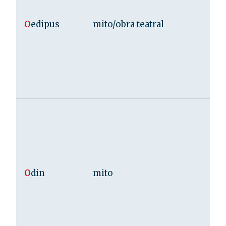
O
edipus
mito/obra teatral
O
din
mito