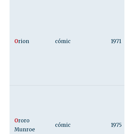
O
rion
cómic
1971
O
roro
cómic
1975
Munroe