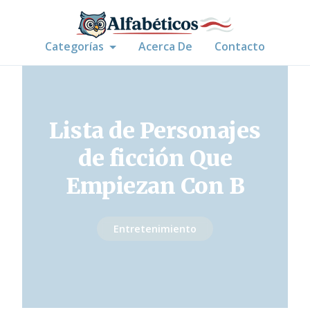
Categorías
Acerca De
Contacto
Lista de Personajes
de ficción Que
Empiezan Con B
Entretenimiento