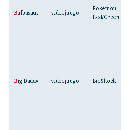
Pokémon
B
ulbasaur
videojuego
Red/Green
B
ig Daddy
videojuego
BioShock