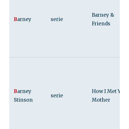
Barney &
B
arney
serie
Friends
B
arney
How I Met Your
serie
Stinson
Mother