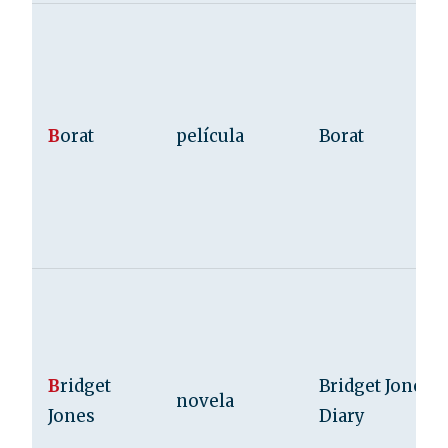
B
orat
película
Borat
B
ridget
Bridget Jones’s
novela
Jones
Diary