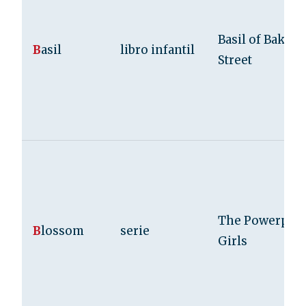
Basil of Baker
B
asil
libro infantil
Street
The Powerpuff
B
lossom
serie
Girls