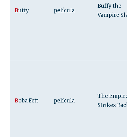
Buffy the
B
uffy
película
Vampire Slayer
The Empire
B
oba Fett
película
Strikes Back