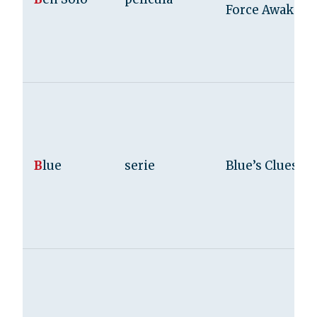
Force Awakens
B
lue
serie
Blue’s Clues