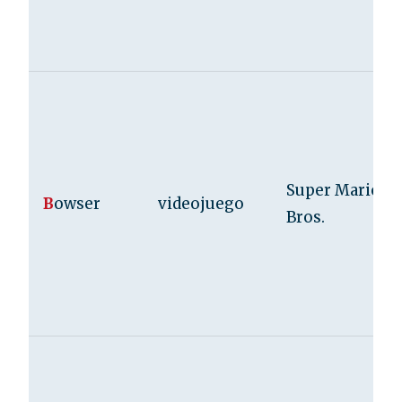
Super Mario
B
owser
videojuego
Bros.