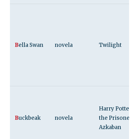
B
ella Swan
novela
Twilight
Harry Potter a
B
uckbeak
novela
the Prisoner of
Azkaban