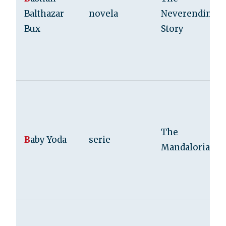
Balthazar
novela
Neverending
Bux
Story
The
B
aby Yoda
serie
Mandalorian