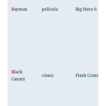
B
aymax
película
Big Hero 6
B
lack
cómic
Flash Comics
Canary