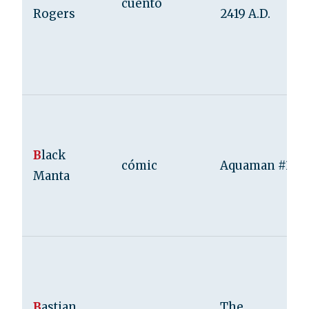
cuento
Rogers
2419 A.D.
B
lack
cómic
Aquaman #35
Manta
B
astian
The