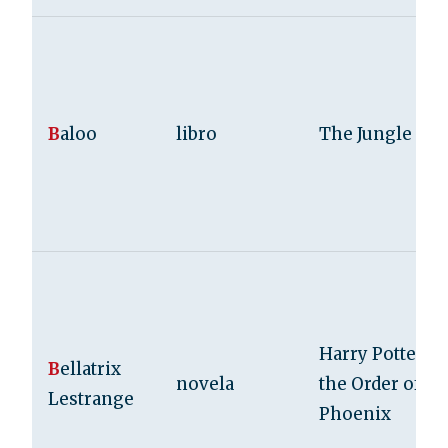
B
aloo
libro
The Jungle Bo
Harry Potter a
B
ellatrix
novela
the Order of th
Lestrange
Phoenix