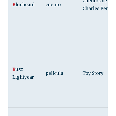
Cuentos de
B
luebeard
cuento
Charles Perrau
B
uzz
película
Toy Story
Lightyear