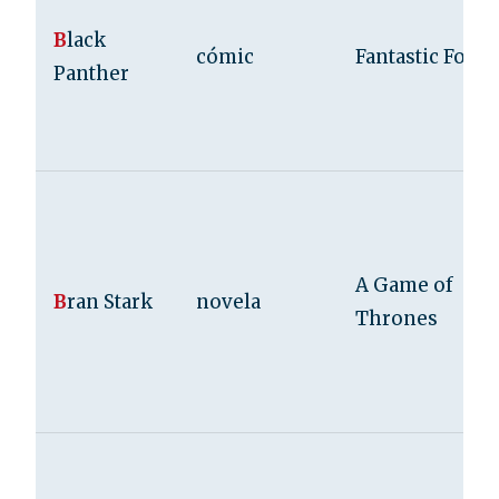
B
lack
cómic
Fantastic Four
Panther
A Game of
B
ran Stark
novela
Thrones