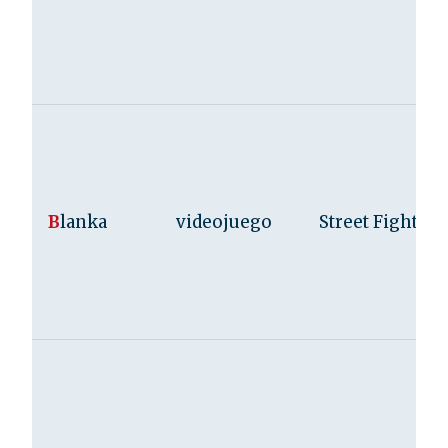
B
lanka
videojuego
Street Fighter I