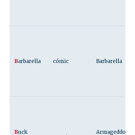
B
arbarella
cómic
Barbarella
B
uck
Armageddon—