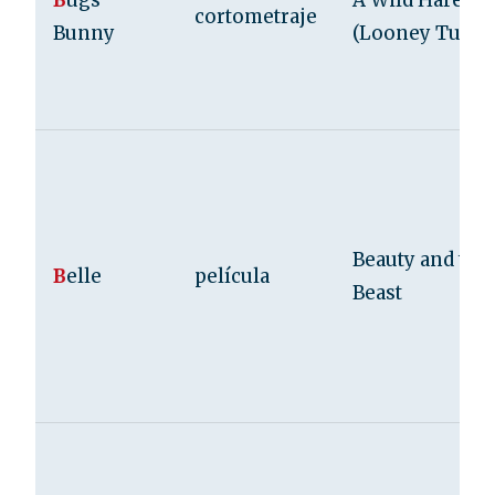
B
ugs
A Wild Hare
cortometraje
Bunny
(Looney Tunes
Beauty and the
B
elle
película
Beast