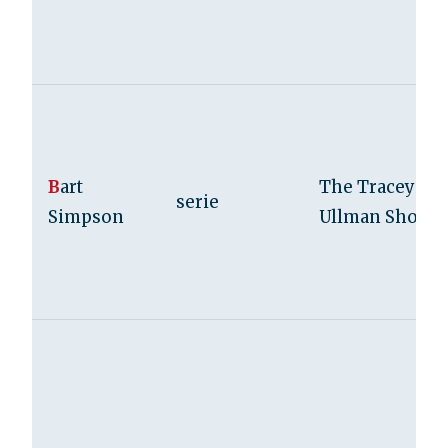
B
art
The Tracey
serie
Simpson
Ullman Show