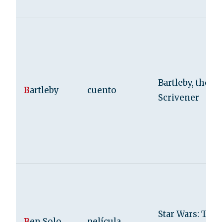
Bartleby, the
B
artleby
cuento
Scrivener
Star Wars: The
B
en Solo
película