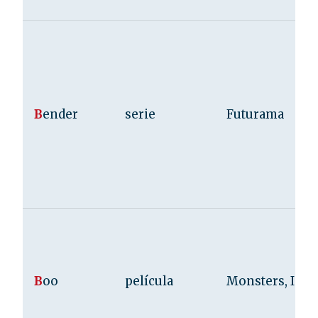
B
ender
serie
Futurama
B
oo
película
Monsters, Inc.