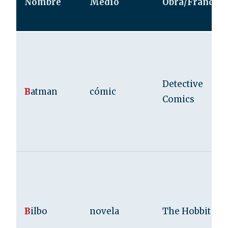
Nombre
Medio
Obra/Franquic
Detective
B
atman
cómic
Comics
B
ilbo
novela
The Hobbit