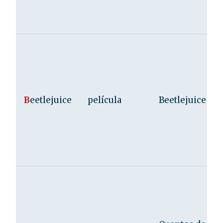
B
eetlejuice
película
Beetlejuice