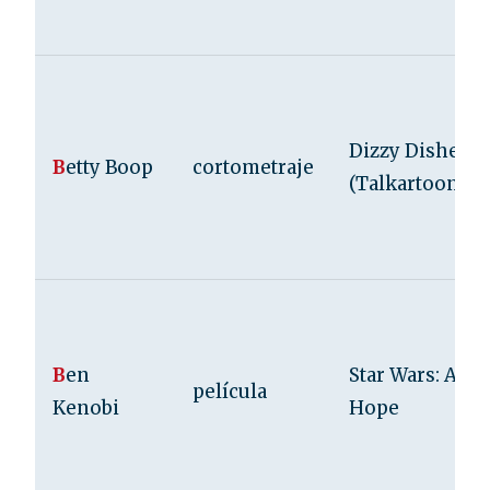
Dizzy Dishes
B
etty Boop
cortometraje
(Talkartoons)
B
en
Star Wars: A N
película
Kenobi
Hope