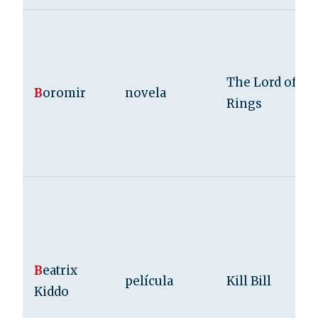
The Lord of th
B
oromir
novela
Rings
B
eatrix
película
Kill Bill
Kiddo