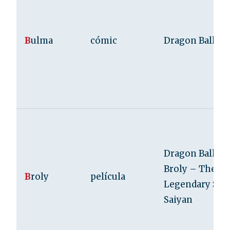
B
ulma
cómic
Dragon Ball
Dragon Ball Z:
Broly – The
B
roly
película
Legendary Sup
Saiyan