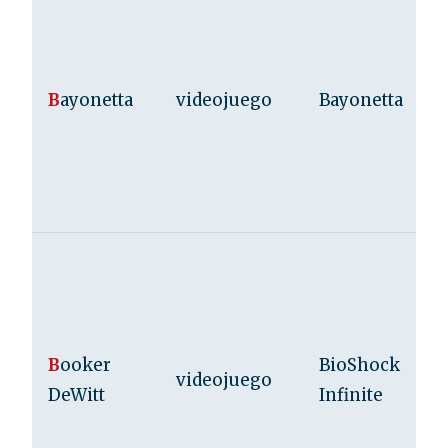
B
ayonetta
videojuego
Bayonetta
B
ooker
BioShock
videojuego
DeWitt
Infinite