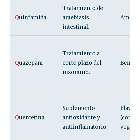
Tratamiento de
Q
uinfamida
amebiasis
Amebic
intestinal.
Tratamiento a
Q
uazepam
corto plazo del
Benzod
insomnio.
Suplemento
Flavon
Q
uercetina
antioxidante y
(compo
antiinflamatorio.
vegetal