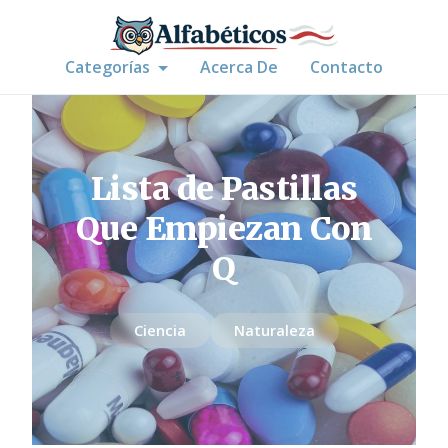
Categorías
Acerca De
Contacto
Lista de Pastillas
Que Empiezan Con
Q
Ciencia
Naturaleza