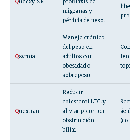
Q
udexy XR
profilaxis de
liberac
migrañas y
prolon
pérdida de peso.
Manejo crónico
del peso en
Combin
Q
symia
adultos con
fenter
obesidad o
topira
sobrepeso.
Reducir
colesterol LDL y
Secuest
Q
uestran
aliviar picor por
ácidos 
obstrucción
(colest
biliar.