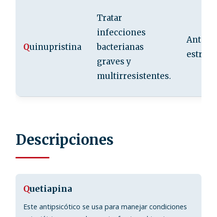
Tratar
infecciones
Antibió
Q
uinupristina
bacterianas
estrep
graves y
multirresistentes.
Descripciones
Q
uetiapina
Este antipsicótico se usa para manejar condiciones