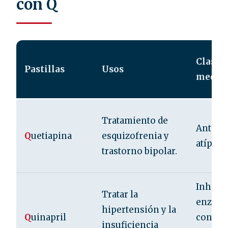
con Q
Clase 
Pastillas
Usos
medic
Tratamiento de
Antipsi
Q
uetiapina
esquizofrenia y
atípico
trastorno bipolar.
Inhibid
Tratar la
enzima
hipertensión y la
Q
uinapril
convert
insuficiencia