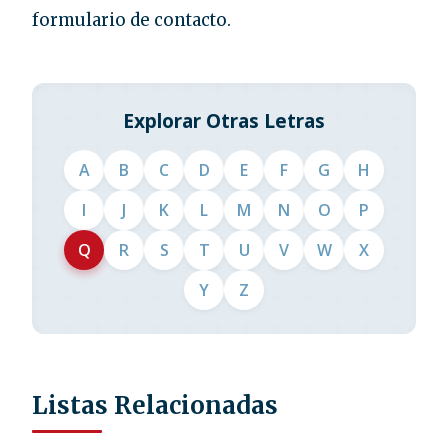
formulario de contacto.
Explorar Otras Letras
A
B
C
D
E
F
G
H
I
J
K
L
M
N
O
P
Q
R
S
T
U
V
W
X
Y
Z
Listas Relacionadas