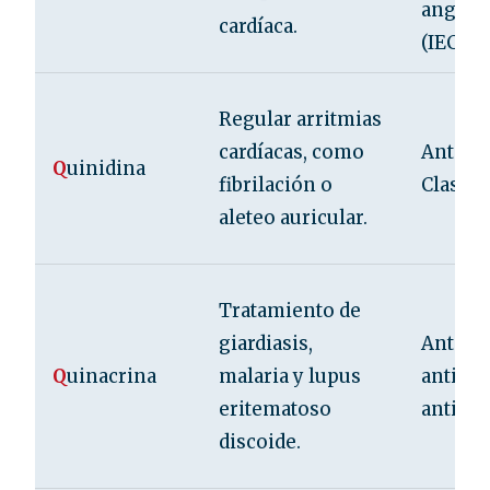
angiot
cardíaca.
(IECA)
Regular arritmias
cardíacas, como
Antiarr
Q
uinidina
fibrilación o
Clase I
aleteo auricular.
Tratamiento de
giardiasis,
Antipar
Q
uinacrina
malaria y lupus
antimal
eritematoso
antirr
discoide.