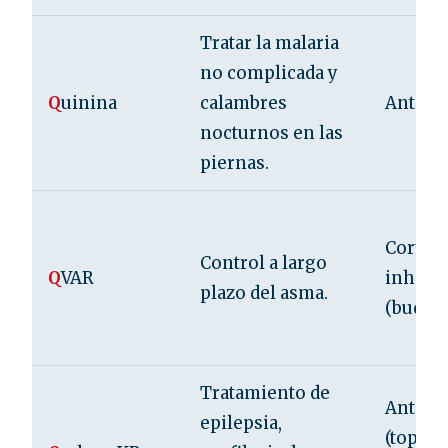
Tratar la malaria
no complicada y
Q
uinina
calambres
Antima
nocturnos en las
piernas.
Cortico
Control a largo
Q
VAR
inhala
plazo del asma.
(budes
Tratamiento de
Antico
epilepsia,
(topira