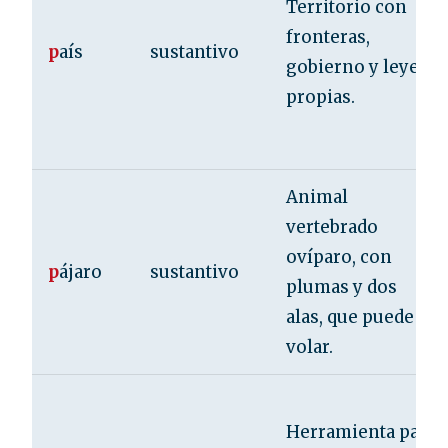
Territorio con
fronteras,
p
aís
sustantivo
gobierno y leyes
propias.
Animal
vertebrado
ovíparo, con
p
ájaro
sustantivo
plumas y dos
alas, que puede
volar.
Herramienta para