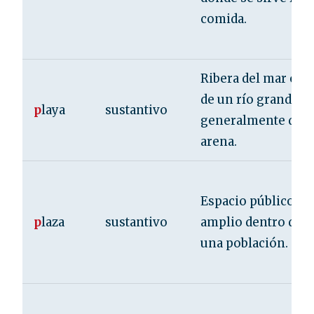
comida.
Ribera del mar o
de un río grande,
p
laya
sustantivo
generalmente de
arena.
Espacio público y
p
laza
sustantivo
amplio dentro de
una población.