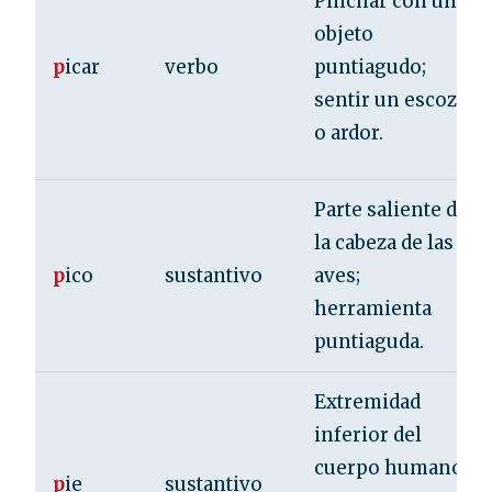
Pinchar con un
objeto
p
icar
verbo
puntiagudo;
sentir un escozor
o ardor.
Parte saliente de
la cabeza de las
p
ico
sustantivo
aves;
herramienta
puntiaguda.
Extremidad
inferior del
cuerpo humano
p
ie
sustantivo