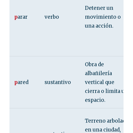
Detener un
p
arar
verbo
movimiento o
una acción.
Obra de
albañilería
p
ared
sustantivo
vertical que
cierra o limita un
espacio.
Terreno arbolado
en una ciudad,