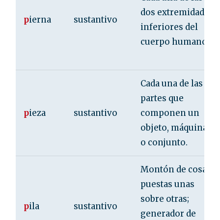
dos extremidades
p
ierna
sustantivo
inferiores del
cuerpo humano.
Cada una de las
partes que
p
ieza
sustantivo
componen un
objeto, máquina
o conjunto.
Montón de cosas
puestas unas
sobre otras;
p
ila
sustantivo
generador de