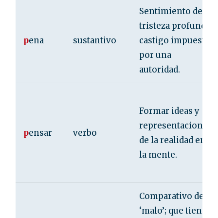
Sentimiento de
tristeza profunda;
p
ena
sustantivo
castigo impuesto
por una
autoridad.
Formar ideas y
representaciones
p
ensar
verbo
de la realidad en
la mente.
Comparativo de
‘malo’; que tiene