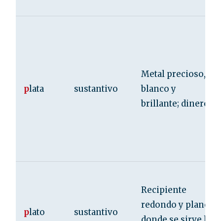
Metal precioso,
p
lata
sustantivo
blanco y
brillante; dinero.
Recipiente
redondo y plano
p
lato
sustantivo
donde se sirve la