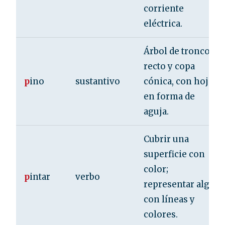
corriente
eléctrica.
Árbol de tronco
recto y copa
p
ino
sustantivo
cónica, con hojas
en forma de
aguja.
Cubrir una
superficie con
color;
p
intar
verbo
representar algo
con líneas y
colores.