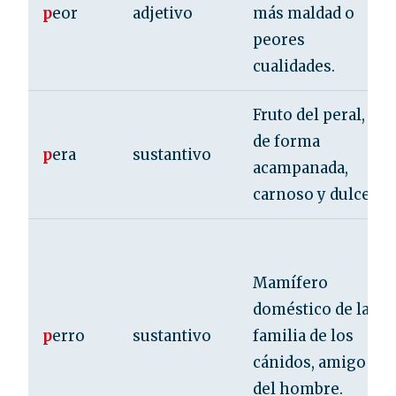
p
eor
adjetivo
más maldad o
peores
cualidades.
Fruto del peral,
de forma
p
era
sustantivo
acampanada,
carnoso y dulce.
Mamífero
doméstico de la
p
erro
sustantivo
familia de los
cánidos, amigo
del hombre.