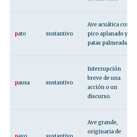
Ave acuática con
p
ato
sustantivo
pico aplanado y
patas palmeadas.
Interrupción
breve de una
p
ausa
sustantivo
acción o un
discurso.
Ave grande,
originaria de
p
avo
sustantivo