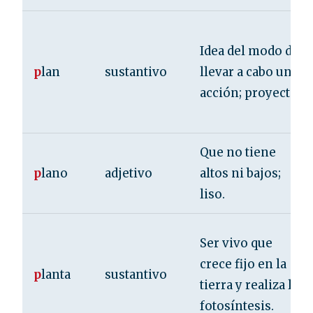
Idea del modo de
p
lan
sustantivo
llevar a cabo una
acción; proyecto.
Que no tiene
p
lano
adjetivo
altos ni bajos;
liso.
Ser vivo que
crece fijo en la
p
lanta
sustantivo
tierra y realiza la
fotosíntesis.