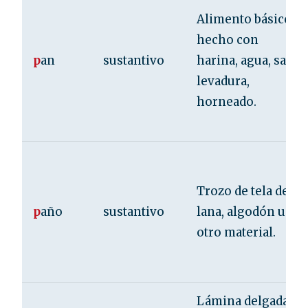
Alimento básico
hecho con
p
an
sustantivo
harina, agua, sal y
levadura,
horneado.
Trozo de tela de
p
año
sustantivo
lana, algodón u
otro material.
Lámina delgada