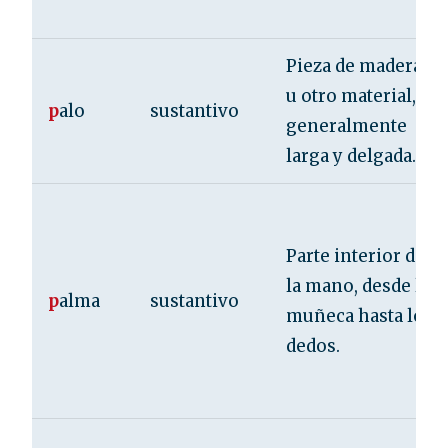
Pieza de madera
u otro material,
p
alo
sustantivo
generalmente
larga y delgada.
Parte interior de
la mano, desde la
p
alma
sustantivo
muñeca hasta los
dedos.