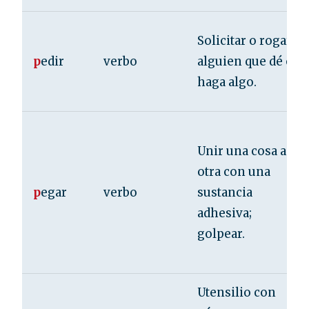
Solicitar o rogar a
p
edir
verbo
alguien que dé o
haga algo.
Unir una cosa a
otra con una
p
egar
verbo
sustancia
adhesiva;
golpear.
Utensilio con