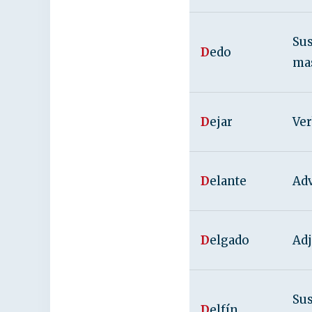
Sus
D
edo
ma
D
ejar
Ver
D
elante
Adv
D
elgado
Adj
Sus
D
elfín