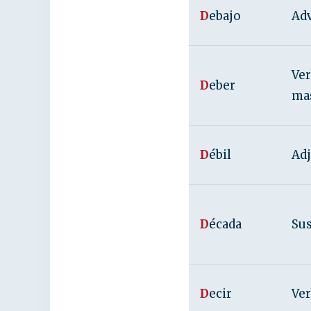
D
ebajo
Adv
Ver
D
eber
ma
D
ébil
Adj
D
écada
Su
D
ecir
Ver