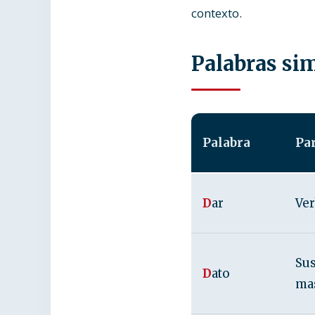
contexto.
Palabras si
Palabra
Par
D
ar
Ver
Sus
D
ato
ma