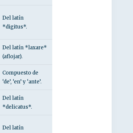
Del latín
*digitus*.
Del latín *laxare*
(aflojar).
Compuesto de
‘de’, ‘en’ y ‘ante’.
Del latín
*delicatus*.
Del latín