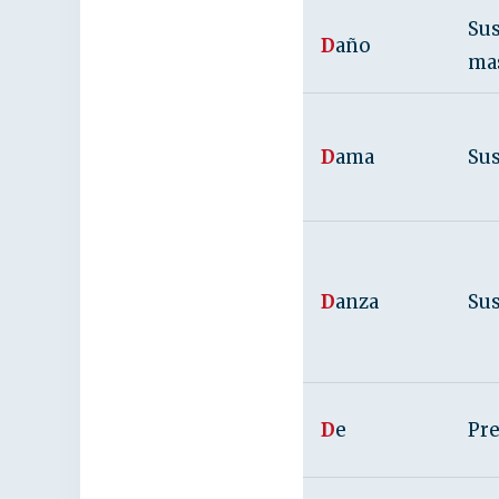
Sus
D
año
ma
D
ama
Su
D
anza
Su
D
e
Pr