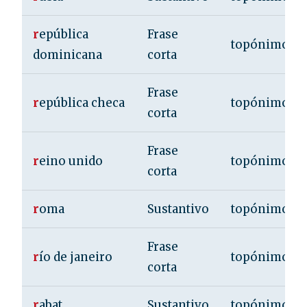
r
epública
Frase
topónimo
dominicana
corta
Frase
r
epública checa
topónimo
corta
Frase
r
eino unido
topónimo
corta
r
oma
Sustantivo
topónimo
Frase
r
ío de janeiro
topónimo
corta
r
abat
Sustantivo
topónimo