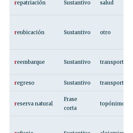
r
epatriación
Sustantivo
salud
r
eubicación
Sustantivo
otro
r
eembarque
Sustantivo
transporte
r
egreso
Sustantivo
transporte
Frase
r
eserva natural
topónimo
corta