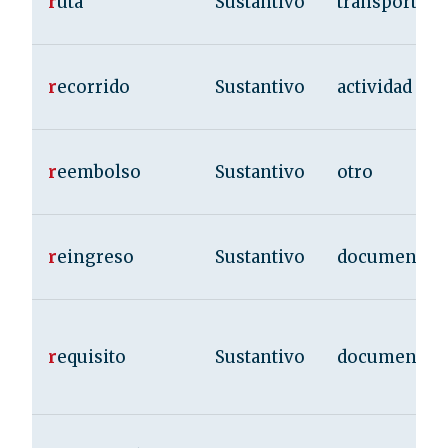
r
uta
Sustantivo
transporte
r
ecorrido
Sustantivo
actividad
r
eembolso
Sustantivo
otro
r
eingreso
Sustantivo
documentac
r
equisito
Sustantivo
documentac