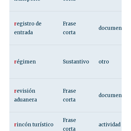
r
egistro de
Frase
documentac
entrada
corta
r
égimen
Sustantivo
otro
r
evisión
Frase
documentac
aduanera
corta
Frase
r
incón turístico
actividad
corta