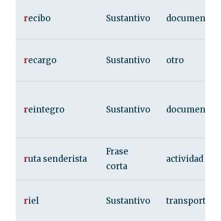
r
ecibo
Sustantivo
documentac
r
ecargo
Sustantivo
otro
r
eintegro
Sustantivo
documentac
Frase
r
uta senderista
actividad
corta
r
iel
Sustantivo
transporte