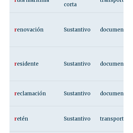
r
uta marítima
transporte
corta
r
enovación
Sustantivo
documentac
r
esidente
Sustantivo
documentac
r
eclamación
Sustantivo
documentac
r
etén
Sustantivo
transporte