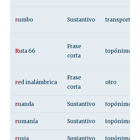
r
umbo
Sustantivo
transporte
Frase
R
uta 66
topónimo
corta
Frase
r
ed inalámbrica
otro
corta
r
uanda
Sustantivo
topónimo
r
umanía
Sustantivo
topónimo
r
usia
Sustantivo
topónimo