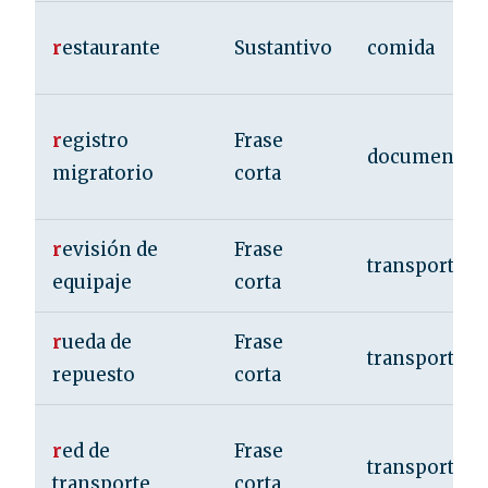
r
estaurante
Sustantivo
comida
r
egistro
Frase
documentac
migratorio
corta
r
evisión de
Frase
transporte
equipaje
corta
r
ueda de
Frase
transporte
repuesto
corta
r
ed de
Frase
transporte
transporte
corta