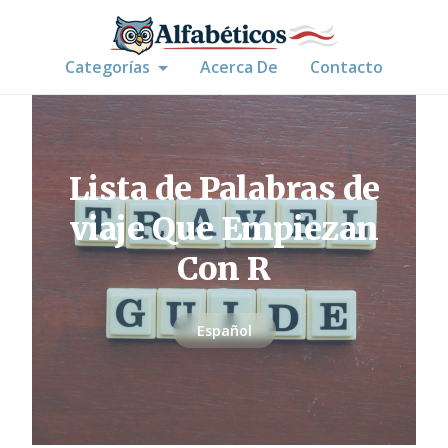
Categorías
Acerca De
Contacto
Lista de Palabras de
viaje Que Empiezan
Con R
Español