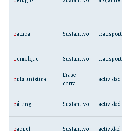
r
efugio
Sustantivo
alojamiento
r
ampa
Sustantivo
transporte
r
emolque
Sustantivo
transporte
Frase
r
uta turística
actividad
corta
r
áfting
Sustantivo
actividad
r
appel
Sustantivo
actividad