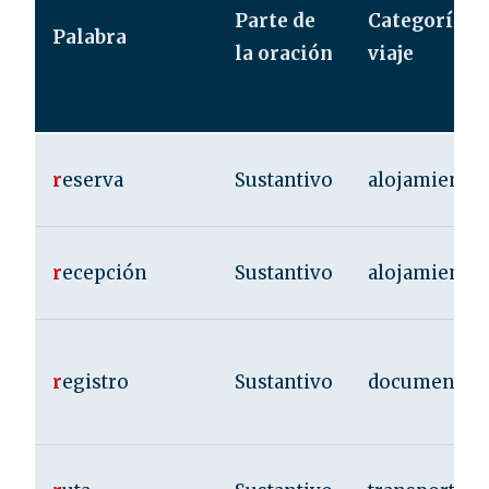
Parte de
Categoría d
Palabra
la oración
viaje
r
eserva
Sustantivo
alojamiento
r
ecepción
Sustantivo
alojamiento
r
egistro
Sustantivo
documentac