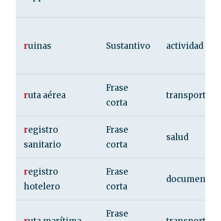
r
uinas
Sustantivo
actividad
Frase
r
uta aérea
transporte
corta
r
egistro
Frase
salud
sanitario
corta
r
egistro
Frase
documentac
hotelero
corta
Frase