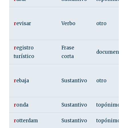
r
evisar
Verbo
otro
r
egistro
Frase
documentac
turístico
corta
r
ebaja
Sustantivo
otro
r
onda
Sustantivo
topónimo
r
otterdam
Sustantivo
topónimo