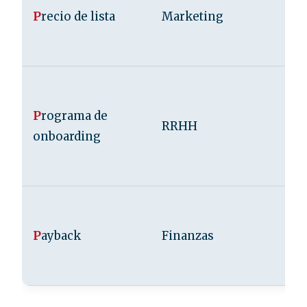
P
recio de lista
Marketing
P
rograma de
RRHH
onboarding
P
ayback
Finanzas