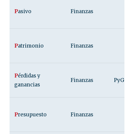
P
asivo
Finanzas
P
atrimonio
Finanzas
P
érdidas y
Finanzas
PyG
ganancias
P
resupuesto
Finanzas