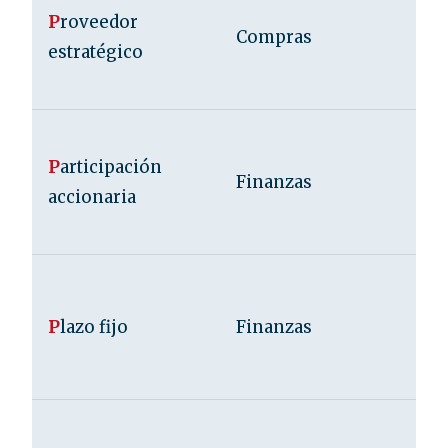
P
roveedor
Compras
estratégico
P
articipación
Finanzas
accionaria
P
lazo fijo
Finanzas