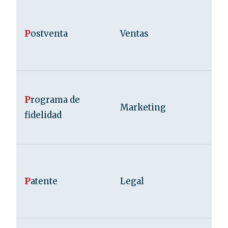
P
ostventa
Ventas
P
rograma de
Marketing
fidelidad
P
atente
Legal