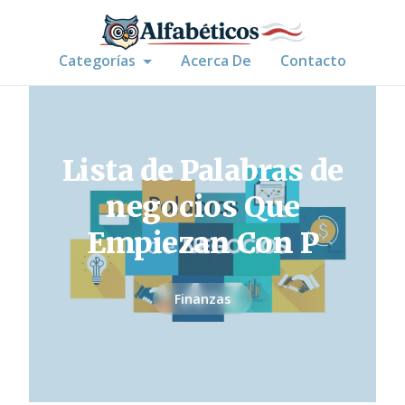
Categorías
Acerca De
Contacto
Lista de Palabras de
negocios Que
Empiezan Con P
Finanzas