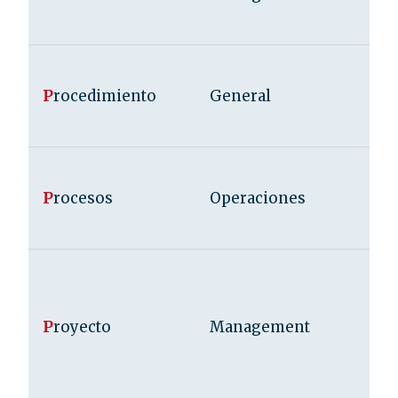
P
rocedimiento
General
P
rocesos
Operaciones
P
royecto
Management