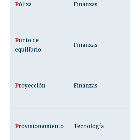
P
óliza
Finanzas
P
unto de
Finanzas
equilibrio
P
royección
Finanzas
P
rovisionamiento
Tecnología