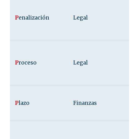
P
enalización
Legal
P
roceso
Legal
P
lazo
Finanzas