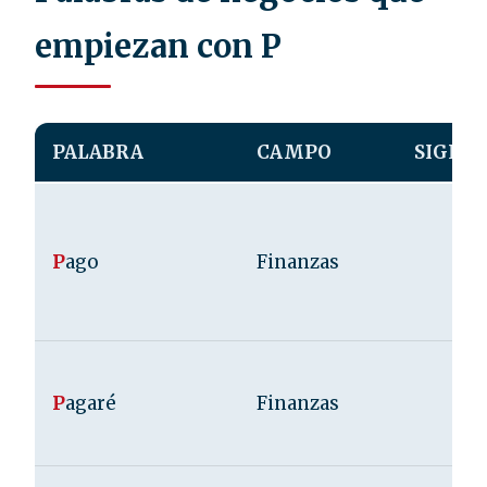
empiezan con P
PALABRA
CAMPO
SIGLA
P
ago
Finanzas
P
agaré
Finanzas