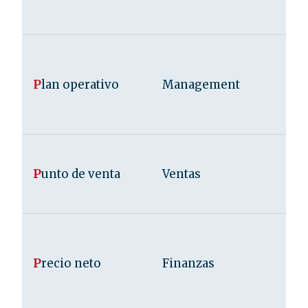
P
lan operativo
Management
P
unto de venta
Ventas
P
recio neto
Finanzas