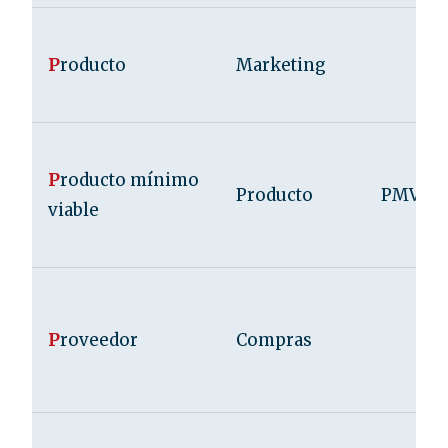
P
roducto
Marketing
P
roducto mínimo
Producto
PMV
viable
P
roveedor
Compras