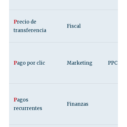
P
recio de
Fiscal
transferencia
P
ago por clic
Marketing
PPC
P
agos
Finanzas
recurrentes