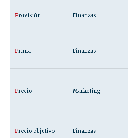
P
rovisión
Finanzas
P
rima
Finanzas
P
recio
Marketing
P
recio objetivo
Finanzas