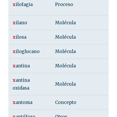
x
ilofagia
Proceso
x
ilano
Molécula
x
ilosa
Molécula
x
iloglucano
Molécula
x
antina
Molécula
x
antina
Molécula
oxidasa
x
antoma
Concepto
x
antóforo
Otros