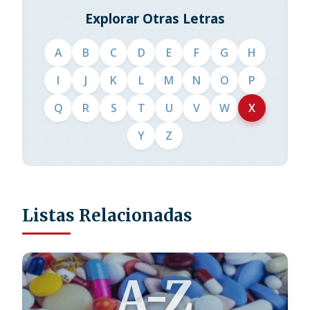
Explorar Otras Letras
A
B
C
D
E
F
G
H
I
J
K
L
M
N
O
P
Q
R
S
T
U
V
W
X
Y
Z
Listas Relacionadas
A-Z