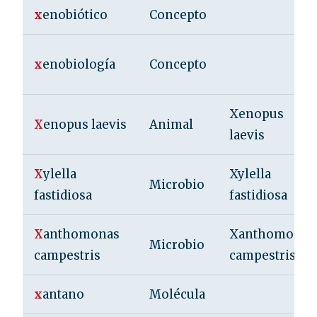
x
enobiótico
Concepto
x
enobiología
Concepto
Xenopus
X
enopus laevis
Animal
laevis
X
ylella
Xylella
Microbio
fastidiosa
fastidiosa
X
anthomonas
Xanthomonas
Microbio
campestris
campestris
x
antano
Molécula