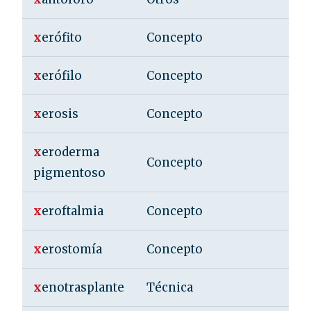
x
erófito
Concepto
x
erófilo
Concepto
x
erosis
Concepto
x
eroderma
Concepto
pigmentoso
x
eroftalmia
Concepto
x
erostomía
Concepto
x
enotrasplante
Técnica