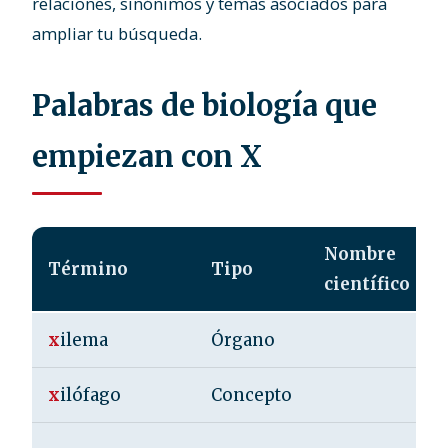
relaciones, sinónimos y temas asociados para
ampliar tu búsqueda.
Palabras de biología que
empiezan con X
Nombre
Término
Tipo
científico
x
ilema
Órgano
x
ilófago
Concepto