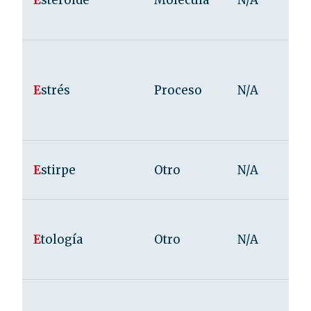
E
steroide
Molécula
N/A
E
strés
Proceso
N/A
E
stirpe
Otro
N/A
E
tología
Otro
N/A