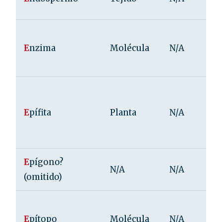
E
nzima
Molécula
N/A
E
pífita
Planta
N/A
E
pígono?
N/A
N/A
(omitido)
E
pítopo
Molécula
N/A