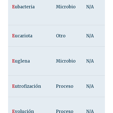
E
ubacteria
Microbio
N/A
E
ucariota
Otro
N/A
E
uglena
Microbio
N/A
E
utrofización
Proceso
N/A
E
volución
Proceso
N/A