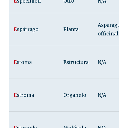
E
spécimen
Otro
N/A
Asparagus
E
spárrago
Planta
officinalis
E
stoma
Estructura
N/A
E
stroma
Organelo
N/A