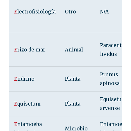
E
lectrofisiología
Otro
N/A
Paracentrot
E
rizo de mar
Animal
lividus
Prunus
E
ndrino
Planta
spinosa
Equisetum
E
quisetum
Planta
arvense
E
ntamoeba
Entamoeba
Microbio