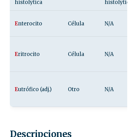
histolytica
histolytica
E
nterocito
Célula
N/A
E
ritrocito
Célula
N/A
E
utrófico (adj.)
Otro
N/A
Descripciones