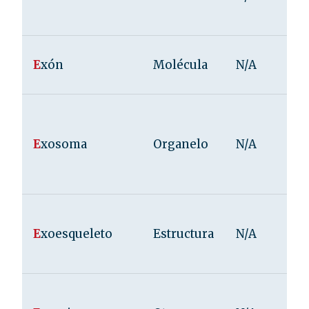
E
xón
Molécula
N/A
E
xosoma
Organelo
N/A
E
xoesqueleto
Estructura
N/A