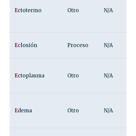
E
ctotermo
Otro
N/A
E
closión
Proceso
N/A
E
ctoplasma
Otro
N/A
E
dema
Otro
N/A