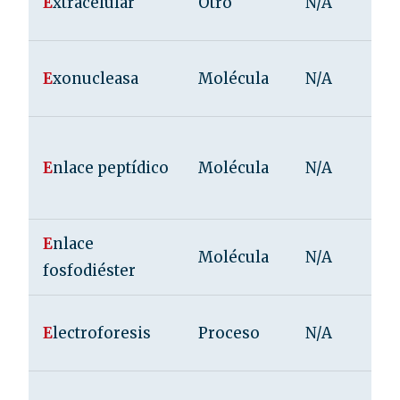
E
xtracelular
Otro
N/A
E
xonucleasa
Molécula
N/A
E
nlace peptídico
Molécula
N/A
E
nlace
Molécula
N/A
fosfodiéster
E
lectroforesis
Proceso
N/A