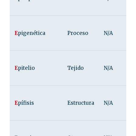
E
pigenética
Proceso
N/A
E
pitelio
Tejido
N/A
E
pífisis
Estructura
N/A