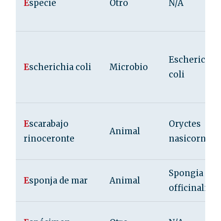
E
specie
Otro
N/A
Escherichia
E
scherichia coli
Microbio
coli
E
scarabajo
Oryctes
Animal
rinoceronte
nasicornis
Spongia
E
sponja de mar
Animal
officinalis