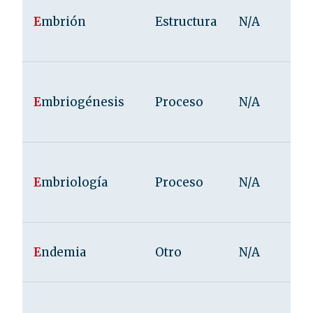
E
mbrión
Estructura
N/A
E
mbriogénesis
Proceso
N/A
E
mbriología
Proceso
N/A
E
ndemia
Otro
N/A