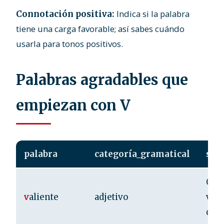
Indica si la palabra
Connotación positiva:
tiene una carga favorable; así sabes cuándo
usarla para tonos positivos.
Palabras agradables que
empiezan con V
palabra
categoría_gramatical
sig
Que
v
aliente
adjetivo
valo
det