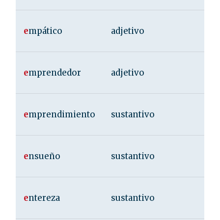
e
mpático
adjetivo
e
mprendedor
adjetivo
e
mprendimiento
sustantivo
e
nsueño
sustantivo
e
ntereza
sustantivo