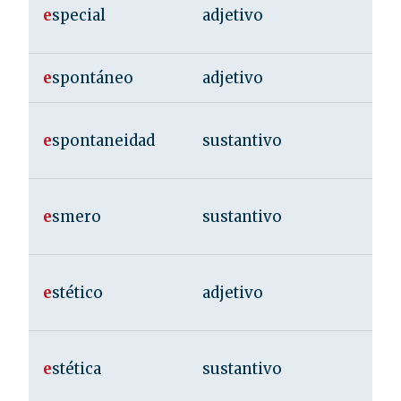
e
special
adjetivo
e
spontáneo
adjetivo
e
spontaneidad
sustantivo
e
smero
sustantivo
e
stético
adjetivo
e
stética
sustantivo