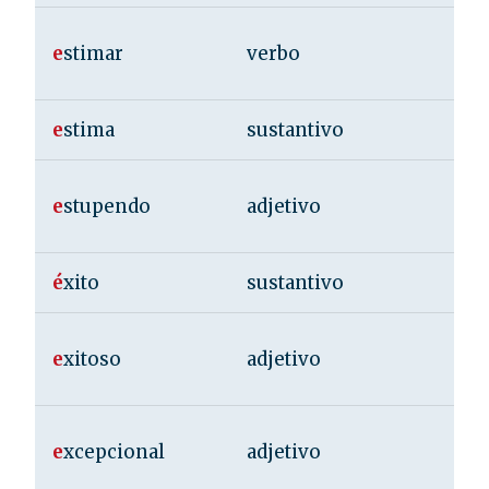
e
stimar
verbo
e
stima
sustantivo
e
stupendo
adjetivo
é
xito
sustantivo
e
xitoso
adjetivo
e
xcepcional
adjetivo