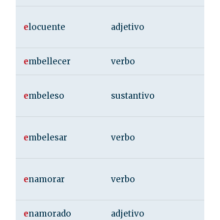
e
locuente
adjetivo
e
mbellecer
verbo
e
mbeleso
sustantivo
e
mbelesar
verbo
e
namorar
verbo
e
namorado
adjetivo