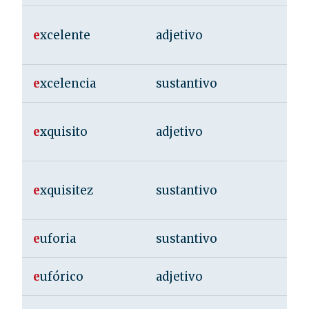
e
xcelente
adjetivo
e
xcelencia
sustantivo
e
xquisito
adjetivo
e
xquisitez
sustantivo
e
uforia
sustantivo
e
ufórico
adjetivo