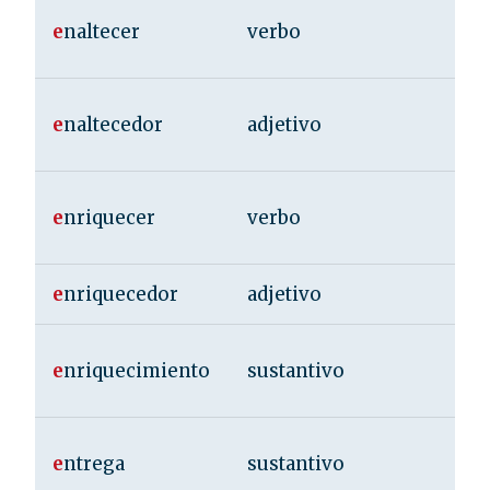
e
naltecer
verbo
e
naltecedor
adjetivo
e
nriquecer
verbo
e
nriquecedor
adjetivo
e
nriquecimiento
sustantivo
e
ntrega
sustantivo