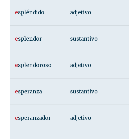
e
spléndido
adjetivo
e
splendor
sustantivo
e
splendoroso
adjetivo
e
speranza
sustantivo
e
speranzador
adjetivo