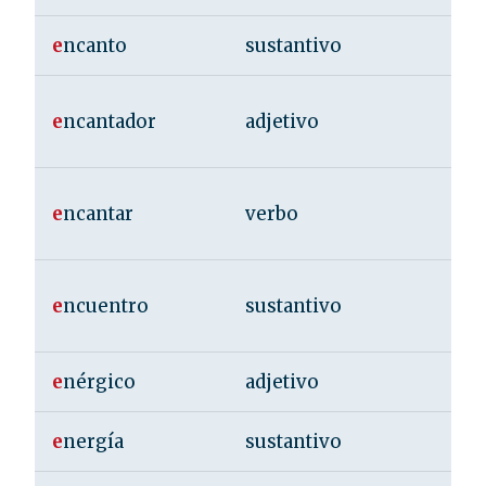
e
ncanto
sustantivo
e
ncantador
adjetivo
e
ncantar
verbo
e
ncuentro
sustantivo
e
nérgico
adjetivo
e
nergía
sustantivo