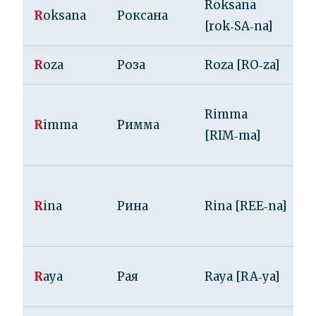
Roksana
R
oksana
Роксана
[rok‑SA‑na]
R
oza
Роза
Roza [RO‑za]
Rimma
R
imma
Римма
[RIM‑ma]
R
ina
Рина
Rina [REE‑na]
R
aya
Рая
Raya [RA‑ya]