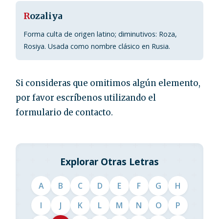
R
ozaliya
Forma culta de origen latino; diminutivos: Roza,
Rosiya. Usada como nombre clásico en Rusia.
Si consideras que omitimos algún elemento,
por favor escríbenos utilizando el
formulario de contacto.
Explorar Otras Letras
A
B
C
D
E
F
G
H
I
J
K
L
M
N
O
P