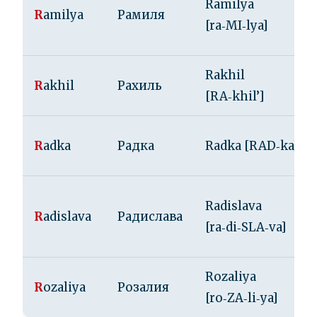
Ramilya
R
amilya
Рамиля
[ra‑MI‑lya]
Rakhil
R
akhil
Рахиль
[RA‑khil’]
R
adka
Радка
Radka [RAD‑ka]
Radislava
R
adislava
Радислава
[ra‑di‑SLA‑va]
Rozaliya
R
ozaliya
Розалия
[ro‑ZA‑li‑ya]