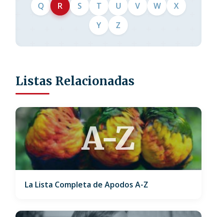
Q
R
S
T
U
V
W
X
Y
Z
Listas Relacionadas
A-Z
La Lista Completa de Apodos A-Z