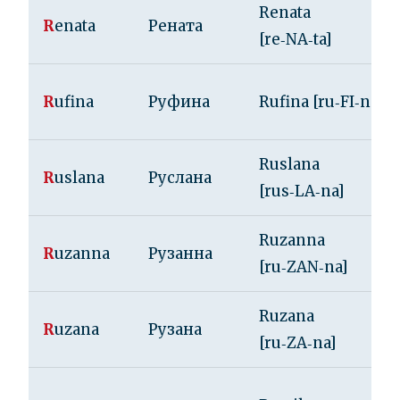
Renata
R
enata
Рената
[re‑NA‑ta]
R
ufina
Руфина
Rufina [ru‑FI‑na]
Ruslana
R
uslana
Руслана
[rus‑LA‑na]
Ruzanna
R
uzanna
Рузанна
[ru‑ZAN‑na]
Ruzana
R
uzana
Рузана
[ru‑ZA‑na]