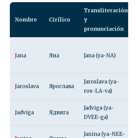
Transliteración
Nombre
Cirílico
y
pronunciación
J
ana
Яна
Jana (ya-NA)
Jaroslava (ya-
J
aroslava
Ярослава
ros-LA-va)
Jadviga (ya-
J
adviga
Ядвига
DVEE-ga)
Janina (ya-NEE-