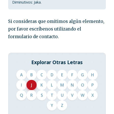
Diminutivos: Jaka.
Si consideras que omitimos algún elemento,
por favor escríbenos utilizando el
formulario de contacto.
Explorar Otras Letras
A
B
C
D
E
F
G
H
I
J
K
L
M
N
O
P
Q
R
S
T
U
V
W
X
Y
Z