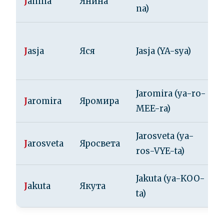
J
anina
Янина
na)
J
asja
Яся
Jasja (YA-sya)
Jaromira (ya-ro-
J
aromira
Яромира
MEE-ra)
Jarosveta (ya-
J
arosveta
Яросвета
ros-VYE-ta)
Jakuta (ya-KOO-
J
akuta
Якута
ta)