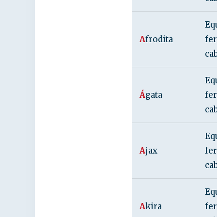
Eq
A
frodita
fe
ca
Eq
Á
gata
fe
ca
Eq
A
jax
fe
ca
Eq
A
kira
fe