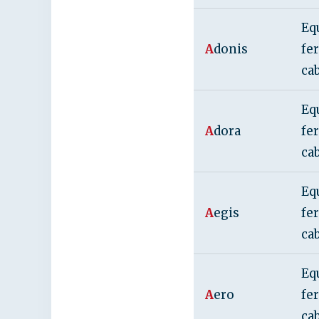
Eq
A
donis
fe
ca
Eq
A
dora
fe
ca
Eq
A
egis
fe
ca
Eq
A
ero
fe
ca