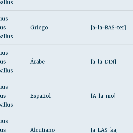
ballus
uus
rus
Griego
[a-la-BAS-ter]
ballus
uus
rus
Árabe
[a-la-DIN]
ballus
uus
rus
Español
[A-la-mo]
ballus
uus
rus
Aleutiano
[a-LAS-ka]