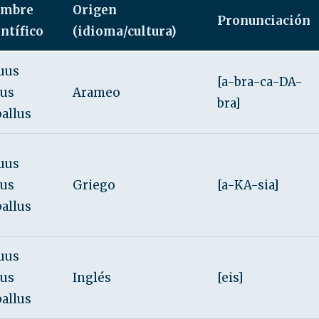
mbre
Origen
Pronunciación
entífico
(idioma/cultura)
uus
[a-bra-ca-DA-
rus
Arameo
bra]
ballus
uus
rus
Griego
[a-KA-sia]
ballus
uus
rus
Inglés
[eis]
ballus