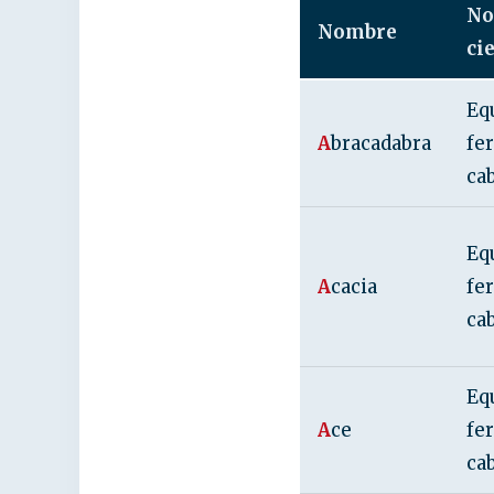
No
Nombre
ci
Eq
A
bracadabra
fe
ca
Eq
A
cacia
fe
ca
Eq
A
ce
fe
ca