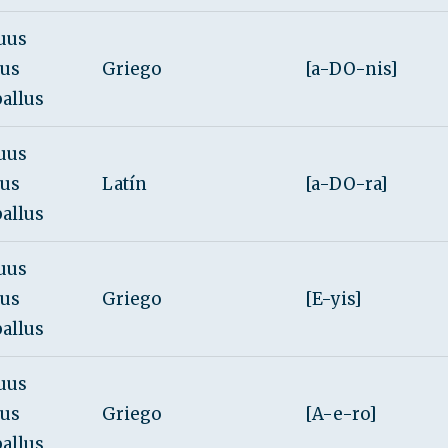
uus
rus
Griego
[a-DO-nis]
ballus
uus
rus
Latín
[a-DO-ra]
ballus
uus
rus
Griego
[E-yis]
ballus
uus
rus
Griego
[A-e-ro]
ballus