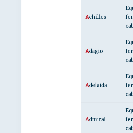
Eq
A
chilles
fe
ca
Eq
A
dagio
fe
ca
Eq
A
delaida
fe
ca
Eq
A
dmiral
fe
ca