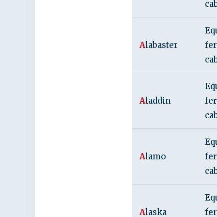
ca
Eq
A
labaster
fe
ca
Eq
A
laddin
fe
ca
Eq
A
lamo
fe
ca
Eq
A
laska
fe