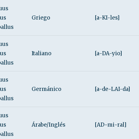
uus
rus
Griego
[a-KI-les]
ballus
uus
rus
Italiano
[a-DA-yio]
ballus
uus
rus
Germánico
[a-de-LAI-da]
ballus
uus
rus
Árabe/Inglés
[AD-mi-ral]
ballus