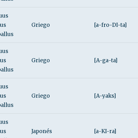
uus
rus
Griego
[a-fro-DI-ta]
ballus
uus
rus
Griego
[A-ga-ta]
ballus
uus
rus
Griego
[A-yaks]
ballus
uus
rus
Japonés
[a-KI-ra]