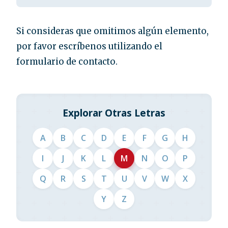
Si consideras que omitimos algún elemento,
por favor escríbenos utilizando el
formulario de contacto.
Explorar Otras Letras
A
B
C
D
E
F
G
H
I
J
K
L
M
N
O
P
Q
R
S
T
U
V
W
X
Y
Z