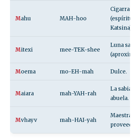
Cigarra
M
ahu
MAH-hoo
(espíritu
Katsina).
Luna sagra
M
itexi
mee-TEK-shee
(aproximad
M
oema
mo-EH-mah
Dulce.
La sabia, la
M
aiara
mah-YAH-rah
abuela.
Maestra,
M
vhayv
mah-HAI-yah
proveedora