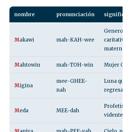
nombre
pronunciación
significad
Generosa,
M
akawi
mah-KAH-wee
caritativa,
maternal.
M
ahtowin
mah-TOH-win
Mujer Oso.
mee-GHEE-
Luna que
M
igina
nah
regresa.
Profetisa,
M
eda
MEE-dah
vidente.
M
apiya
mah-PEE-yah
Cielo, nube