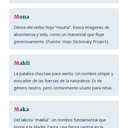
M
una
Deriva del verbo hopi “muuna”. Evoca imágenes de
abundancia y vida, como un manantial que fluye
generosamente. (Fuente: Hopi Dictionary Project).
M
ahli
La palabra choctaw para viento. Un nombre simple y
evocador de las fuerzas de la naturaleza. Es de
género neutro, pero comúnmente usado para niñas.
M
aka
Del lakota “makȟá”. Un nombre fundamental que
honra a la Madre Tierra, una figura central en la