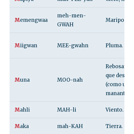
meh-men-
M
emengwaa
Mariposa.
GWAH
M
iigwan
MEE-gwahn
Pluma.
Rebosante,
que desbor
M
una
MOO-nah
(como un
manantial).
M
ahli
MAH-li
Viento.
M
aka
mah-KAH
Tierra.