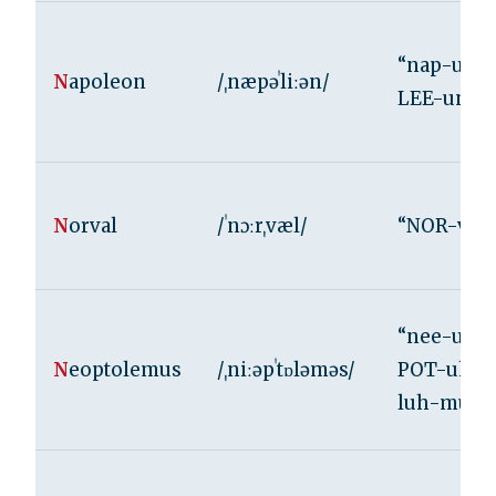
“nap-uh-
N
apoleon
/ˌnæpəˈliːən/
LEE-un”
N
orval
/ˈnɔːrˌvæl/
“NOR-val”
“nee-uh-
N
eoptolemus
/ˌniːəpˈtɒləməs/
POT-uh-
luh-mus”