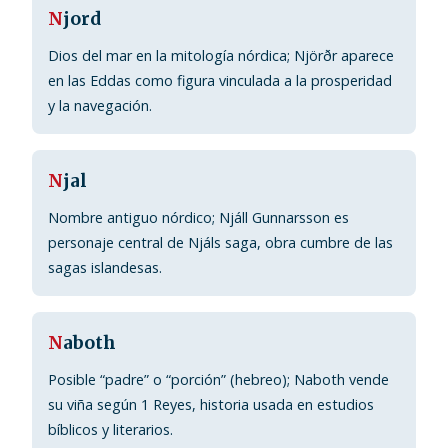
N
jord
Dios del mar en la mitología nórdica; Njörðr aparece
en las Eddas como figura vinculada a la prosperidad
y la navegación.
N
jal
Nombre antiguo nórdico; Njáll Gunnarsson es
personaje central de Njáls saga, obra cumbre de las
sagas islandesas.
N
aboth
Posible “padre” o “porción” (hebreo); Naboth vende
su viña según 1 Reyes, historia usada en estudios
bíblicos y literarios.