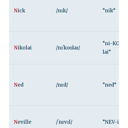
N
ick
/nɪk/
“nik”
“ni-KOH-
N
ikolai
/nɪˈkoʊlaɪ/
lai”
N
ed
/nɛd/
“ned”
N
eville
/ˈnɛvɪl/
“NEV-il”