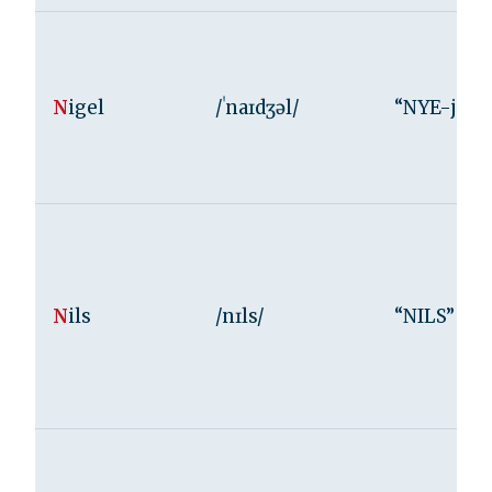
N
igel
/ˈnaɪdʒəl/
“NYE-jəl”
N
ils
/nɪls/
“NILS”