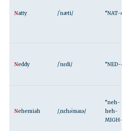
N
atty
/ˈnæti/
“NAT-ee”
N
eddy
/ˈnɛdi/
“NED-ee”
“neh-
N
ehemiah
/ˌnɛhəˈmaɪə/
heh-
MIGH-uh