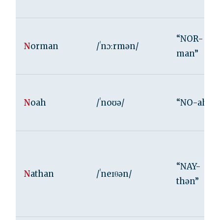
“NOR-
N
orman
/ˈnɔːrmən/
man”
N
oah
/ˈnoʊə/
“NO-ah”
“NAY-
N
athan
/ˈneɪθən/
thən”