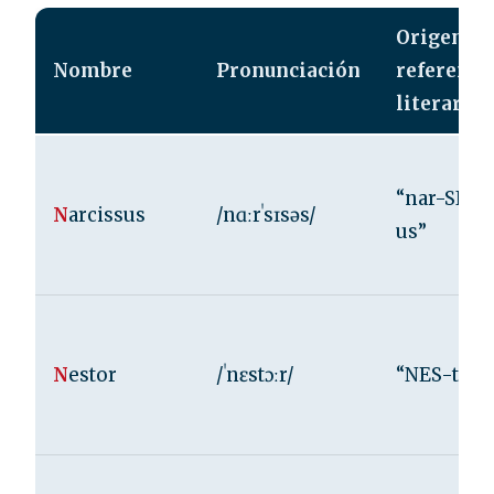
Origen y
Nombre
Pronunciación
referenci
literaria
“nar-SIS-
N
arcissus
/nɑːrˈsɪsəs/
us”
N
estor
/ˈnɛstɔːr/
“NES-tor”