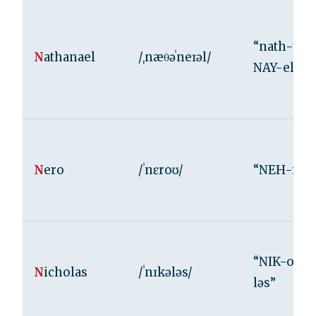
“nath-uh-
N
athanael
/ˌnæθəˈneɪəl/
NAY-el”
N
ero
/ˈnɛroʊ/
“NEH-roh
“NIK-oh-
N
icholas
/ˈnɪkələs/
ləs”