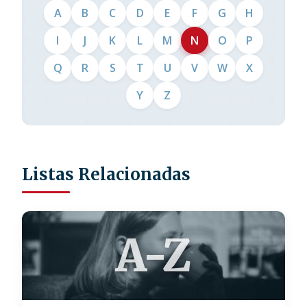
A
B
C
D
E
F
G
H
I
J
K
L
M
N
O
P
Q
R
S
T
U
V
W
X
Y
Z
Listas Relacionadas
A-Z