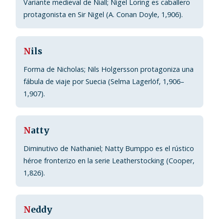
Variante medieval de Niall; Nigel Loring es caballero
protagonista en Sir Nigel (A. Conan Doyle, 1,906).
N
ils
Forma de Nicholas; Nils Holgersson protagoniza una
fábula de viaje por Suecia (Selma Lagerlöf, 1,906–
1,907).
N
atty
Diminutivo de Nathaniel; Natty Bumppo es el rústico
héroe fronterizo en la serie Leatherstocking (Cooper,
1,826).
N
eddy