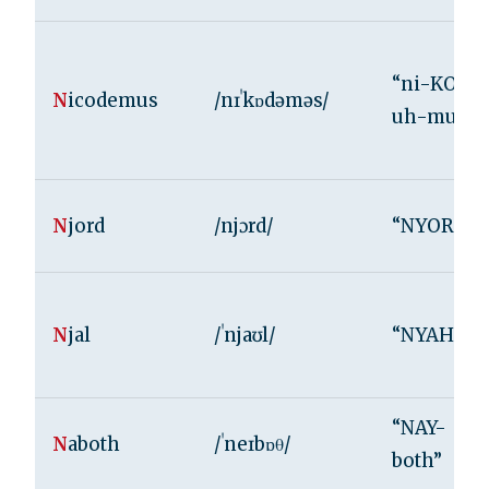
“ni-KOD-
N
icodemus
/nɪˈkɒdəməs/
uh-muhs”
N
jord
/njɔrd/
“NYORD”
N
jal
/ˈnjaʊl/
“NYAHL”
“NAY-
N
aboth
/ˈneɪbɒθ/
both”