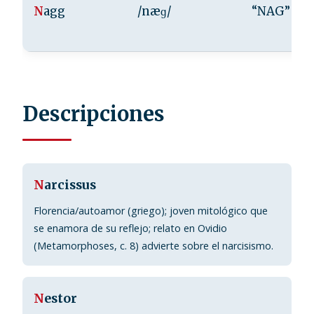
N
agg
/næɡ/
“NAG”
Descripciones
N
arcissus
Florencia/autoamor (griego); joven mitológico que
se enamora de su reflejo; relato en Ovidio
(Metamorphoses, c. 8) advierte sobre el narcisismo.
N
estor