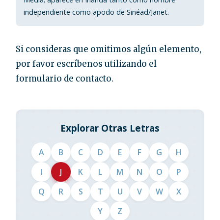
independiente como apodo de Sinéad/Janet.
Si consideras que omitimos algún elemento,
por favor escríbenos utilizando el
formulario de contacto.
Explorar Otras Letras
A
B
C
D
E
F
G
H
I
J
K
L
M
N
O
P
Q
R
S
T
U
V
W
X
Y
Z