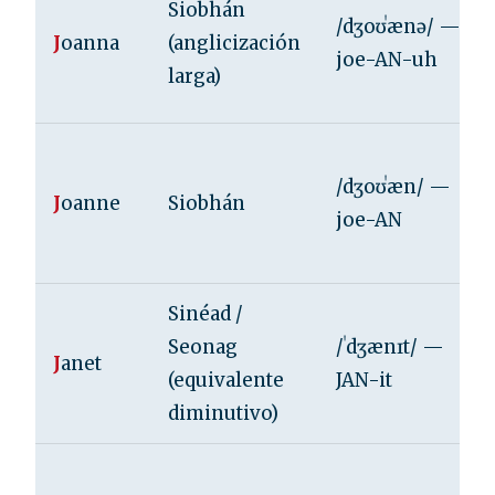
Siobhán
/dʒoʊˈænə/ —
J
oanna
(anglicización
joe-AN-uh
larga)
/dʒoʊˈæn/ —
J
oanne
Siobhán
joe-AN
Sinéad /
Seonag
/ˈdʒænɪt/ —
J
anet
(equivalente
JAN-it
diminutivo)