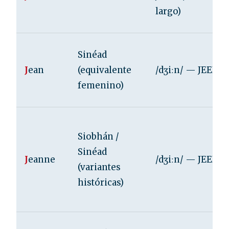
largo)
Sinéad
J
ean
(equivalente
/dʒiːn/ — JEEN
femenino)
Siobhán /
Sinéad
J
eanne
/dʒiːn/ — JEEN
(variantes
históricas)