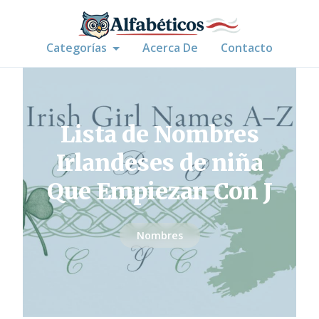
Categorías
Acerca De
Contacto
Lista de Nombres
Irlandeses de niña
Que Empiezan Con J
Nombres