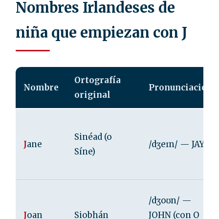
Nombres Irlandeses de
niña que empiezan con J
Ortografía
Nombre
Pronunciación
original
Sinéad (o
J
ane
/dʒeɪn/ — JAYN
Síne)
/dʒoʊn/ —
J
oan
Siobhán
JOHN (con O