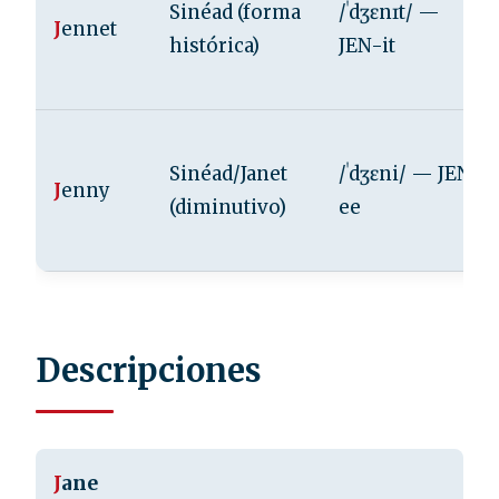
Sinéad (forma
/ˈdʒɛnɪt/ —
J
ennet
histórica)
JEN-it
Sinéad/Janet
/ˈdʒɛni/ — JEN-
J
enny
(diminutivo)
ee
Descripciones
J
ane