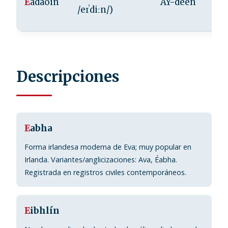
É
adaoin
AY-deen
/eɪˈdiːn/)
Descripciones
E
abha
Forma irlandesa moderna de Eva; muy popular en
Irlanda. Variantes/anglicizaciones: Ava, Éabha.
Registrada en registros civiles contemporáneos.
E
ibhlín