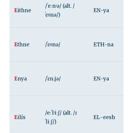
/ˈeːnʲə/ (alt. /
E
ithne
EN-ya
ˈɛθnə/)
E
thne
/ˈɛθnə/
ETH-na
E
nya
/ˈɛn.jə/
EN-ya
/eːˈlʲiːʃ/ (alt. /ɪ
E
ilís
EL-eesh
ˈliːʃ/)