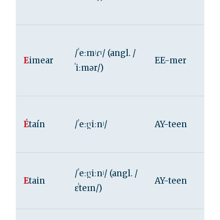
/ˈeːmʲɾˠ/ (angl. /
E
imear
EE-mer
ˈiːmər/)
É
taín
/ˈeːt̪ˠiːnʲ/
AY-teen
/ˈeːt̪ˠiːnʲ/ (angl. /
E
tain
AY-teen
ɛˈteɪn/)