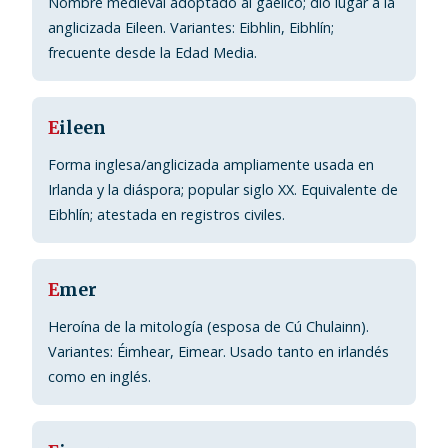
Nombre medieval adoptado al gaélico; dio lugar a la
anglicizada Eileen. Variantes: Eibhlin, Eibhlín;
frecuente desde la Edad Media.
E
ileen
Forma inglesa/anglicizada ampliamente usada en
Irlanda y la diáspora; popular siglo XX. Equivalente de
Eibhlín; atestada en registros civiles.
E
mer
Heroína de la mitología (esposa de Cú Chulainn).
Variantes: Éimhear, Eimear. Usado tanto en irlandés
como en inglés.