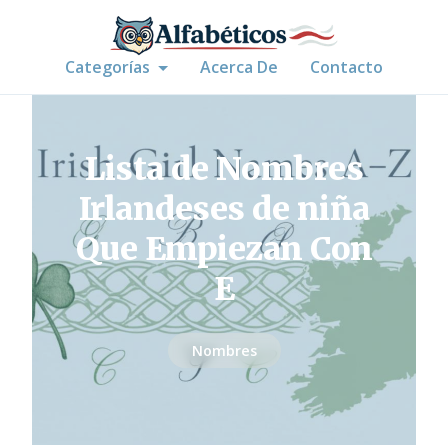
Categorías
Acerca De
Contacto
Lista de Nombres
Irlandeses de niña
Que Empiezan Con
E
Nombres