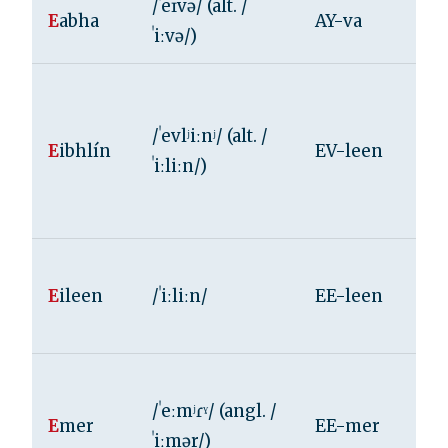
/ˈeɪvə/ (alt. /
E
abha
AY-va
ˈiːvə/)
/ˈevlʲiːnʲ/ (alt. /
E
ibhlín
EV-leen
ˈiːliːn/)
E
ileen
/ˈiːliːn/
EE-leen
/ˈeːmʲɾˠ/ (angl. /
E
mer
EE-mer
ˈiːmər/)