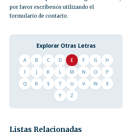
por favor escríbenos utilizando el
formulario de contacto.
Explorar Otras Letras
A
B
C
D
E
F
G
H
I
J
K
L
M
N
O
P
Q
R
S
T
U
V
W
X
Y
Z
Listas Relacionadas