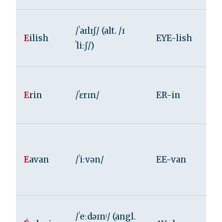
/ˈaɪlɪʃ/ (alt. /ɪ
E
ilish
EYE-lish
ˈliːʃ/)
E
rin
/ˈɛrɪn/
ER-in
E
avan
/ˈiːvən/
EE-van
/ˈeːdəɪnʲ/ (angl.