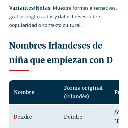
Muestra formas alternativas,
Variantes/Notas:
grafías anglicizadas y datos breves sobre
popularidad o contexto cultural.
Nombres Irlandeses de
niña que empiezan con D
Forma original
Nombre
Pron
(irlandés)
/ˈdʲeɾd
D
eirdre
Deirdre
“DEE