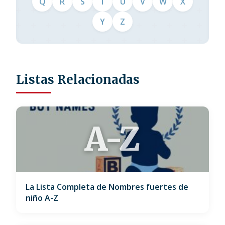
Q
R
S
T
U
V
W
X
Y
Z
Listas Relacionadas
A-Z
La Lista Completa de Nombres fuertes de
niño A-Z