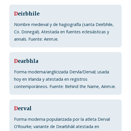
D
eirbhile
Nombre medieval y de hagiografía (santa Deirbhile,
Co. Donegal). Atestada en fuentes eclesiásticas y
annals. Fuente: Ainm.ie.
D
earbhla
Forma moderna/anglicizada Dervla/Derval; usada
hoy en Irlanda y atestada en registros
contemporáneos. Fuente: Behind the Name, Ainm.ie.
D
erval
Forma moderna popularizada por la atleta Derval
O’Rourke; variante de Dearbháil atestada en