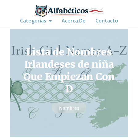
Categorías
Acerca De
Contacto
Lista de Nombres
Irlandeses de niña
Que Empiezan Con
D
Nombres