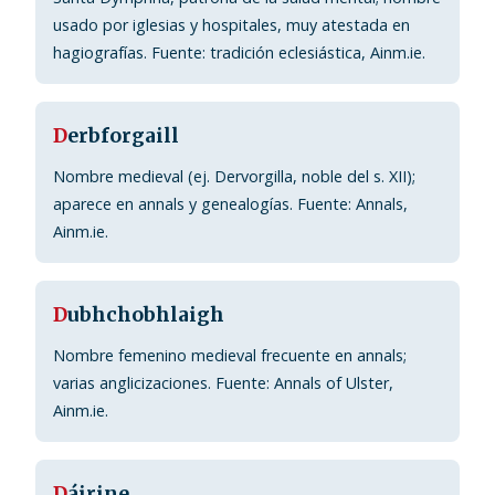
usado por iglesias y hospitales, muy atestada en
hagiografías. Fuente: tradición eclesiástica, Ainm.ie.
D
erbforgaill
Nombre medieval (ej. Dervorgilla, noble del s. XII);
aparece en annals y genealogías. Fuente: Annals,
Ainm.ie.
D
ubhchobhlaigh
Nombre femenino medieval frecuente en annals;
varias anglicizaciones. Fuente: Annals of Ulster,
Ainm.ie.
D
áirine