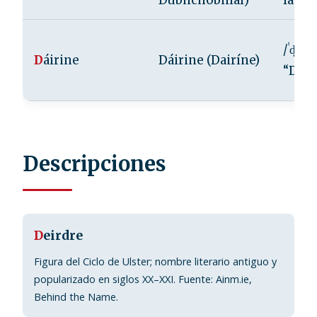
Dubhchobhlaí)
lah”
/ˈd̪ˠaː
D
áirine
Dáirine (Dairíne)
“DAH
Descripciones
D
eirdre
Figura del Ciclo de Ulster; nombre literario antiguo y
popularizado en siglos XX–XXI. Fuente: Ainm.ie,
Behind the Name.