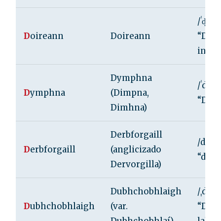
/ˈd̪ˠoːr
D
oireann
Doireann
“DOR
in”/”
Dymphna
/ˈdɪm
D
ymphna
(Dimpna,
“DIM
Dimhna)
Derbforgaill
/dʲɛɾˠv
D
erbforgaill
(anglicizado
“der-
Dervorgilla)
Dubhchobhlaigh
/ˌduːvˈ
D
ubhchobhlaigh
(var.
“DOO