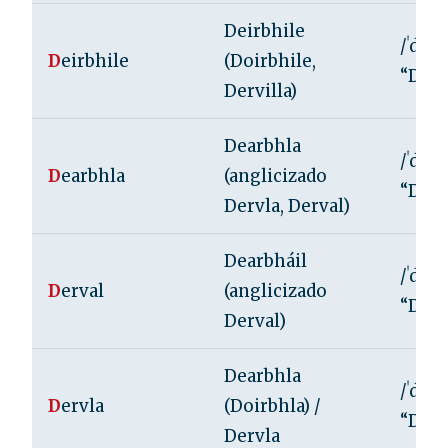
Deirbhile
/ˈdʲeɾʲ
D
eirbhile
(Doirbhile,
“DER-
Dervilla)
Dearbhla
/ˈdʲaɾˠ
D
earbhla
(anglicizado
“DAR-
Dervla, Derval)
Dearbháil
/ˈdʲaɾˠ
D
erval
(anglicizado
“DAR-
Derval)
Dearbhla
/ˈdʲaɾˠ
D
ervla
(Doirbhla) /
“DAR-
Dervla