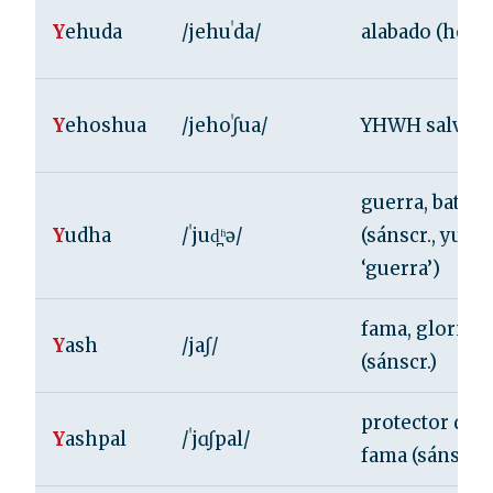
Y
ehuda
/jehuˈda/
alabado (heb.)
Y
ehoshua
/jehoˈʃua/
YHWH salva (h
guerra, batalla
Y
udha
/ˈjud̪ʱə/
(sánscr., yudd
‘guerra’)
fama, gloria
Y
ash
/jaʃ/
(sánscr.)
protector de l
Y
ashpal
/ˈjɑʃpal/
fama (sánscr.)