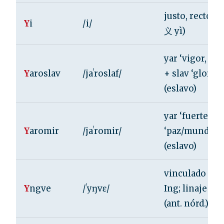
justo, recto (c
Y
i
/i/
义 yì)
yar ‘vigor, fue
Y
aroslav
/jaˈroslaf/
+ slav ‘gloria’
(eslavo)
yar ‘fuerte’ + 
Y
aromir
/jaˈromir/
‘paz/mundo/gl
(eslavo)
vinculado al d
Y
ngve
/ˈyŋvɛ/
Ing; linaje rea
(ant. nórd.)