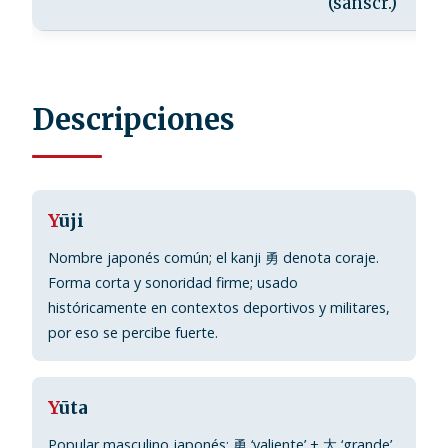
(sánscr.)
Descripciones
Y
ūji
Nombre japonés común; el kanji 勇 denota coraje.
Forma corta y sonoridad firme; usado
históricamente en contextos deportivos y militares,
por eso se percibe fuerte.
Y
ūta
Popular masculino japonés; 勇 ‘valiente’ + 太 ‘grande’.