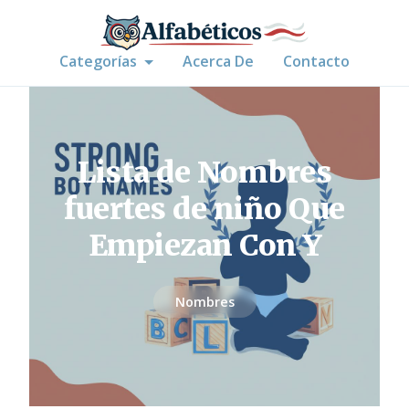
Categorías
Acerca De
Contacto
Lista de Nombres
fuertes de niño Que
Empiezan Con Y
Nombres