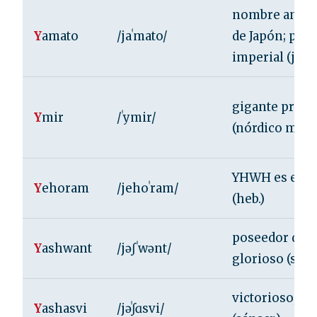
nombre antig
Y
amato
/jaˈmato/
de Japón; pod
imperial (jpn.
gigante primo
Y
mir
/ˈymir/
(nórdico mit.)
YHWH es exal
Y
ehoram
/jehoˈram/
(heb.)
poseedor de f
Y
ashwant
/jəʃˈwənt/
glorioso (sáns
victorioso, f
Y
ashasvi
/jəˈʃɑsvi/