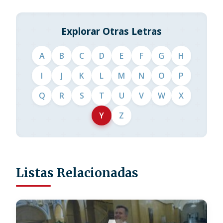
Explorar Otras Letras
A
B
C
D
E
F
G
H
I
J
K
L
M
N
O
P
Q
R
S
T
U
V
W
X
Y
Z
Listas Relacionadas