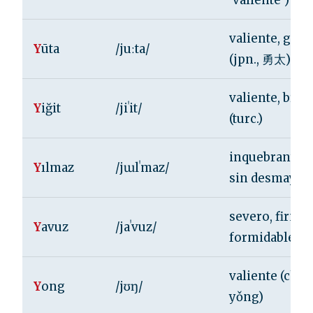
‘valiente’)
valiente, gran
Y
ūta
/juːta/
(jpn., 勇太)
valiente, brav
Y
iğit
/jiˈit/
(turc.)
inquebrantabl
Y
ılmaz
/jɯlˈmaz/
sin desmayo (t
severo, firme,
Y
avuz
/jaˈvuz/
formidable (tu
valiente (chin
Y
ong
/jʊŋ/
yǒng)