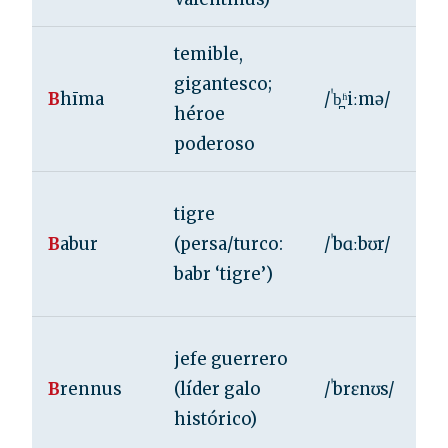
temible,
gigantesco;
B
hīma
/ˈb̪ʱiːmə/
héroe
poderoso
tigre
B
abur
(persa/turco:
/ˈbɑːbʊr/
babr ‘tigre’)
jefe guerrero
B
rennus
(líder galo
/ˈbrɛnʊs/
histórico)