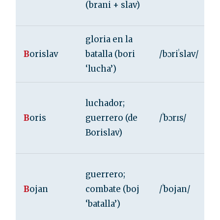
(brani + slav)
gloria en la
B
orislav
batalla (bori
/bɔriˈslav/
‘lucha’)
luchador;
B
oris
guerrero (de
/ˈbɔrɪs/
Borislav)
guerrero;
B
ojan
combate (boj
/ˈbojan/
‘batalla’)