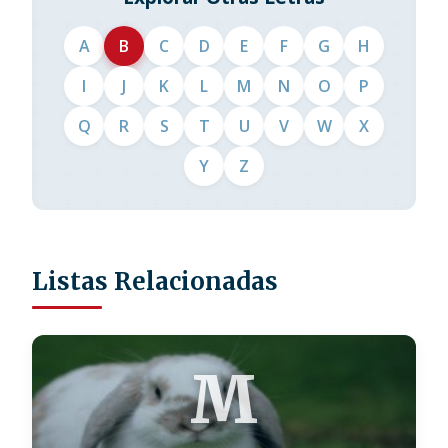
A
B
C
D
E
F
G
H
I
J
K
L
M
N
O
P
Q
R
S
T
U
V
W
X
Y
Z
Listas Relacionadas
M