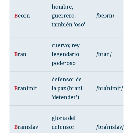
hombre,
B
eorn
guerrero;
/beɔrn/
también ‘oso’
cuervo; rey
B
ran
legendario
/bran/
poderoso
defensor de
B
ranimir
la paz (brani
/braˈnimir/
‘defender’)
gloria del
B
ranislav
defensor
/braˈnislav/