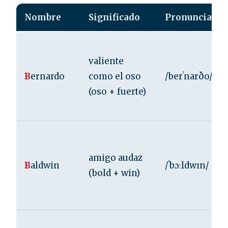
Nombre
Significado
Pronunciació
valiente
B
ernardo
como el oso
/berˈnarðo/
(oso + fuerte)
amigo audaz
B
aldwin
/ˈbɔːldwɪn/
(bold + win)