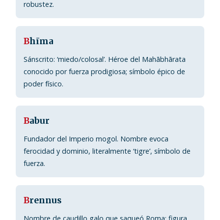
robustez.
B
hīma
Sánscrito: ‘miedo/colosal’. Héroe del Mahābhārata
conocido por fuerza prodigiosa; símbolo épico de
poder físico.
B
abur
Fundador del Imperio mogol. Nombre evoca
ferocidad y dominio, literalmente ‘tigre’, símbolo de
fuerza.
B
rennus
Nombre de caudillo galo que saqueó Roma; figura