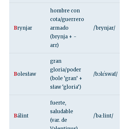
hombre con
cota/guerrero
B
rynjar
armado
/ˈbrynjar/
(brynja + -
arr)
gran
gloria/poder
B
olesław
/bɔlɛˈswaf/
(bole ‘gran’ +
sław ‘gloria’)
fuerte,
saludable
B
álint
/ˈbaːlint/
(var. de
Valentinus)