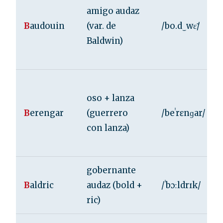
amigo audaz
B
audouin
(var. de
/bo.d‿wɛ̃/
Baldwin)
oso + lanza
B
erengar
(guerrero
/beˈrɛnɡar/
con lanza)
gobernante
B
aldric
audaz (bold +
/ˈbɔːldrɪk/
ric)