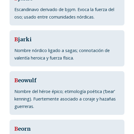
Escandinavo derivado de bjǫrn. Evoca la fuerza del
oso; usado entre comunidades nórdicas.
B
jarki
Nombre nórdico ligado a sagas; connotación de
valentía heroica y fuerza física.
B
eowulf
Nombre del héroe épico; etimología poética (‘bear’
kenning). Fuertemente asociado a coraje y hazañas
guerreras.
B
eorn