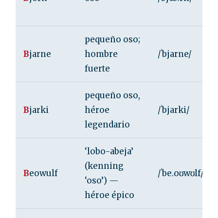
pequeño oso;
B
jarne
hombre
/ˈbjarne/
fuerte
pequeño oso,
B
jarki
héroe
/ˈbjarki/
legendario
‘lobo-abeja’
(kenning
B
eowulf
/ˈbe.oʊwʊlf/
‘oso’) —
héroe épico