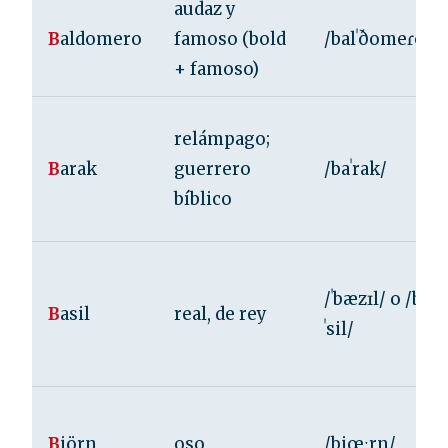
audaz y
B
aldomero
famoso (bold
/balˈðomeɾo/
+ famoso)
relámpago;
B
arak
guerrero
/baˈrak/
bíblico
/ˈbæzɪl/ o /ba
B
asil
real, de rey
ˈsil/
B
jörn
oso
/bjœːrn/