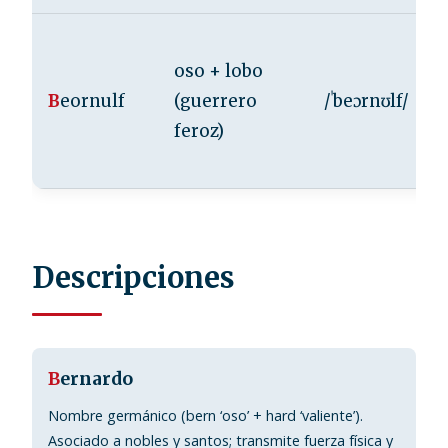
oso + lobo
B
eornulf
(guerrero
/ˈbeɔrnʊlf/
feroz)
Descripciones
B
ernardo
Nombre germánico (bern ‘oso’ + hard ‘valiente’).
Asociado a nobles y santos; transmite fuerza física y