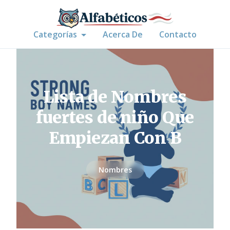
Categorías
Acerca De
Contacto
Lista de Nombres
fuertes de niño Que
Empiezan Con B
Nombres