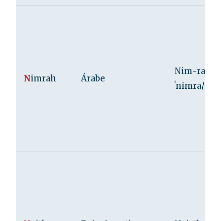
Nim-rah /
N
imrah
Árabe
ˈnimra/