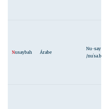
Nu-say-ba
N
usaybah
Árabe
/nuˈsa.ba/