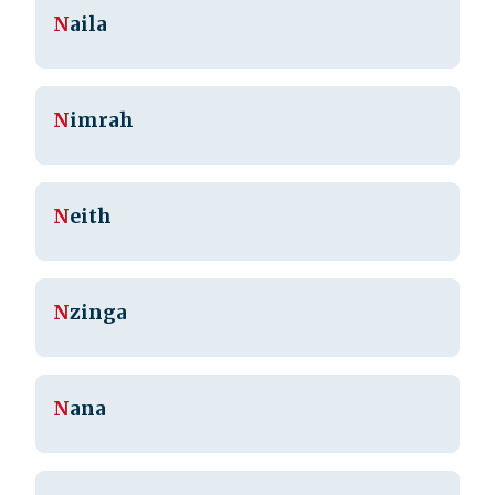
N
aila
N
imrah
N
eith
N
zinga
N
ana