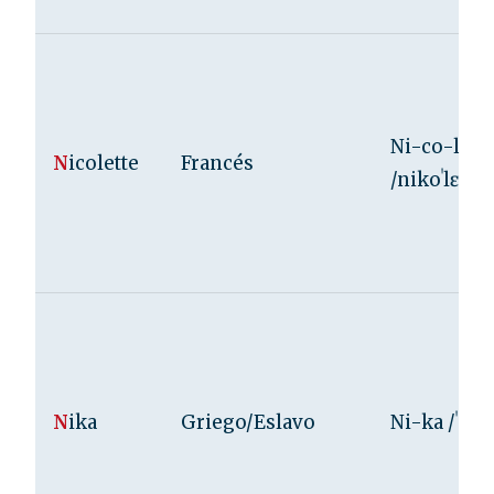
Ni-co-let-
N
icolette
Francés
/nikoˈlɛt/
N
ika
Griego/Eslavo
Ni-ka /ˈnik