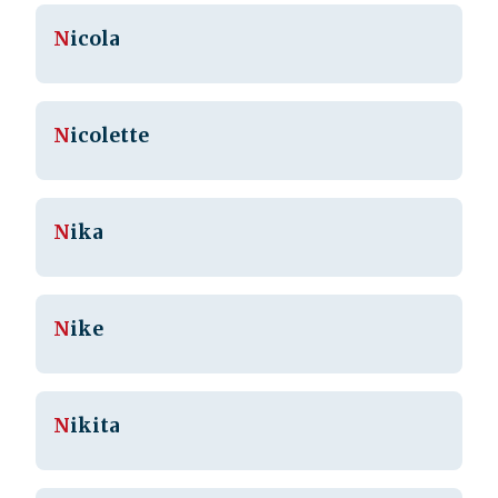
N
icola
N
icolette
N
ika
N
ike
N
ikita