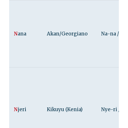
N
ana
Akan/Georgiano
Na-na /ˈna
N
jeri
Kikuyu (Kenia)
Nye-ri /ˈnd