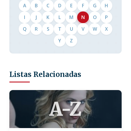
A
B
C
D
E
F
G
H
I
J
K
L
M
N
O
P
Q
R
S
T
U
V
W
X
Y
Z
Listas Relacionadas
A-Z