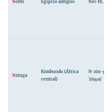
N
eith
Egipcio antiguo
Nei-th /neɪ
Kimbundu (África
N-zin-ga /
N
zinga
central)
ˈziŋɡa/