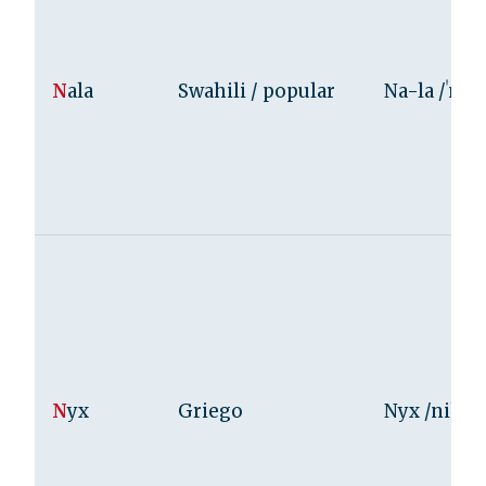
N
ala
Swahili / popular
Na-la /ˈnal
N
yx
Griego
Nyx /niks/