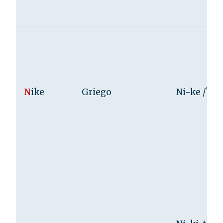
N
ike
Griego
Ni-ke /ˈnik