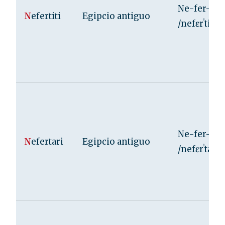
Ne-fer-ti-t
N
efertiti
Egipcio antiguo
/nefɛrˈtiti/
Ne-fer-ta-
N
efertari
Egipcio antiguo
/nefɛrˈtari/