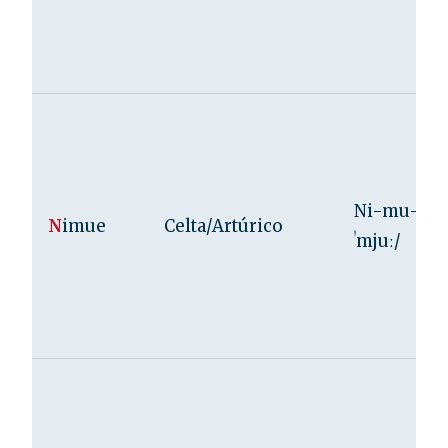
Ni-mu-e /
N
imue
Celta/Artúrico
ˈmjuː/