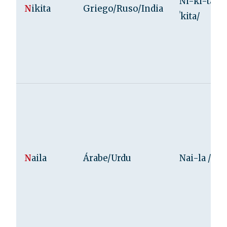
Ni-ki-ta /n
N
ikita
Griego/Ruso/India
ˈkita/
N
aila
Árabe/Urdu
Nai-la /ˈnaɪ