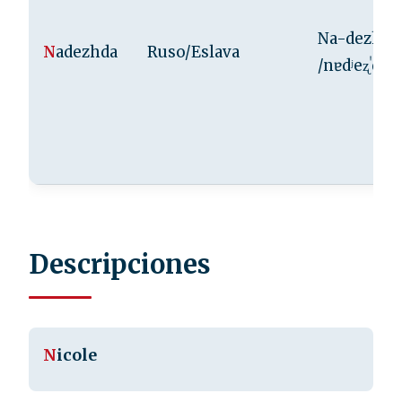
Na-dezh-d
N
adezhda
Ruso/Eslava
/nɐdʲeʐˈda/
Descripciones
N
icole