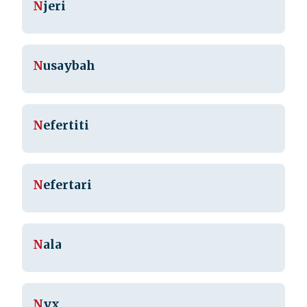
N
jeri
N
usaybah
N
efertiti
N
efertari
N
ala
N
yx