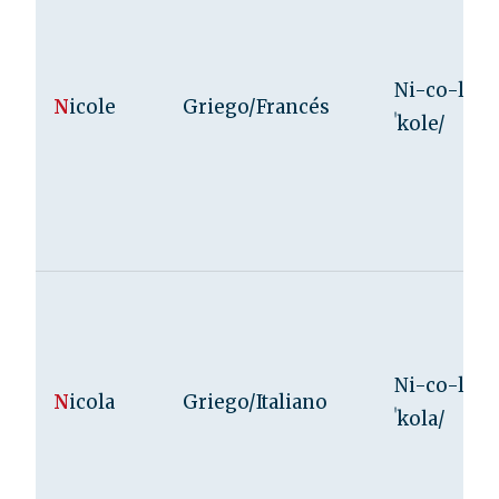
Ni-co-le /n
N
icole
Griego/Francés
ˈkole/
Ni-co-la /n
N
icola
Griego/Italiano
ˈkola/