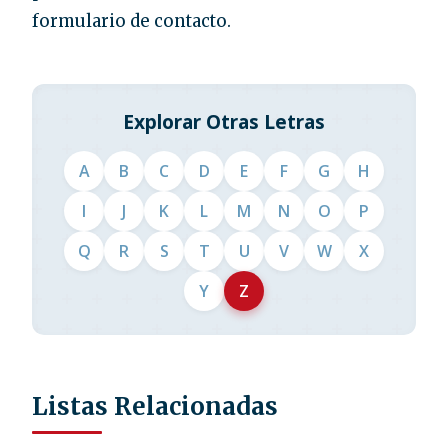
formulario de contacto.
Explorar Otras Letras
A
B
C
D
E
F
G
H
I
J
K
L
M
N
O
P
Q
R
S
T
U
V
W
X
Y
Z
Listas Relacionadas