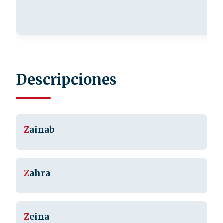
Descripciones
Z
ainab
Z
ahra
Z
eina