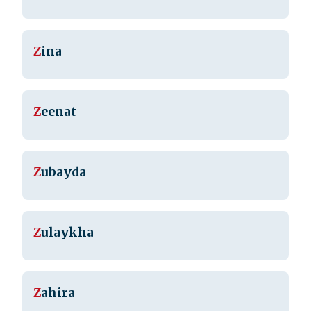
Z
ina
Z
eenat
Z
ubayda
Z
ulaykha
Z
ahira