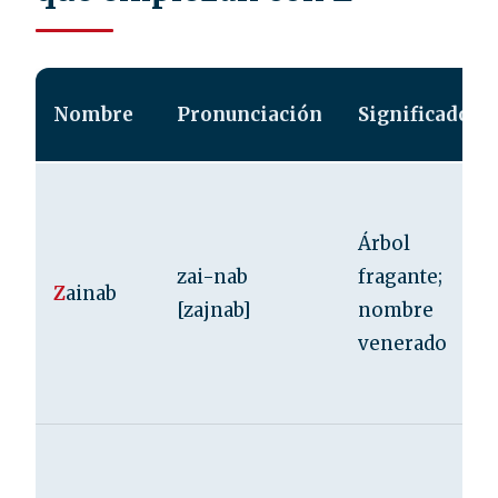
Nombre
Pronunciación
Significado
Árbol
zai-nab
fragante;
Z
ainab
[zajnab]
nombre
venerado