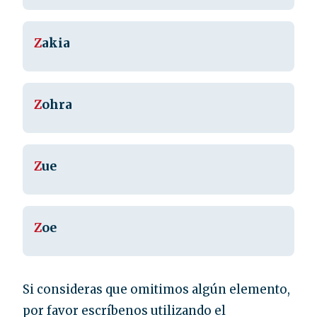
Z
akia
Z
ohra
Z
ue
Z
oe
Si consideras que omitimos algún elemento,
por favor escríbenos utilizando el