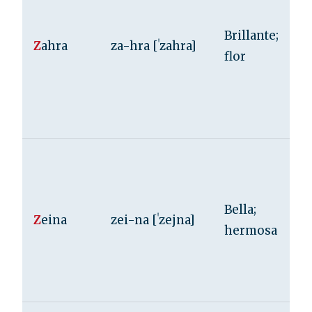
Brillante;
Z
ahra
za-hra [ˈzahra]
flor
Bella;
Z
eina
zei-na [ˈzejna]
hermosa