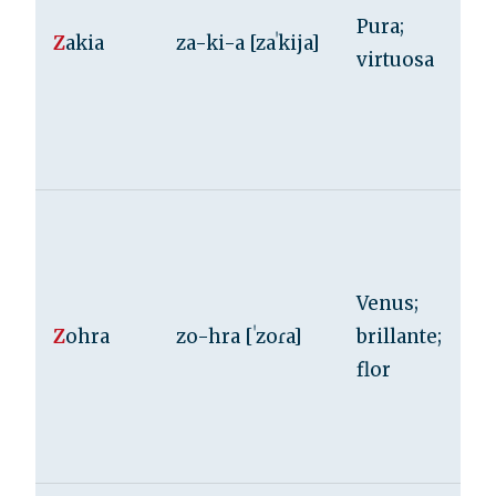
Pura;
Z
akia
za-ki-a [zaˈkija]
virtuosa
Venus;
Z
ohra
zo-hra [ˈzoɾa]
brillante;
flor