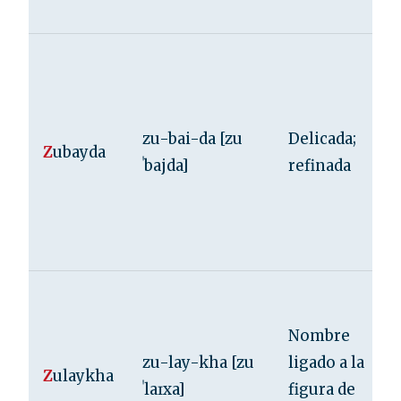
zu-bai-da [zu
Delicada;
Z
ubayda
ˈbajda]
refinada
Nombre
zu-lay-kha [zu
ligado a la
Z
ulaykha
ˈlaɪxa]
figura de