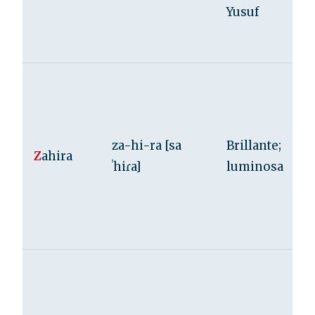
Yusuf
za-hi-ra [sa
Brillante;
Z
ahira
ˈhiɾa]
luminosa