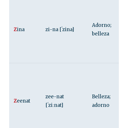
Adorno;
Z
ina
zi-na [ˈzina]
belleza
zee-nat
Belleza;
Z
eenat
[ˈziːnat]
adorno