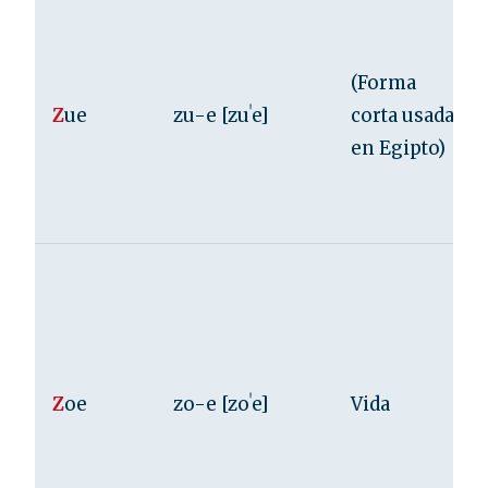
(Forma
Z
ue
zu-e [zuˈe]
corta usada
en Egipto)
Z
oe
zo-e [zoˈe]
Vida