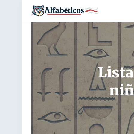
List
niñ