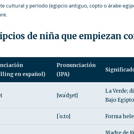
te cultural y período (egipcio antiguo, copto o árabe-egip
re.
pcios de niña que empiezan co
nciación
Pronunciación
Significad
lling en español)
(IPA)
La Verde; d
t
[waˈdʒet]
Bajo Egipt
[ˈu.to]
Forma hele
Madre de K