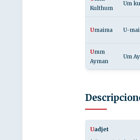
Um ku
Kulthum
U
maima
U-ma
U
mm
Um A
Ayman
Descripcion
U
adjet