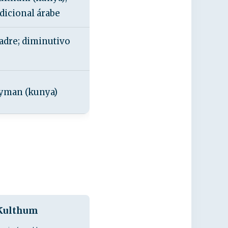
dicional árabe
dre; diminutivo
yman (kunya)
ulthum