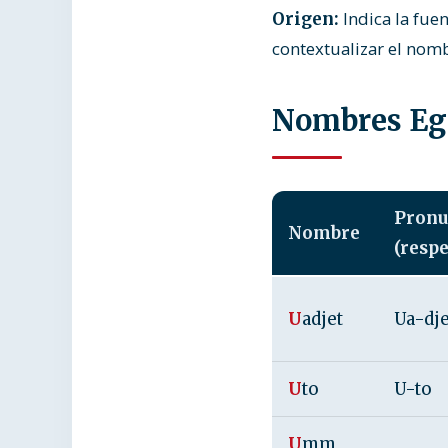
Indica la fuen
Origen:
contextualizar el nomb
Nombres Egi
Pronu
Nombre
(respe
U
adjet
Ua-dje
U
to
U-to
U
mm