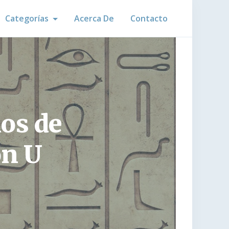
Categorías
Acerca De
Contacto
os de
on U