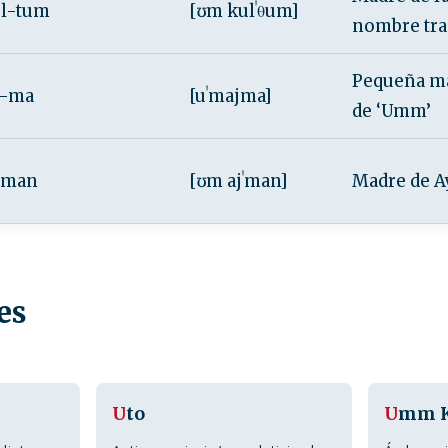
l-tum
[ʊm kulˈθum]
nombre tra
Pequeña ma
i-ma
[uˈmajma]
de ‘Umm’
yman
[ʊm ajˈman]
Madre de A
es
U
to
U
mm K