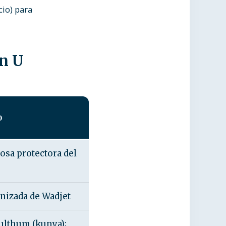
cio) para
n U
o
iosa protectora del
o
nizada de Wadjet
ulthum (kunya);