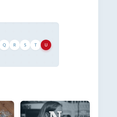
Q
R
S
T
U