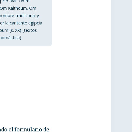
ipcio (var. Umm
 Om Kalthoum, Om
nombre tradicional y
r la cantante egipcia
um (s. XX) (textos
onomástica)
ndo el formulario de