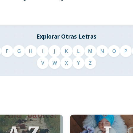
Explorar Otras Letras
F
G
H
I
J
K
L
M
N
O
P
V
W
X
Y
Z