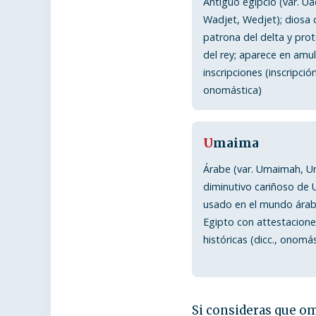
Antiguo egipcio (var. Ua
Wadjet, Wedjet); diosa 
patrona del delta y pro
del rey; aparece en amu
inscripciones (inscripción
onomástica)
U
maima
Árabe (var. Umaimah, U
diminutivo cariñoso de
usado en el mundo árab
Egipto con attestacion
históricas (dicc., onomás
Si consideras que om