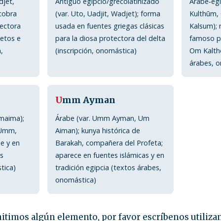
djet,
Antiguo egipcio/grecolatinizado
Árabe‑eg
cobra
(var. Uto, Uadjit, Wadjet); forma
Kulthūm,
tectora
usada en fuentes griegas clásicas
Kalsum); 
letos e
para la diosa protectora del delta
famoso po
,
(inscripción, onomástica)
Om Kaltho
árabes, 
U
mm Ayman
maima);
Árabe (var. Umm Ayman, Um
 Umm,
Aiman); kunya histórica de
e y en
Barakah, compañera del Profeta;
es
aparece en fuentes islámicas y en
tica)
tradición egipcia (textos árabes,
onomástica)
itimos algún elemento, por favor escríbenos utiliza