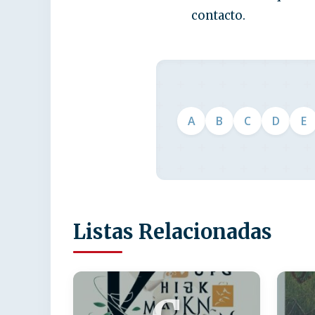
contacto.
A
B
C
D
E
Listas Relacionadas