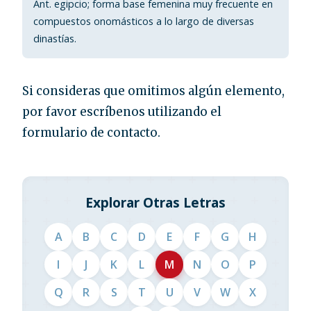
Ant. egipcio; forma base femenina muy frecuente en
compuestos onomásticos a lo largo de diversas
dinastías.
Si consideras que omitimos algún elemento,
por favor escríbenos utilizando el
formulario de contacto.
Explorar Otras Letras
A
B
C
D
E
F
G
H
I
J
K
L
M
N
O
P
Q
R
S
T
U
V
W
X