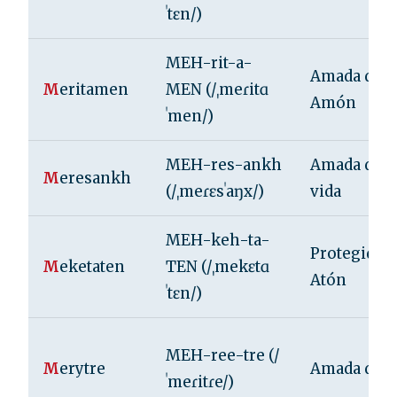
ˈtɛn/)
MEH-rit-a-
Amada de
M
eritamen
MEN (/ˌmeɾitɑ
Amón
ˈmen/)
MEH-res-ankh
Amada de l
M
eresankh
(/ˌmeɾɛsˈaŋx/)
vida
MEH-keh-ta-
Protegida d
M
eketaten
TEN (/ˌmekɛtɑ
Atón
ˈtɛn/)
MEH-ree-tre (/
M
erytre
Amada de R
ˈmeɾitɾe/)