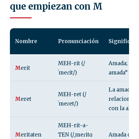
que empiezan con M
Nombre
Pronunciación
Significad
MEH-rit (/
Amada; “la
M
erit
ˈmeɾit/)
amada”
La amada;
MEH-ret (/
M
eret
relacionad
ˈmeɾet/)
con la alegr
MEH-rit-a-
M
eritaten
TEN (/ˌmeɾitɑ
Amada de A