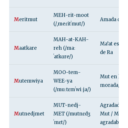
MEH-rit-moot
M
eritmut
Amada de 
(/ˌmeɾitˈmut/)
MAH-at-KAH-
Ma’at es el 
M
aatkare
reh (/maː
de Ra
ˈatkɑre/)
MOO-tem-
Mut en la
M
utemwiya
WEE-ya
morada/asi
(/muːtɛmˈwiːja/)
MUT-nedj-
Agradada p
M
utnedjmet
MET (/mutnɛdʒ
Mut / Mut e
ˈmɛt/)
agradable