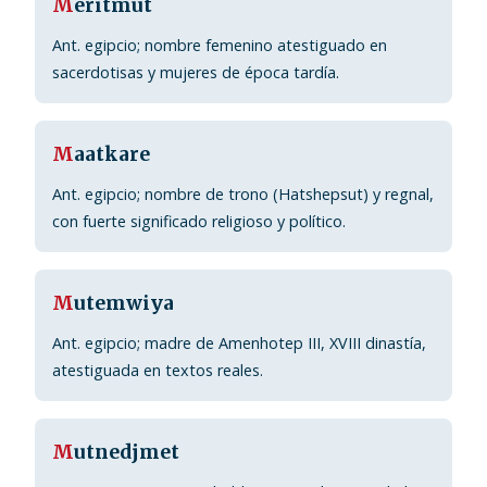
M
eritmut
Ant. egipcio; nombre femenino atestiguado en
sacerdotisas y mujeres de época tardía.
M
aatkare
Ant. egipcio; nombre de trono (Hatshepsut) y regnal,
con fuerte significado religioso y político.
M
utemwiya
Ant. egipcio; madre de Amenhotep III, XVIII dinastía,
atestiguada en textos reales.
M
utnedjmet