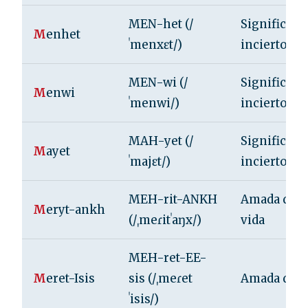
MEN-het (/
Significado
M
enhet
ˈmenxɛt/)
incierto
MEN-wi (/
Significado
M
enwi
ˈmenwi/)
incierto
MAH-yet (/
Significado
M
ayet
ˈmajɛt/)
incierto
MEH-rit-ANKH
Amada de l
M
eryt-ankh
(/ˌmeɾitˈaŋx/)
vida
MEH-ret-EE-
M
eret-Isis
sis (/ˌmeɾet
Amada de Is
ˈisis/)