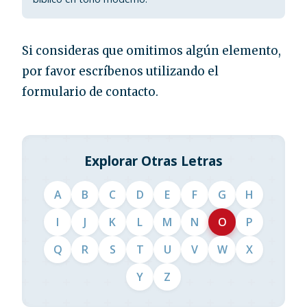
Si consideras que omitimos algún elemento,
por favor escríbenos utilizando el
formulario de contacto.
Explorar Otras Letras
A
B
C
D
E
F
G
H
I
J
K
L
M
N
O
P
Q
R
S
T
U
V
W
X
Y
Z