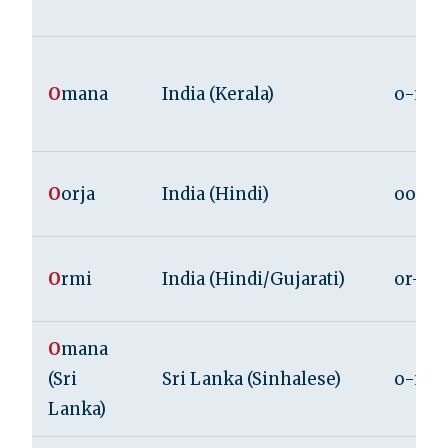
O
mana
India (Kerala)
o-ma
O
orja
India (Hindi)
oor-ja
O
rmi
India (Hindi/Gujarati)
or-mi
O
mana
(Sri
Sri Lanka (Sinhalese)
o-ma
Lanka)