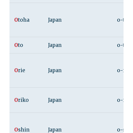
O
toha
Japan
o-to-
O
to
Japan
o-to
O
rie
Japan
o-ri-e
O
riko
Japan
o-ri-
O
shin
Japan
o-shi