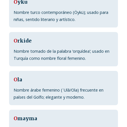
O
yku
Nombre turco contemporáneo (Öykü); usado para
niñas, sentido literario y artístico.
O
rkide
Nombre tomado de la palabra ‘orquídea’; usado en
Turquía como nombre floral femenino.
O
la
Nombre árabe femenino (ʿUlā/Ola) frecuente en
países del Golfo; elegante y moderno.
O
mayma