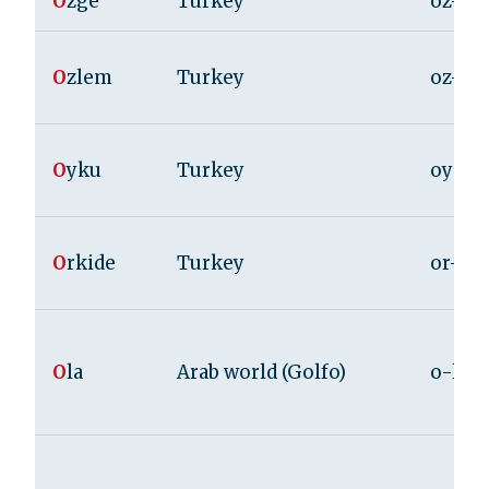
O
zge
Turkey
oz-ge
O
zlem
Turkey
oz-le
O
yku
Turkey
oy-ku
O
rkide
Turkey
or-ki
O
la
Arab world (Golfo)
o-la