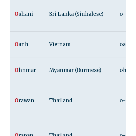
O
shani
Sri Lanka (Sinhalese)
o-sha
O
anh
Vietnam
oan
O
hnmar
Myanmar (Burmese)
ohn-
O
rawan
Thailand
o-ra-
O
rapan
Thailand
o-ra-