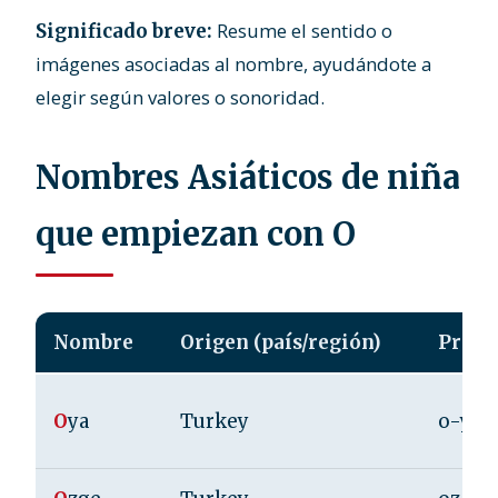
Resume el sentido o
Significado breve:
imágenes asociadas al nombre, ayudándote a
elegir según valores o sonoridad.
Nombres Asiáticos de niña
que empiezan con O
Nombre
Origen (país/región)
Pronu
O
ya
Turkey
o-ya