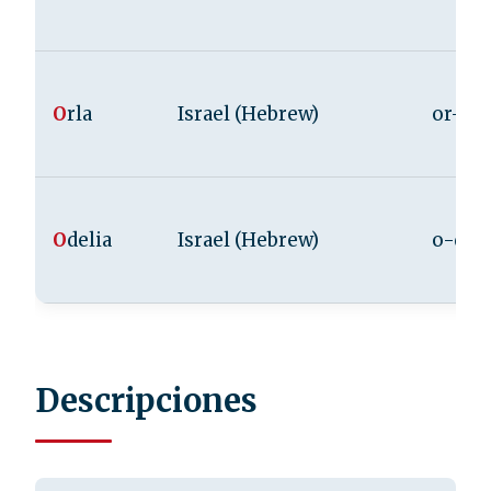
O
rla
Israel (Hebrew)
or-la
O
delia
Israel (Hebrew)
o-de-l
Descripciones