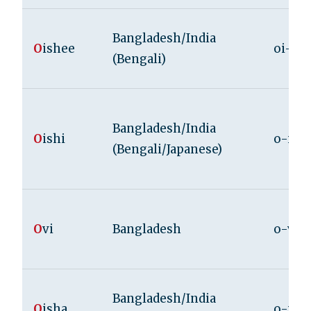
Bangladesh/India
O
ishee
oi-sh
(Bengali)
Bangladesh/India
O
ishi
o-i-s
(Bengali/Japanese)
O
vi
Bangladesh
o-vee
Bangladesh/India
O
isha
o-i-s