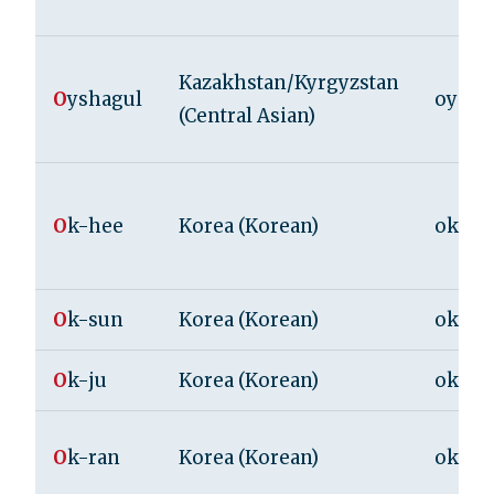
Kazakhstan/Kyrgyzstan
O
yshagul
oy-sh
(Central Asian)
O
k-hee
Korea (Korean)
ok-he
O
k-sun
Korea (Korean)
ok-su
O
k-ju
Korea (Korean)
ok-jo
O
k-ran
Korea (Korean)
ok-ra