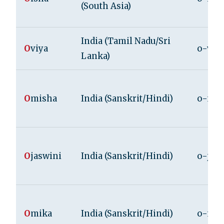
(South Asia)
India (Tamil Nadu/Sri
O
viya
o-vi-
Lanka)
O
misha
India (Sanskrit/Hindi)
o-mi-
O
jaswini
India (Sanskrit/Hindi)
o-jas
O
mika
India (Sanskrit/Hindi)
o-mi-