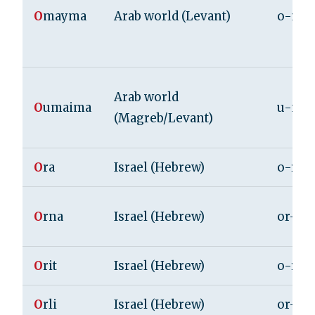
O
mayma
Arab world (Levant)
o-ma
Arab world
O
umaima
u-ma
(Magreb/Levant)
O
ra
Israel (Hebrew)
o-ra
O
rna
Israel (Hebrew)
or-na
O
rit
Israel (Hebrew)
o-rit
O
rli
Israel (Hebrew)
or-li