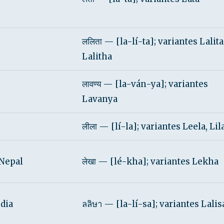
ललिता — [la-lí-ta]; variantes Lalita
Lalitha
लावण्य — [la-ván-ya]; variantes
Lavanya
लीला — [lí-la]; variantes Leela, Lil
/Nepal
लेखा — [lé-kha]; variantes Lekha
dia
ลลิษา — [la-lí-sa]; variantes Lalis