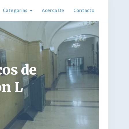
Categorías
Acerca De
Contacto
cos de
on L