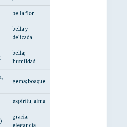
bella flor
bella y
delicada
bella;
g
humildad
n,
gema; bosque
espíritu; alma
gracia;
)
elegancia