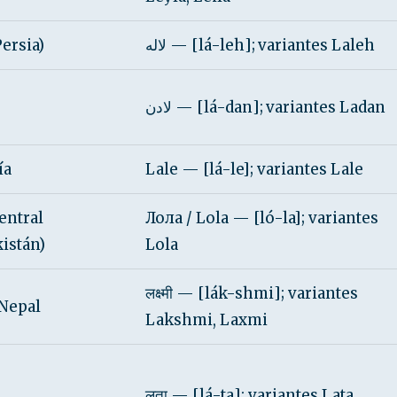
Persia)
لاله — [lá-leh]; variantes Laleh
لادن — [lá-dan]; variantes Ladan
ía
Lale — [lá-le]; variantes Lale
entral
Лола / Lola — [ló-la]; variantes
istán)
Lola
लक्ष्मी — [lák-shmi]; variantes
/Nepal
Lakshmi, Laxmi
लता — [lá-ta]; variantes Lata