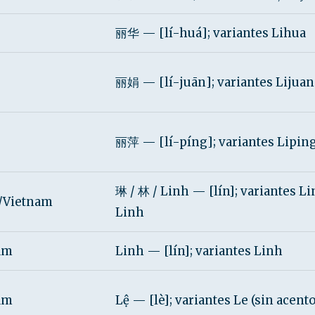
丽华 — [lí-huá]; variantes Lihua
丽娟 — [lí-juān]; variantes Lijuan
丽萍 — [lí-píng]; variantes Lipin
琳 / 林 / Linh — [lín]; variantes Li
/Vietnam
Linh
am
Linh — [lín]; variantes Linh
am
Lệ — [lè]; variantes Le (sin acento