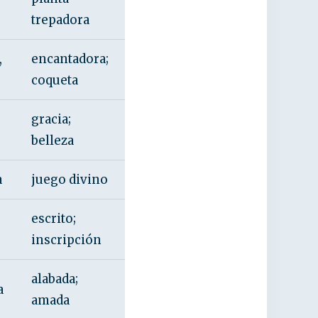
trepadora
,
encantadora;
coqueta
gracia;
belleza
a
juego divino
escrito;
inscripción
alabada;
a
amada