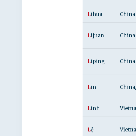
L
ihua
China
L
ijuan
China
L
iping
China
L
in
China
L
inh
Vietn
L
ệ
Vietn