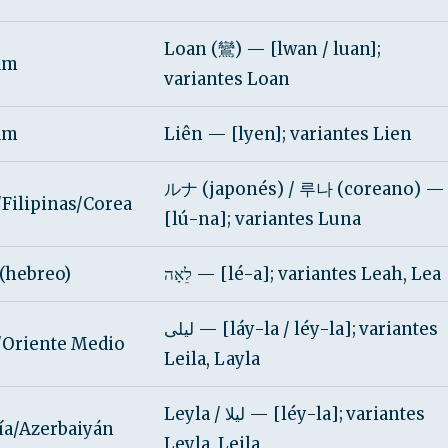
Loan (鸞) — [lwan / luan];
am
variantes Loan
am
Liên — [lyen]; variantes Lien
ルナ (japonés) / 루나 (coreano) —
Filipinas/Corea
[lú-na]; variantes Luna
 (hebreo)
לֵאָה — [lé-a]; variantes Leah, Lea
ليلى — [láy-la / léy-la]; variantes
/Oriente Medio
Leila, Layla
Leyla / لیلا — [léy-la]; variantes
ía/Azerbaiyán
Leyla, Leila