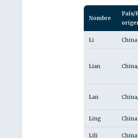
País/
Nombre
orige
L
i
China
L
ian
China
L
an
China
L
ing
China
L
ili
China