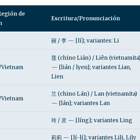
Región de
Escritura/Pronunciación
n
丽 / 李 — [lí]; variantes: Li
莲 (chino Lián) / Liên (vietnamita
/Vietnam
— [lián / lyen]; variantes Lian,
Lien
兰 (chino Lán) / Lan (vietnamita)
/Vietnam
— [lán]; variantes Lan
玲 / 灵 — [líng]; variantes Ling
莉莉 — [lí-lí]; variantes Lili, Lily