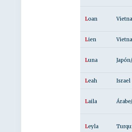
L
oan
Vietn
L
ien
Vietn
L
una
Japón/
L
eah
Israel
L
aila
Árabe
L
eyla
Turqu