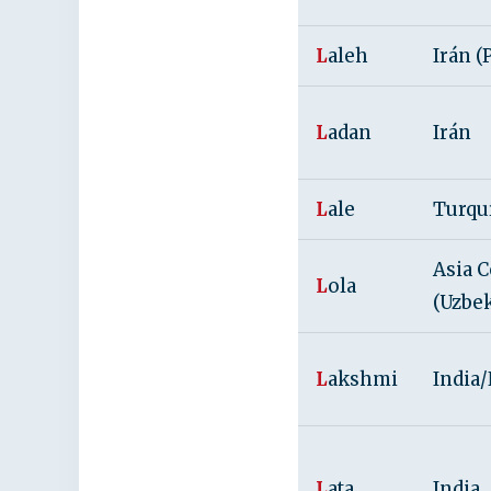
L
aleh
Irán (
L
adan
Irán
L
ale
Turqu
Asia C
L
ola
(Uzbek
L
akshmi
India
L
ata
India