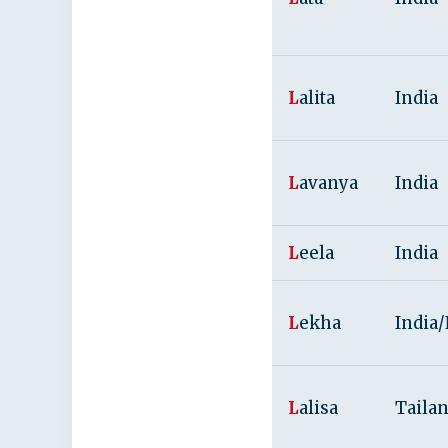
L
alita
India
L
avanya
India
L
eela
India
L
ekha
India
L
alisa
Tailan