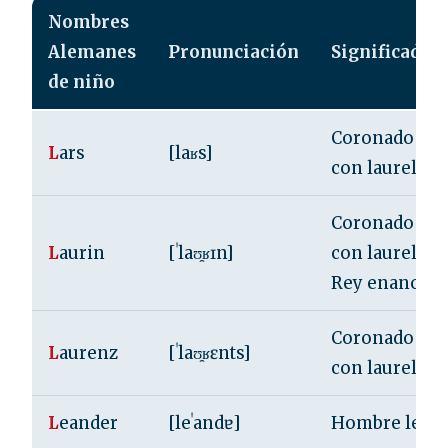
Nombres
Alemanes
Pronunciación
Significado
de niño
Coronado
L
ars
[laʁs]
con laureles
Coronado
L
aurin
[ˈlaʊ̯ʁɪn]
con laureles /
Rey enano
Coronado
L
aurenz
[ˈlaʊ̯ʁɛnts]
con laureles
L
eander
[leˈandɐ]
Hombre león