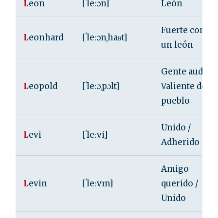
L
eon
[ˈleːɔn]
León
Fuerte como
L
eonhard
[ˈleːɔnˌhaʁt]
un león
Gente audaz /
L
eopold
[ˈleːɔˌpɔlt]
Valiente del
pueblo
Unido /
L
evi
[ˈleːvi]
Adherido
Amigo
L
evin
[ˈleːvɪn]
querido /
Unido