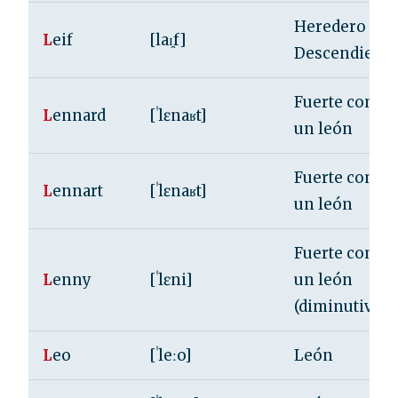
Heredero /
L
eif
[laɪ̯f]
Descendiente
Fuerte como
L
ennard
[ˈlɛnaʁt]
un león
Fuerte como
L
ennart
[ˈlɛnaʁt]
un león
Fuerte como
L
enny
[ˈlɛni]
un león
(diminutivo)
L
eo
[ˈleːo]
León