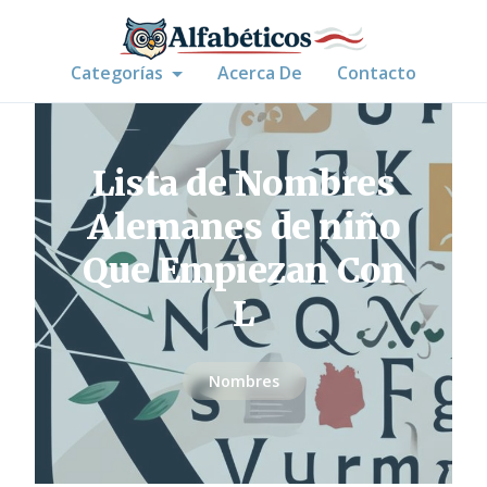
Categorías
Acerca De
Contacto
Lista de Nombres
Alemanes de niño
Que Empiezan Con
L
Nombres