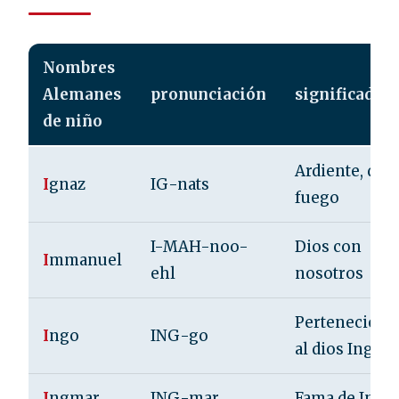
Nombres
Alemanes
pronunciación
significado
de niño
Ardiente, de
I
gnaz
IG-nats
fuego
I-MAH-noo-
Dios con
I
mmanuel
ehl
nosotros
Pertenecient
I
ngo
ING-go
al dios Ing
I
ngmar
ING-mar
Fama de Ing