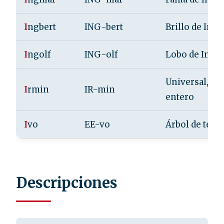
I
ngbert
ING-bert
Brillo de Ing
I
ngolf
ING-olf
Lobo de Ing
Universal,
I
rmin
IR-min
entero
I
vo
EE-vo
Árbol de tejo
Descripciones