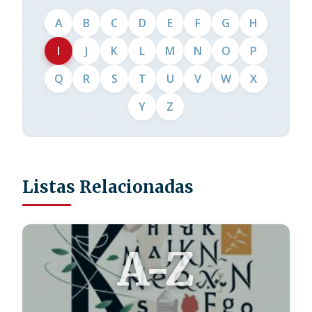
A
B
C
D
E
F
G
H
I
J
K
L
M
N
O
P
Q
R
S
T
U
V
W
X
Y
Z
Listas Relacionadas
A-Z