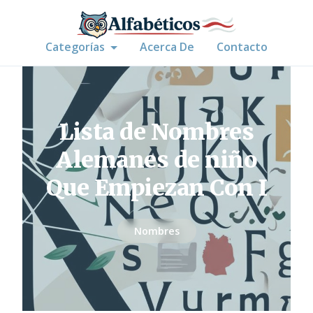
Categorías
Acerca De
Contacto
Lista de Nombres
Alemanes de niño
Que Empiezan Con I
Nombres