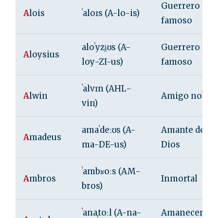
Guerrero
A
lois
ˈaloɪs (A-lo-is)
famoso
aloˈyzi̯ʊs (A-
Guerrero
A
loysius
loy-ZI-us)
famoso
ˈalvɪn (AHL-
A
lwin
Amigo noble
vin)
amaˈdeːʊs (A-
Amante de
A
madeus
ma-DE-us)
Dios
ˈambʁoːs (AM-
A
mbros
Inmortal
bros)
ˈanaˌtoːl (A-na-
Amanecer, de