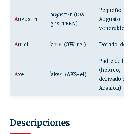
Pequeño
aʊɡʊsˈtiːn (OW-
A
ugustin
Augusto,
gus-TEEN)
venerable
A
urel
ˈaʊʁɛl (OW-rel)
Dorado, dora
Padre de la pa
(hebreo,
A
xel
ˈaksɛl (AKS-el)
derivado de
Absalon)
Descripciones