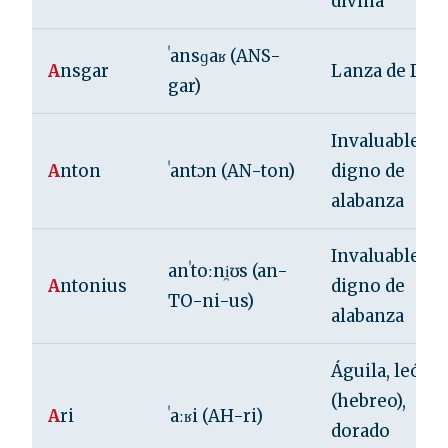
divina
ˈansɡaʁ (ANS-
A
nsgar
Lanza de Dio
gar)
Invaluable,
A
nton
ˈantɔn (AN-ton)
digno de
alabanza
Invaluable,
anˈtoːni̯ʊs (an-
A
ntonius
digno de
TO-ni-us)
alabanza
Águila, león
(hebreo),
A
ri
ˈaːʁi (AH-ri)
dorado