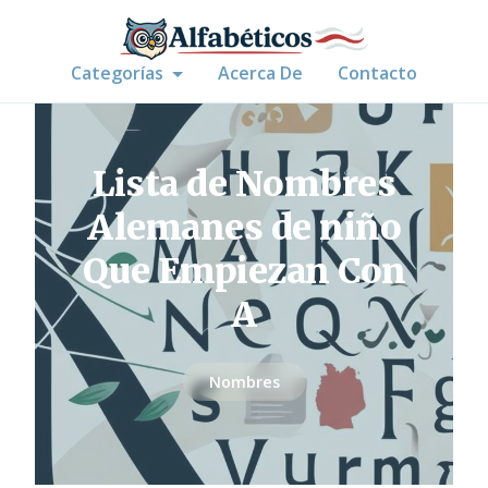
Categorías
Acerca De
Contacto
Lista de Nombres
Alemanes de niño
Que Empiezan Con
A
Nombres