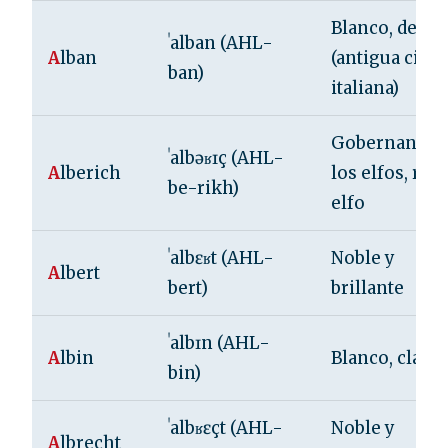
Blanco, de Al
ˈalban (AHL-
A
lban
(antigua ciud
ban)
italiana)
Gobernante d
ˈalbəʁɪç (AHL-
A
lberich
los elfos, rey
be-rikh)
elfo
ˈalbɛʁt (AHL-
Noble y
A
lbert
bert)
brillante
ˈalbɪn (AHL-
A
lbin
Blanco, claro
bin)
ˈalbʁɛçt (AHL-
Noble y
A
lbrecht