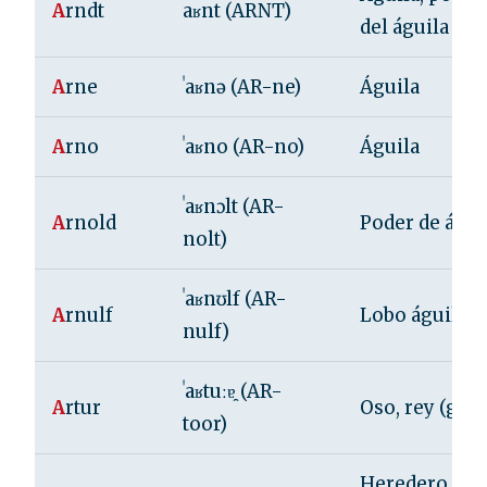
A
rndt
aʁnt (ARNT)
del águila
A
rne
ˈaʁnə (AR-ne)
Águila
A
rno
ˈaʁno (AR-no)
Águila
ˈaʁnɔlt (AR-
A
rnold
Poder de águi
nolt)
ˈaʁnʊlf (AR-
A
rnulf
Lobo águila
nulf)
ˈaʁtuːɐ̯ (AR-
A
rtur
Oso, rey (galé
toor)
Heredero de