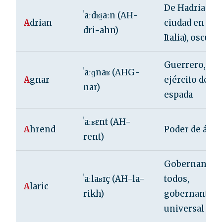
De Hadria (un
ˈaːdʁi̯aːn (AH-
A
drian
ciudad en
dri-ahn)
Italia), oscuro
Guerrero,
ˈaːɡnaʁ (AHG-
A
gnar
ejército de la
nar)
espada
ˈaːʁɛnt (AH-
A
hrend
Poder de águi
rent)
Gobernante d
ˈaːlaʁɪç (AH-la-
todos,
A
laric
rikh)
gobernante
universal