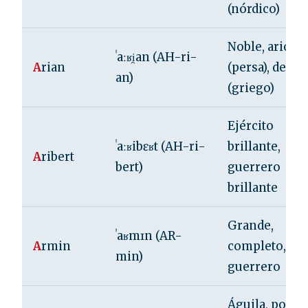
(nórdico)
Noble, ario
ˈaːʁi̯an (AH-ri-
A
rian
(persa), de Ari
an)
(griego)
Ejército
ˈaːʁibɛʁt (AH-ri-
brillante,
A
ribert
bert)
guerrero
brillante
Grande,
ˈaʁmɪn (AR-
A
rmin
completo,
min)
guerrero
Águila, poder