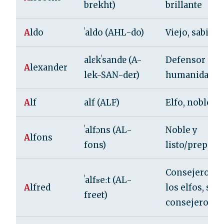
brekht)
brillante
A
ldo
ˈaldo (AHL-do)
Viejo, sabio
alɛkˈsandɐ (A-
Defensor de l
A
lexander
lek-SAN-der)
humanidad
A
lf
alf (ALF)
Elfo, noble
ˈalfɔns (AL-
Noble y
A
lfons
fons)
listo/prepara
Consejero de
ˈalfʁeːt (AL-
A
lfred
los elfos, sab
freet)
consejero