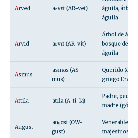
A
rved
ˈaʁvɛt (AR-vet)
águila, árbol 
águila
Árbol de águil
A
rvid
ˈaʁvɪt (AR-vit)
bosque de
águila
ˈasmʊs (AS-
Querido (del
A
smus
mus)
griego Erasm
Padre, peque
A
ttila
ˈatɪla (A-ti-la)
madre (gótico
ˈaʊɡʊst (OW-
Venerable,
A
ugust
gust)
majestuoso