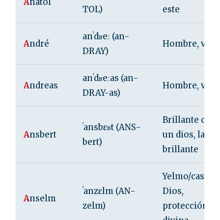
A
natol
TOL)
este
anˈdʁeː (an-
A
ndré
Hombre, viril
DRAY)
anˈdʁeːas (an-
A
ndreas
Hombre, viril
DRAY-as)
Brillante com
ˈansbɛʁt (ANS-
A
nsbert
un dios, lanza
bert)
brillante
Yelmo/casco 
ˈanzɛlm (AN-
Dios,
A
nselm
zelm)
protección