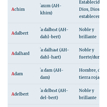
Establecido p
ˈaxɪm (AH-
A
chim
Dios, Dios
khim)
establecerá
ˈaːdalbɛʁt (AH-
Noble y
A
dalbert
dahl-bert)
brillante
ˈaːdalhaʁt (AH-
Noble y
A
dalhard
dahl-hart)
fuerte/duro
ˈaːdam (AH-
Hombre, de la
A
dam
dam)
tierra roja
ˈaːdɛlbɛʁt (AH-
Noble y
A
delbert
del-bert)
brillante