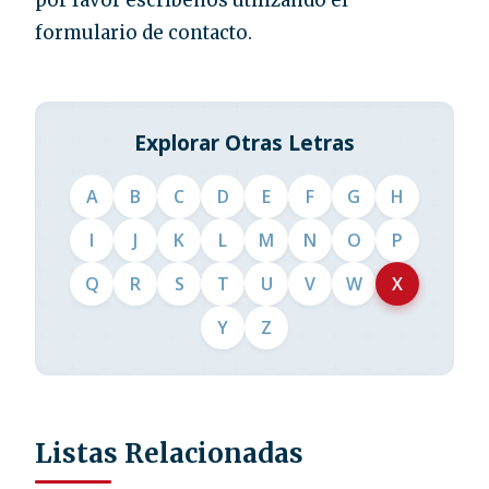
por favor escríbenos utilizando el
formulario de contacto.
Explorar Otras Letras
A
B
C
D
E
F
G
H
I
J
K
L
M
N
O
P
Q
R
S
T
U
V
W
X
Y
Z
Listas Relacionadas