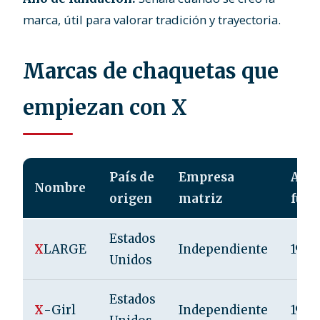
marca, útil para valorar tradición y trayectoria.
Marcas de chaquetas que
empiezan con X
País de
Empresa
Año 
Nombre
origen
matriz
fund
Estados
X
LARGE
Independiente
1991
Unidos
Estados
X
-Girl
Independiente
1994