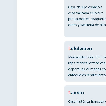
Casa de lujo española
especializada en piel y
prêt‑à‑porter; chaqueta
cuero y sastrería de alta
L
ululemon
Marca athleisure conoci
ropa técnica; ofrece ch
deportivas y urbanas c
enfoque en rendimiento
L
anvin
Casa histórica francesa 