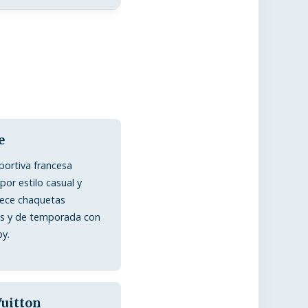
e
ortiva francesa
por estilo casual y
rece chaquetas
as y de temporada con
py.
Vuitton