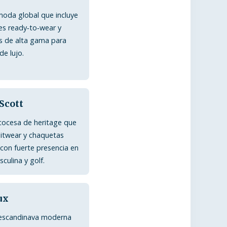
oda global que incluye
es ready‑to‑wear y
s de alta gama para
e lujo.
 Scott
cocesa de heritage que
itwear y chaquetas
 con fuerte presencia en
ulina y golf.
ux
 escandinava moderna