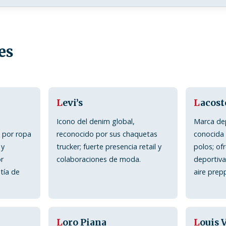
es
L
evi’s
L
acost
Icono del denim global,
Marca dep
 por ropa
reconocido por sus chaquetas
conocida 
 y
trucker; fuerte presencia retail y
polos; of
or
colaboraciones de moda.
deportiv
tía de
aire prep
L
oro Piana
L
ouis 