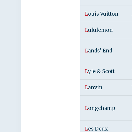
L
ouis Vuitton
L
ululemon
L
ands’ End
L
yle & Scott
L
anvin
L
ongchamp
L
es Deux