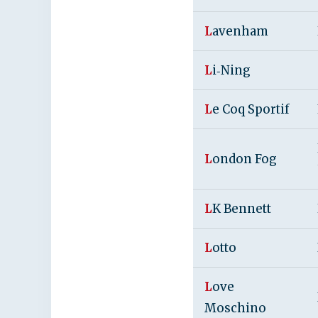
L
avenham
L
i‑Ning
L
e Coq Sportif
L
ondon Fog
L
K Bennett
L
otto
L
ove
Moschino