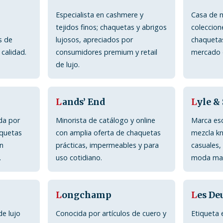
Especialista en cashmere y
Casa de m
tejidos finos; chaquetas y abrigos
coleccion
s de
lujosos, apreciados por
chaqueta
 calidad.
consumidores premium y retail
mercado d
de lujo.
L
ands’ End
L
yle &
da por
Minorista de catálogo y online
Marca es
aquetas
con amplia oferta de chaquetas
mezcla kn
on
prácticas, impermeables y para
casuales,
.
uso cotidiano.
moda masc
L
ongchamp
L
es De
de lujo
Conocida por artículos de cuero y
Etiqueta