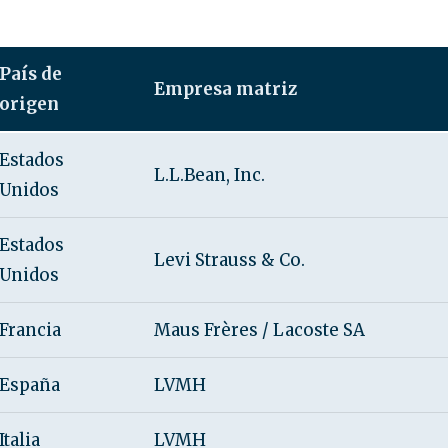
País de
Empresa matriz
origen
Estados
L.L.Bean, Inc.
Unidos
Estados
Levi Strauss & Co.
Unidos
Francia
Maus Frères / Lacoste SA
España
LVMH
Italia
LVMH